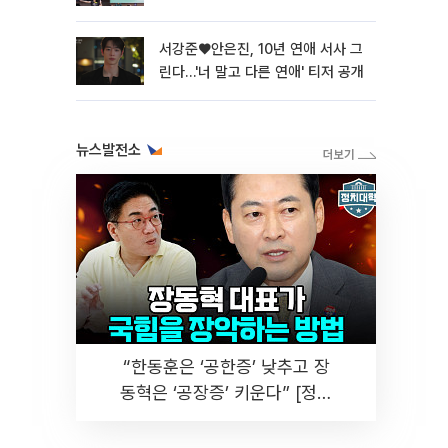
서강준♥안은진, 10년 연애 서사 그
린다…'너 말고 다른 연애' 티저 공개
뉴스발전소
“한동훈은 ‘공한증’ 낮추고 장
동혁은 ‘공장증’ 키운다” [정치
대학]