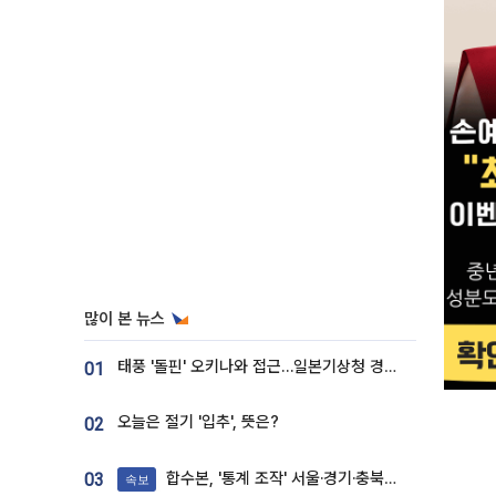
많이 본 뉴스
태풍 '돌핀' 오키나와 접근…일본기상청 경로 업데이트
01
오늘은 절기 '입추', 뜻은?
02
합수본, '통계 조작' 서울·경기·충북 선관위 등 추가 압수수색
03
속보