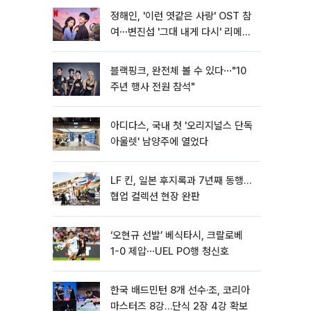
정해인, '이런 엿같은 사랑' OST 참
여⋯변진섭 '그대 내게 다시' 리메이
크
블랙핑크, 완전체 볼 수 있다⋯"10
주년 행사 전원 참석"
아디다스, 국내 첫 '오리지널스 단독
아울렛' 남양주에 열었다
LF 킨, 일본 후지록과 7년째 동행…
협업 컬렉션 현장 완판
‘오현규 선발’ 베식타시, 크랄로베
1-0 제압⋯UEL PO행 청신호
한국 배드민턴 8개 선수·조, 코리아
마스터즈 8강…단식 2장 4강 확보