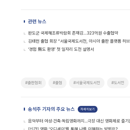
관련 뉴스
완도군 국제해조류박람회 존재감...323억원 수출협약
김태헌 출협 회장 “서울국제도서전, 아시아 출판 플랫폼 허브
‘경험 無도 환영’ 첫 일자리 도전 설명서
#출판협회
#출협
#서울국제도서전
#도서전
송석주 기자의 주요 뉴스
자세히보기
음악부터 여성·건축·독립영화까지…극장 대신 영화제로 즐기는
[신간] 영화 ‘오디세이’를 통해 나를 이해하는 방법은?