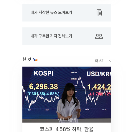
내가 저장한 뉴스 모아보기
내가 구독한 기자 전체보기
한 컷
코스피 4.58% 하락, 환율