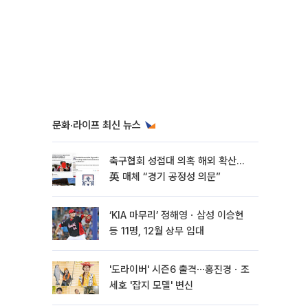
문화·라이프 최신 뉴스
축구협회 성접대 의혹 해외 확산…
英 매체 “경기 공정성 의문”
‘KIA 마무리’ 정해영ㆍ삼성 이승현
등 11명, 12월 상무 입대
'도라이버' 시즌6 출격⋯홍진경ㆍ조
세호 '잡지 모델' 변신