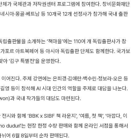
사와 단체가 국제관과 저작권센터 프로그램에 참여한다. 창비문화재단
네시아·몽골·베트남 등 10개국 12개 선정사가 참가해 국내 출판
독립출판물을 소개하는 ‘책마을’에는 110여 개 독립출판사가 참
싱가포르 아트북페어 등 아시아 독립출판 단체도 함께한다. 국가보
맞아 '김구 특별전'을 운영한다.
 이어진다. 주제 강연에는 은희경·김애란·백수린·정보라·오은 등
길영 등이 참석해 AI 시대 인간의 역할을 주제로 대담을 나눈다.
. Kwon)과 국내 작가들의 대담도 마련된다.
와 함께 ‘BBK x SIBF 책 라운지’, ‘여름, 첫 책’, ‘아깝다, 이
mo duduri'는 현장 한정 수량 판매와 함께 온라인 서점을 통해서
나뉘어 6월 8일부터 순차 판매된다.