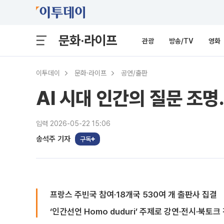
문화·라이프
관광
방송/TV
영화
이투데이
문화·라이프
공연/출판
AI 시대 인간의 질문 조
입력 2026-05-22 15:06
송석주 기자
구독
프랑스 주빈국 참여·18개국 530여 개 출판사 집결
‘인간선언 Homo duduri’ 주제로 강연·전시·북토크