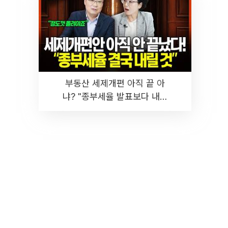
부동산 세제개편 아직 끝 아
냐? "종부세율 발표보다 내릴
것" 장기거주·양도세 전망 I 집
땅지성 I 김인만, 진미윤