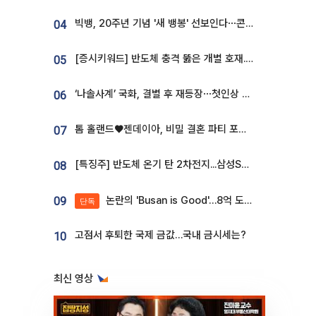
빅뱅, 20주년 기념 '새 뱅봉' 선보인다⋯콘서트 앞두고 팝업 개최
04
[증시키워드] 반도체 충격 뚫은 개별 호재...포스코퓨처엠·에코프로·한화솔루션 '눈길'
05
‘나솔사계’ 국화, 결별 후 재등장⋯첫인상 투표 휩쓸고 ‘인기녀’ 등극
06
톰 홀랜드♥젠데이아, 비밀 결혼 파티 포착⋯호텔 대관비만 9억
07
[특징주] 반도체 온기 탄 2차전지...삼성SDI, 장 초반 7% 넘게 껑충
08
논란의 'Busan is Good'…8억 도시브랜드, 용산 대통령실 CI 업체가 수행
09
단독
고점서 후퇴한 국제 금값…국내 금시세는?
10
최신 영상