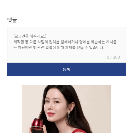
댓글
0 / 300