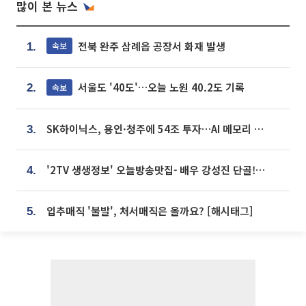
많이 본 뉴스
전북 완주 삼례읍 공장서 화재 발생
속보
1.
서울도 '40도'…오늘 노원 40.2도 기록
속보
2.
SK하이닉스, 용인·청주에 54조 투자…AI 메모리 생산기지 키운다
3.
'2TV 생생정보' 오늘방송맛집- 배우 강성진 단골! 쌀국수ㆍ푸팟퐁 커리 맛집 '블○○○'
4.
입추매직 '불발', 처서매직은 올까요? [해시태그]
5.