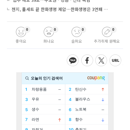
젠지, 풀세트 끝 한화생명 제압⋯한화생명은 3연패 수렁
0
0
0
0
좋아요
화나요
슬퍼요
추가취재 원해요