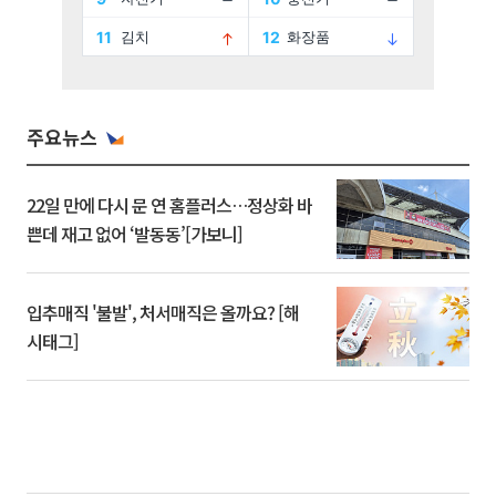
주요뉴스
22일 만에 다시 문 연 홈플러스…정상화 바
쁜데 재고 없어 ‘발동동’[가보니]
입추매직 '불발', 처서매직은 올까요? [해
시태그]