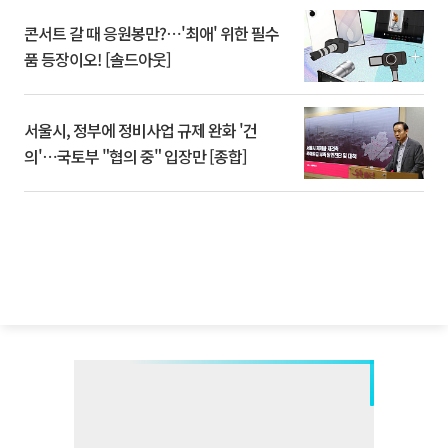
콘서트 갈 때 응원봉만?⋯'최애' 위한 필수
품 등장이오! [솔드아웃]
서울시, 정부에 정비사업 규제 완화 '건
의'⋯국토부 "협의 중" 입장만 [종합]