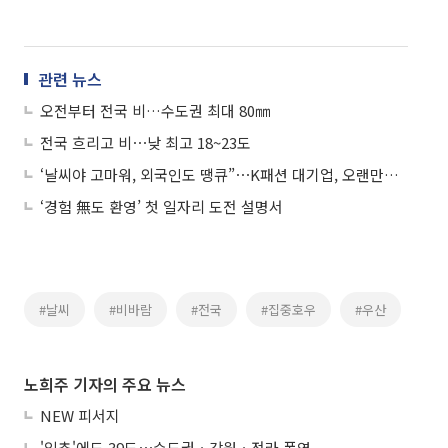
관련 뉴스
오전부터 전국 비…수도권 최대 80㎜
전국 흐리고 비⋯낮 최고 18~23도
‘날씨야 고마워, 외국인도 땡큐”⋯K패션 대기업, 오랜만에 실적 ‘기지개’
‘경험 無도 환영’ 첫 일자리 도전 설명서
#날씨
#비바람
#전국
#집중호우
#우산
노희주 기자의 주요 뉴스
NEW 피서지
'입추'에도 39도⋯수도권ㆍ강원ㆍ전라 폭염