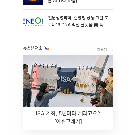
른 801.67(마감)
진원생명과학, 질병청 공동 개발 코
로나19 DNA 백신 플랫폼 美 특허
확보
뉴스발전소
ISA 계좌, 5년마다 깨라고요?
[이슈크래커]