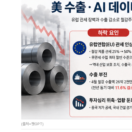
(출처=챗GPT)