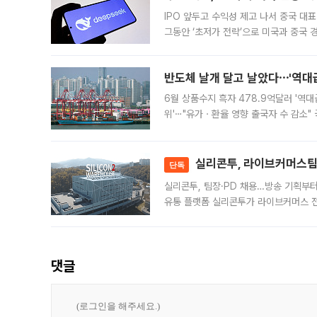
IPO 앞두고 수익성 제고 나서 중국 대표
그동안 ‘초저가 전략’으로 미국과 중국
가된다. 블룸버그통신에 따르면 딥시크는
반도체 날개 달고 날았다⋯'역대급
6월 상품수지 흑자 478.9억달러 '역대
위'⋯"유가ㆍ환율 영향 출국자 수 감소" 
급 수출 호조가 매달 이어지면서 6월 
대 기
실리콘투, 라이브커머스팀 
단독
실리콘투, 팀장·PD 채용…방송 기획부
유통 플랫폼 실리콘투가 라이브커머스 전
나섰다. 국내 화장품을 해외 유통망에 공
댓글