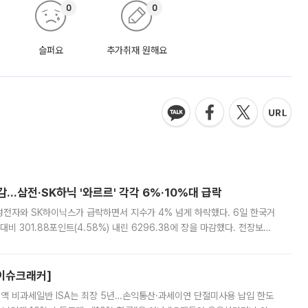
0
0
슬퍼요
추가취재 원해요
감…삼전·SK하닉 '와르르' 각각 6%·10%대 급락
삼성전자와 SK하이닉스가 급락하면서 지수가 4% 넘게 하락했다. 6일 한국거
비 301.88포인트(4.58%) 내린 6296.38에 장을 마감했다. 전장보다
스피는 장중 한때 6550.94까지 오르기도 했으나 6238.32까지 밀리기도 했
[이슈크래커]
 전액 비과세일반 ISA는 최장 5년…손익통산·과세이연 단절미사용 납입 한도