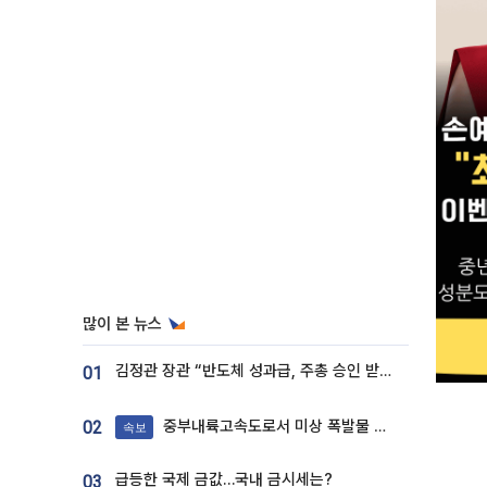
많이 본 뉴스
김정관 장관 “반도체 성과급, 주총 승인 받도록”…상법·자본시장법 개정 시사
01
중부내륙고속도로서 미상 폭발물 발견
02
속보
급등한 국제 금값…국내 금시세는?
03