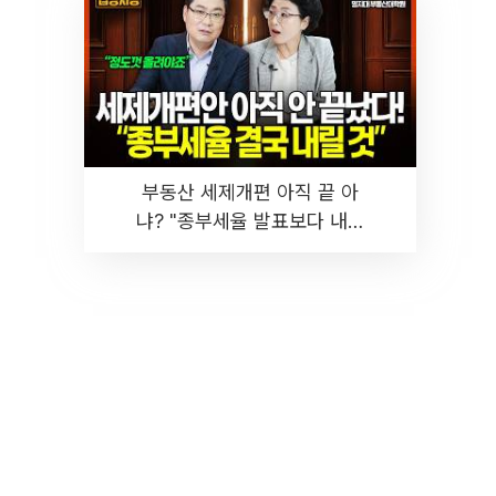
부동산 세제개편 아직 끝 아
냐? "종부세율 발표보다 내릴
것" 장기거주·양도세 전망 I 집
땅지성 I 김인만, 진미윤