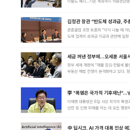
이월도 폐지…기존 계좌까지 적용청년형 
는 5년마다 계좌를 해지하라는 건가요?”
편을
김정관 장관 “반도체 성과급, 
관훈클럽 초청 토론회 “이익 나눌 때 아
도체 업계의 성과급 지급과 관련해 일정
최근 상법·자본시장법 개정으로 기업 지
세금 꺼낸 정부에…오세훈 서울시장
정부 세제 개편에 “매물 잠김·전월세 불
부동산 해법 전쟁이 본격화하고 있다. 
드를 꺼내자 서울시는 전·월세 부담만 
李 "폭염은 국가적 기후재난"…냉
이재명 대통령은 6일 사상 최악의 폭염
안전 등 인명 피해를 막는 데 모든 행
인프라 확충 계획을 내년도 예산안에 반
中 딥시크, AI 가격 대폭 인상 