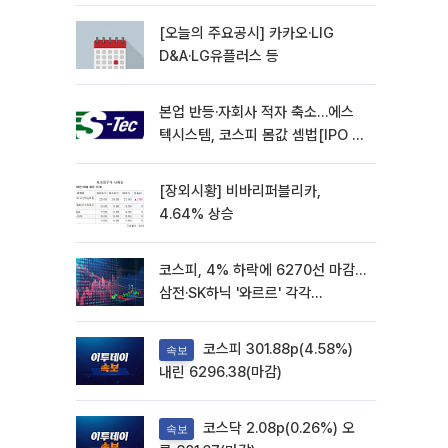
재개
[오늘의 주요공시] 카카오·LIG
D&A·LG유플러스 등
본업 반등·자회사 적자 축소…에스
텍시스템, 코스피 몸값 셈법[IPO 엑
스레이]
[장외시황] 비바리퍼블리카,
4.64% 상승
코스피, 4% 하락에 6270선 마감…
삼전·SK하닉 '와르르' 각각
6%·10%대 급락
코스피 301.88p(4.58%)
속보
내린 6296.38(마감)
코스닥 2.08p(0.26%) 오
속보