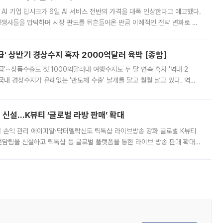
 AI 기업 딥시크가 6일 AI 서비스 전반의 가격을 대폭 인상한다고 예고했다.
 경쟁사들을 압박하며 시장 판도를 뒤흔들어온 만큼 이례적인 전략 변화로 평
 이날 공지를 통해 구체적인 인상 폭은 공개하지 않았지만 상당한 수
' 상반기 경상수지 흑자 2000억달러 육박 [종합]
급'⋯상품수출도 첫 1000억달러대 여행수지도 두 달 연속 흑자 '역대 2
국내 경상수지가 유례없는 '반도체 수출' 날개를 달고 훨훨 날고 있다. 역대
경상수지 뿐 아니라 상반기 경상수지 흑자도 2000억달러에 근접하며 사상 최
신설…K뷰티 ‘글로벌 라방 판매’ 확대
터 손익 관리 에이피알·닥터멜락신도 틱톡샵 라이브방송 강화 글로벌 K뷰티
담팀을 신설하고 틱톡샵 등 글로벌 플랫폼을 통한 라이브 방송 판매 확대에
급하는 데서 한발 더 나아가 방송 기획과 상품 구성, 출연자 섭외, 손익