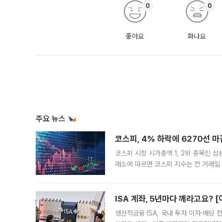
0
0
좋아요
화나요
주요 뉴스
코스피, 4% 하락에 6270선 마
코스피 시장 시가총액 1, 2위 종목인 
래소에 따르면 코스피 지수는 전 거래일 대
1.81% 내린 6478.75에 출발한 코
다. 이날 오전
ISA 계좌, 5년마다 깨라고요? 
생산적금융 ISA, 국내 투자 이자·배당