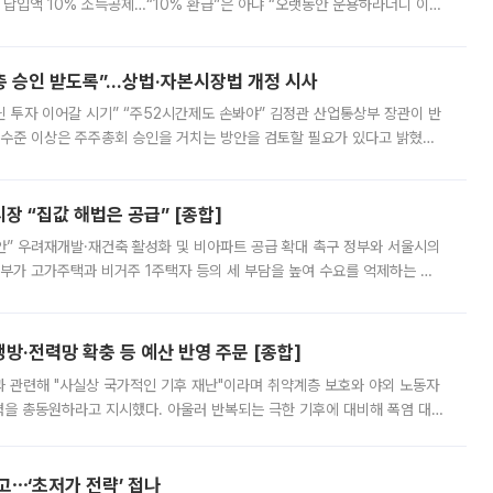
납입액 10% 소득공제…“10% 환급”은 아냐 “오랫동안 운용하라더니 이제
 ‘만능 절세 통장’으로 불리는 개인종합자산관리계좌(ISA)가 두 갈래로 개
주총 승인 받도록”…상법·자본시장법 개정 시사
닌 투자 이어갈 시기” “주52시간제도 손봐야” 김정관 산업통상부 장관이 반
 수준 이상은 주주총회 승인을 거치는 방안을 검토할 필요가 있다고 밝혔다.
배구조와 주주권 강화 논의가 이어지는 가운데, 핵심 연구인력에 대한
 “집값 해법은 공급” [종합]
안” 우려재개발·재건축 활성화 및 비아파트 공급 확대 촉구 정부와 서울시의
정부가 고가주택과 비거주 1주택자 등의 세 부담을 높여 수요를 억제하는 카
키울 것이라며 세금이 아닌 공급이 근본적인 처방이라고 전면 반박했다.
방·전력망 확충 등 예산 반영 주문 [종합]
과 관련해 "사실상 국가적인 기후 재난"이라며 취약계층 보호와 야외 노동자
정력을 총동원하라고 지시했다. 아울러 반복되는 극한 기후에 대비해 폭염 대응
영하는 방안도 검토하라고 주문했다. 이 대통령은 이날 폭염·가뭄 대
예고⋯‘초저가 전략’ 접나