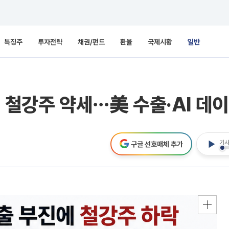
특징주
투자전략
채권/펀드
환율
국제시황
일반
에 철강주 약세⋯美 수출·AI 
기사
구글 선호매체 추가