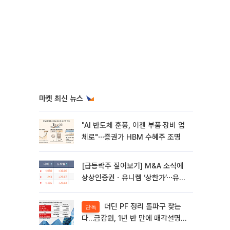
마켓 최신 뉴스
"AI 반도체 훈풍, 이젠 부품·장비 업
체로"⋯증권가 HBM 수혜주 조명
[급등락주 짚어보기] M&A 소식에
상상인증권ㆍ유니켐 ‘상한가’⋯유증
제동 걸린 SK디앤디↑
더딘 PF 정리 돌파구 찾는
단독
다…금감원, 1년 반 만에 매각설명회