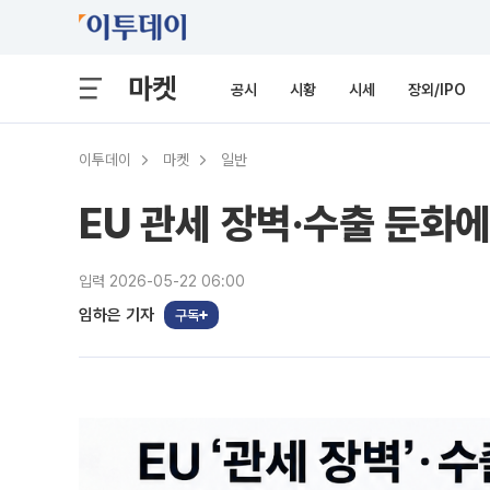
마켓
공시
시황
시세
장외/IPO
이투데이
마켓
일반
EU 관세 장벽·수출 둔화
입력 2026-05-22 06:00
임하은 기자
구독