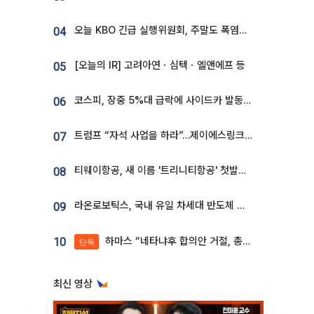
오늘 KBO 긴급 실행위원회, 주말도 폭염취소 될까
04
[오늘의 IR] 고려아연ㆍ심텍ㆍ엘앤에프 등
05
코스피, 장중 5%대 급락에 사이드카 발동…삼성·SK 동반 폭락
06
트럼프 “자석 사업을 하라”…제이에스링크, 비중국 영구자석 공급망 구축 속도
07
티웨이항공, 새 이름 '트리니티항공' 첫발…SSC 전략 본격화
08
라온로보틱스, 국내 유일 차세대 반도체 공정 로봇 개발 ‘고객사 테스트 진행’
09
하마스 “네타냐후 합의안 거절, 총선 앞두고 시간 끌기”
10
단독
최신 영상