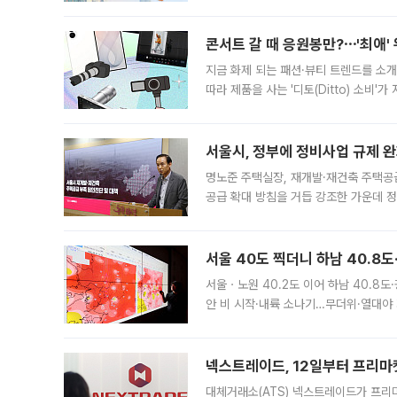
지역에 있었습니다. 7월 말에는 서풍과
콘서트 갈 때 응원봉만?⋯'최애'
지금 화제 되는 패션·뷰티 트렌드를 소개
따라 제품을 사는 '디토(Ditto) 소비
어디일까요? 아이돌 콘서트 시작을 기다
서울시, 정부에 정비사업 규제 완화
명노준 주택실장, 재개발·재건축 주택공
공급 확대 방침을 거듭 강조한 가운데 정
면 반박하고 나섰다. 명노준 서울시 주택
서울 40도 찍더니 하남 40.8도
서울ㆍ노원 40.2도 이어 하남 40.8도
안 비 시작·내륙 소나기…무더위·열대야 
에서도 40도를 웃도는 기온이 관측됐다
의 극심한
넥스트레이드, 12일부터 프리마
대체거래소(ATS) 넥스트레이드가 프리