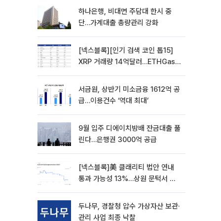
하나은행, 비대면 주담대 한시 중
단…가계대출 총량관리 강화
[넥스블록][인기 검색 코인 톱15]
XRP 거래량 14억달러…ETHGas
급등·Bless 급락…고변동 알트 부각
서금원, 상반기 미소금융 1612억 공
급…이용건수 ‘역대 최대’
9월 입주 디에이치방배 잔금대출 풀
린다…은행권 3000억 공급
[넥스블록]美 클래리티 법안 연내
통과 가능성 13%…상원 문턱서 제
동
두나무, 경찰청 압수 가상자산 보관·
관리 사업 최종 낙찰