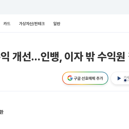
카드
가상자산/핀테크
일반
익 개선…인뱅, 이자 밖 수익원
기사
구글 선호매체 추가
전환
서