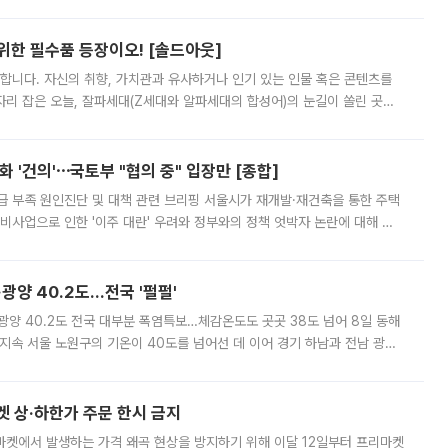
 북서풍이 산맥을 넘어 영남 쪽으로 내려오면서 뜨겁고 건조해졌는데요.
 위한 필수품 등장이오! [솔드아웃]
합니다. 자신의 취향, 가치관과 유사하거나 인기 있는 인물 혹은 콘텐츠를
'가 자리 잡은 오늘, 잘파세대(Z세대와 알파세대의 합성어)의 눈길이 쏠린 곳은
리는 공연장. 응원봉만큼이나 눈에 띄는 게 있습니다. 공연이 시작되기
 '건의'⋯국토부 "협의 중" 입장만 [종합]
급 부족 원인진단 및 대책 관련 브리핑 서울시가 재개발·재건축을 통한 주택
비사업으로 인한 '이주 대란' 우려와 정부와의 정책 엇박자 논란에 대해 정
실장은 2031년까지 31만 가구 착공 목표에 차질이 없다는 입장이나,
·광양 40.2도…전국 '펄펄'
·광양 40.2도 전국 대부분 폭염특보…체감온도도 곳곳 38도 넘어 8일 동해
지속 서울 노원구의 기온이 40도를 넘어선 데 이어 경기 하남과 전남 광양
. 전국 대부분 지역에 폭염특보가 내려진 가운데 곳곳에서 39~40도 안팎
켓 상·하한가 주문 한시 금지
마켓에서 발생하는 가격 왜곡 현상을 방지하기 위해 이달 12일부터 프리마켓