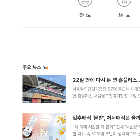
좋아요
화나요
주요 뉴스
22일 만에 다시 문 연 홈플러스
서울월드컵경기장점 67명 출근해 재개점 
연 홈플러스 서울월드컵경기장점. 7일 
우유, 과일 같은 신선식품이 차근차근 자
입추매직 '불발', 처서매직은 올
“와 이제 시원한 거 같아” 단체 ‘뇌손상
한 더위 속 30도대 초반이 상대적으로