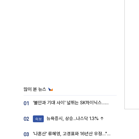
많이 본 뉴스
'불안과 기대 사이' 널뛰는 SK하이닉스…증권가 "HBM4·LTA 기반 펀터멘털 견고"
01
뉴욕증시, 상승...나스닥 1.3% ↑
02
속보
'나혼산' 류혜영, 고경표와 16년산 우정…"자취방서 부모님과 마주쳐"
03