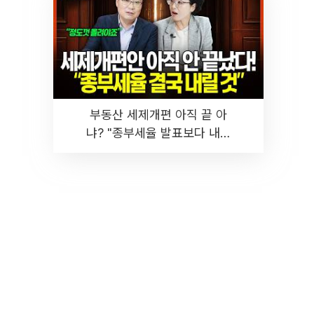
부동산 세제개편 아직 끝 아
냐? "종부세율 발표보다 내릴
것" 장기거주·양도세 전망 I 집
땅지성 I 김인만, 진미윤