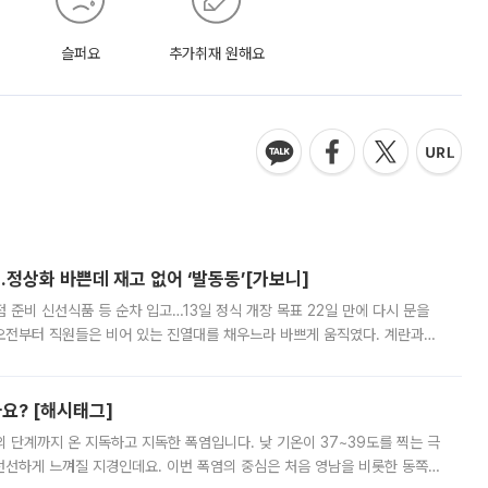
슬퍼요
추가취재 원해요
…정상화 바쁜데 재고 없어 ‘발동동’[가보니]
준비 신선식품 등 순차 입고…13일 정식 개장 목표 22일 만에 다시 문을
오전부터 직원들은 비어 있는 진열대를 채우느라 바쁘게 움직였다. 계란과
리를 잡기 시작했지만, 매장 곳곳엔 여전히 텅 빈 매대가 먼저 눈에 들어왔
까요? [해시태그]
’의 단계까지 온 지독하고 지독한 폭염입니다. 낮 기온이 37~39도를 찍는 극
 선선하게 느껴질 지경인데요. 이번 폭염의 중심은 처음 영남을 비롯한 동쪽