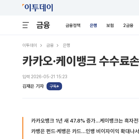
금융
금융정책
은행
보험
2금융
이투데이
금융
은행
카카오·케이뱅크 수수료손
입력 2026-05-21 15:23
김재은 기자
구독
카카오뱅크 1년 새 47.8% 증가…케이뱅크는 흑자
카뱅은 펀드·케뱅은 카드…인뱅 비이자이익 확대나