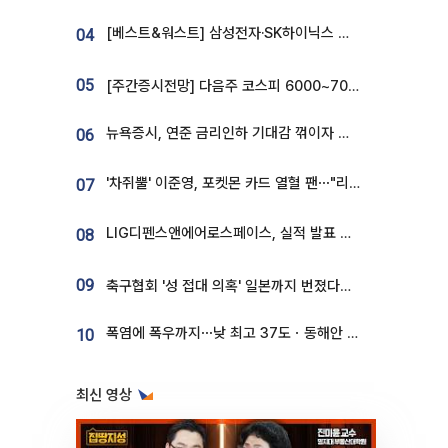
[베스트&워스트] 삼성전자·SK하이닉스 밀린 한 주…상상인증권은 85% 급등
04
05
[주간증시전망] 다음주 코스피 6000~7000⋯“外人 수급은 정책이 변수”
뉴욕증시, 연준 금리인하 기대감 꺾이자 상승...S&P500 사상 최고치 [종합]
06
'차쥐뿔' 이준영, 포켓몬 카드 열혈 팬⋯"리셀러 처단할 것"
07
LIG디펜스앤에어로스페이스, 실적 발표 후 급락→반등⋯증권가 “28년까지 튼튼”
08
09
축구협회 '성 접대 의혹' 일본까지 번졌다…日 심판 실명 공개
폭염에 폭우까지⋯낮 최고 37도ㆍ동해안 강한 비 [날씨]
10
최신 영상