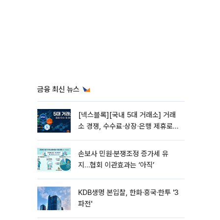
금융 최신 뉴스
[넥스블록][국내 5대 거래소] 거래
소 경쟁, 수수료∙상장∙은행 제휴로
옮겨 붙었다
손보사 민원·분쟁조정 증가세 유
지…협회 이관효과는 ‘아직’
KDB생명 본입찰, 한화·흥국·한투 '3
파전'