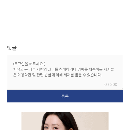
댓글
0 / 300