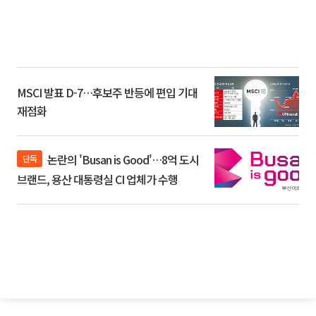
MSCI 발표 D-7…후보주 반등에 편입 기대
재점화
논란의 'Busan is Good'…8억 도시
단독
브랜드, 용산 대통령실 CI 업체가 수행