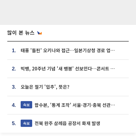
많이 본 뉴스
태풍 '돌핀' 오키나와 접근…일본기상청 경로 업데이트
1.
빅뱅, 20주년 기념 '새 뱅봉' 선보인다⋯콘서트 앞두고 팝업 개최
2.
오늘은 절기 '입추', 뜻은?
3.
합수본, '통계 조작' 서울·경기·충북 선관위 등 추가 압수수색
속보
4.
전북 완주 삼례읍 공장서 화재 발생
속보
5.