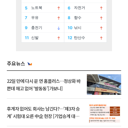
주요뉴스
22일 만에 다시 문 연 홈플러스…정상화 바
쁜데 재고 없어 ‘발동동’[가보니]
후계자 없어도 회사는 남긴다?…‘제3자 승
계’ 시험대 오른 中企 현장 [기업승계 대전
환]