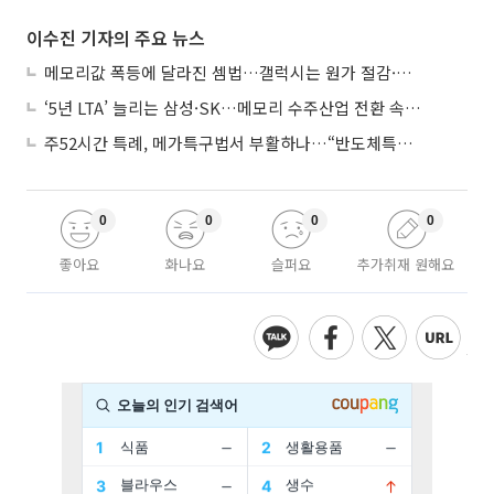
이수진 기자의 주요 뉴스
메모리값 폭등에 달라진 셈법…갤럭시는 원가 절감·아이폰은 서비스 확대
‘5년 LTA’ 늘리는 삼성·SK…메모리 수주산업 전환 속 다른 셈법
주52시간 특례, 메가특구법서 부활하나…“반도체특별법 담겨야”
0
0
0
0
좋아요
화나요
슬퍼요
추가취재 원해요