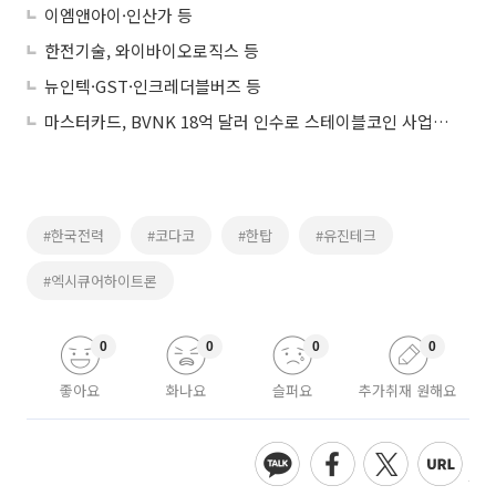
이엠앤아이·인산가 등
한전기술, 와이바이오로직스 등
뉴인텍·GST·인크레더블버즈 등
마스터카드, BVNK 18억 달러 인수로 스테이블코인 사업 본격 확장
#한국전력
#코다코
#한탑
#유진테크
#엑시큐어하이트론
0
0
0
0
좋아요
화나요
슬퍼요
추가취재 원해요