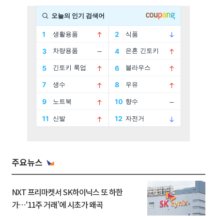
주요뉴스
NXT 프리마켓서 SK하이닉스 또 하한
가⋯‘11주 거래’에 시초가 왜곡