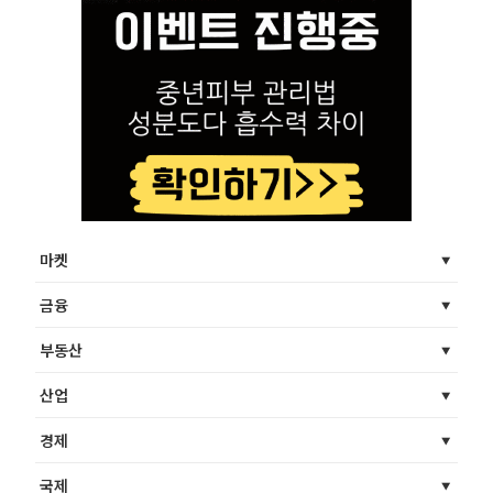
마켓
금융
부동산
산업
경제
국제