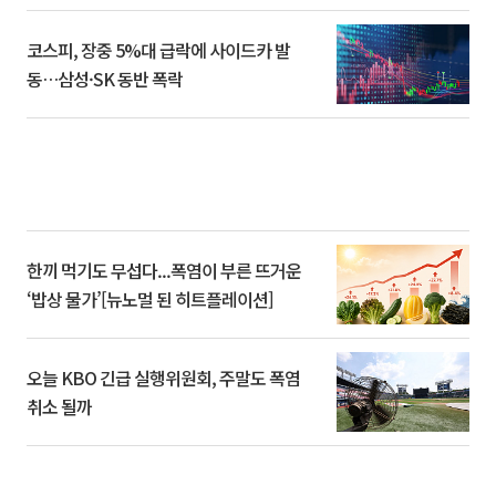
코스피, 장중 5%대 급락에 사이드카 발
동…삼성·SK 동반 폭락
한끼 먹기도 무섭다...폭염이 부른 뜨거운
‘밥상 물가’[뉴노멀 된 히트플레이션]
오늘 KBO 긴급 실행위원회, 주말도 폭염
취소 될까