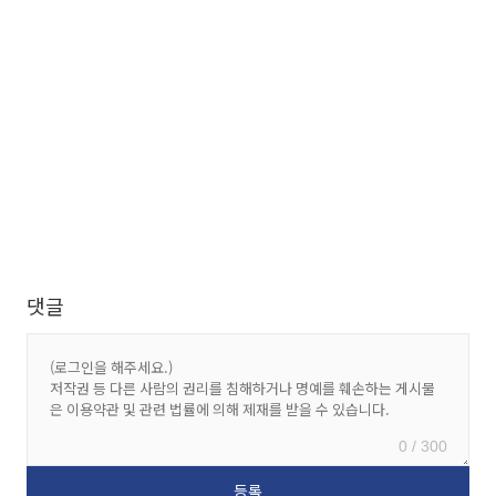
댓글
0 / 300