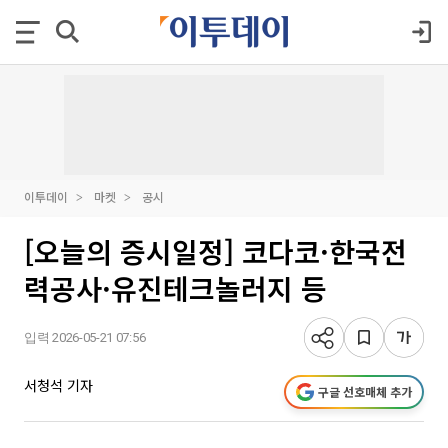
이투데이
마켓
공시
[오늘의 증시일정] 코다코·한국전
력공사·유진테크놀러지 등
입력 2026-05-21 07:56
서청석 기자
구글 선호매체 추가