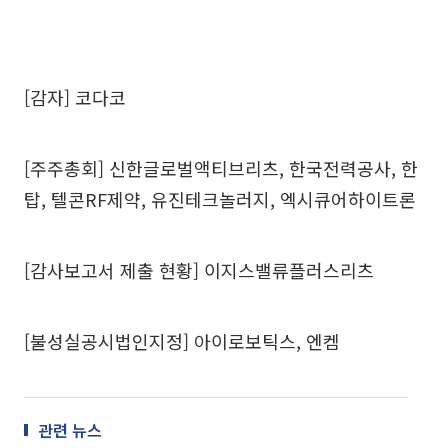
[감자] 코다코
[주주총회] 신한글로벌액티브리츠, 한국전력공사, 한
탑, 텔콘RF제약, 유진테크놀러지, 엑시큐어하이트론
[감사보고서 제출 현황] 이지스밸류플러스리츠
[불성실공시법인지정] 아이로보틱스, 엔켐
관련 뉴스