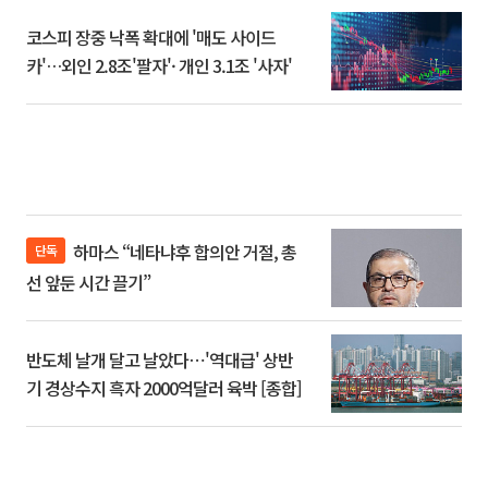
코스피 장중 낙폭 확대에 '매도 사이드
카'…외인 2.8조'팔자'· 개인 3.1조 '사자'
하마스 “네타냐후 합의안 거절, 총
단독
선 앞둔 시간 끌기”
반도체 날개 달고 날았다⋯'역대급' 상반
기 경상수지 흑자 2000억달러 육박 [종합]