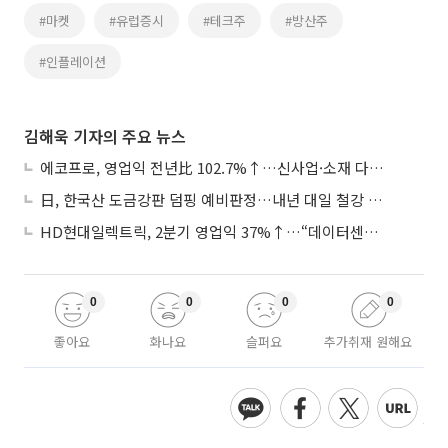
#마켓
#유럽증시
#테크주
#방산주
#인플레이션
김해욱 기자의 주요 뉴스
에코프로, 영업익 전년比 102.7%↑…신사업·소재 다각화 박차
日, 한국산 도금강판 덤핑 예비판정…내년 대일 철강 수출 ‘빨간불’
HD현대일렉트릭, 2분기 영업익 37%↑…“데이터센터 사업, 새로운 성장 축”
0
0
0
0
좋아요
화나요
슬퍼요
추가취재 원해요