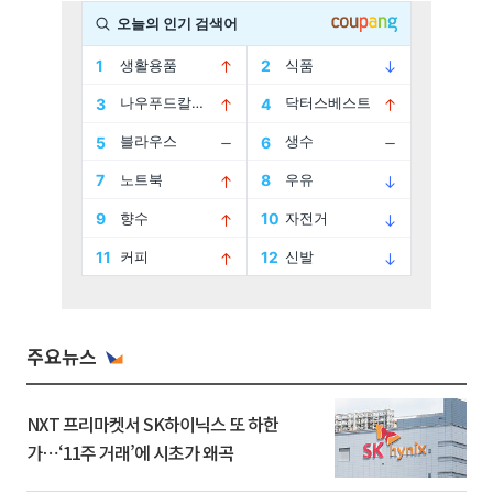
주요뉴스
NXT 프리마켓서 SK하이닉스 또 하한
가⋯‘11주 거래’에 시초가 왜곡