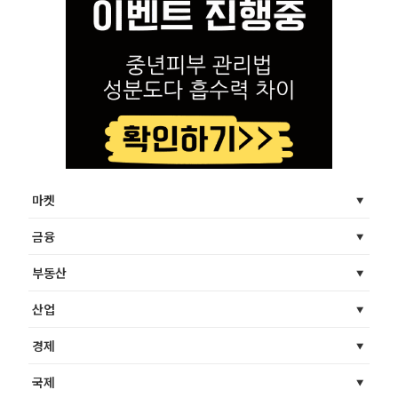
마켓
금융
부동산
산업
경제
국제