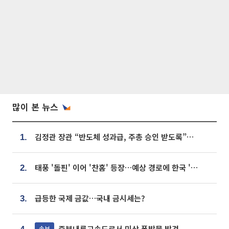
많이 본 뉴스
김정관 장관 “반도체 성과급, 주총 승인 받도록”…상법·자본시장법 개정 시사
1.
태풍 '돌핀' 이어 '찬홈' 등장…예상 경로에 한국 '한숨'
2.
급등한 국제 금값…국내 금시세는?
3.
중부내륙고속도로서 미상 폭발물 발견
속보