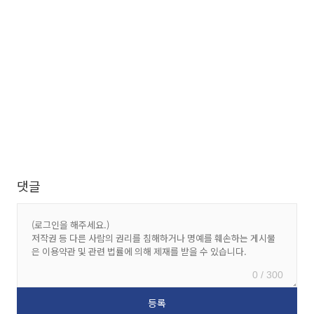
댓글
0 / 300