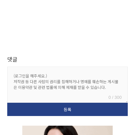
댓글
0 / 300