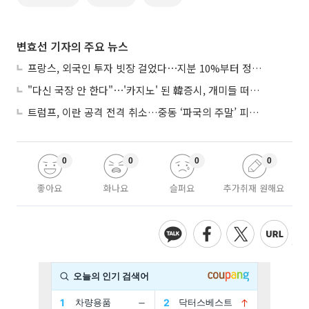
변효선 기자의 주요 뉴스
프랑스, 외국인 투자 빗장 걸었다⋯지분 10%부터 정부가 승인
"다신 국장 안 한다"⋯'카지노' 된 韓증시, 개미들 떠난다
트럼프, 이란 공격 전격 취소…중동 ‘파국의 주말’ 피했다
0
0
0
0
좋아요
화나요
슬퍼요
추가취재 원해요