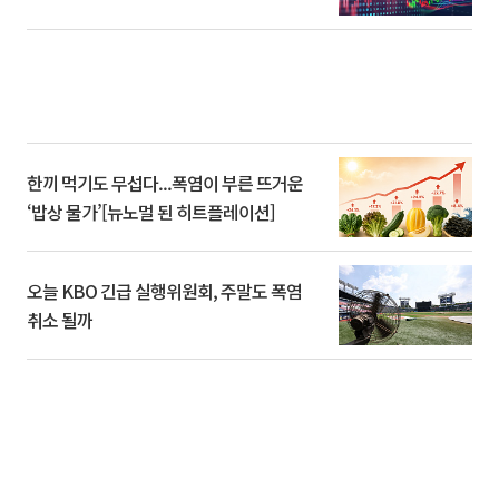
한끼 먹기도 무섭다...폭염이 부른 뜨거운
‘밥상 물가’[뉴노멀 된 히트플레이션]
오늘 KBO 긴급 실행위원회, 주말도 폭염
취소 될까