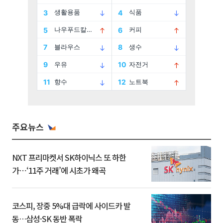
주요뉴스
NXT 프리마켓서 SK하이닉스 또 하한
가⋯‘11주 거래’에 시초가 왜곡
코스피, 장중 5%대 급락에 사이드카 발
동…삼성·SK 동반 폭락