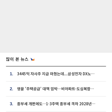
많이 본 뉴스
3445억 자사주 지급 마쳤는데...삼성전자 DX노조, 뒤늦은 '떼쓰기 집회'
1.
영끌 '주택공급' 대책 임박⋯비아파트·도심복합까지 총동원
2.
종부세 개편에도…1·3주택 종부세 격차 2028년부터 확대
3.