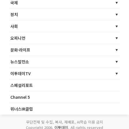
국제
정치
사회
오피니언
문화·라이프
뉴스발전소
이투데이TV
스페셜리포트
Channel 5
위너스IR클럽
무단전재 및 수집, 복사, 재배포, AI학습 이용 금지
Copyright 2006.
이투데이
. All rights reserved