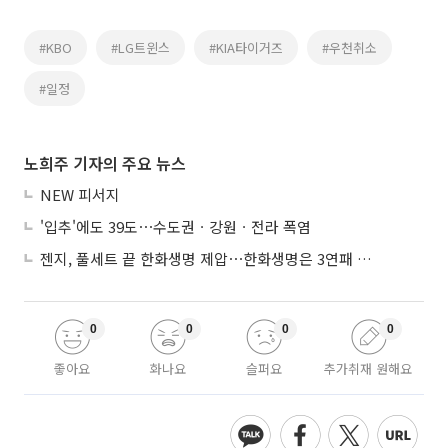
#KBO
#LG트윈스
#KIA타이거즈
#우천취소
#일정
노희주 기자의 주요 뉴스
NEW 피서지
'입추'에도 39도⋯수도권ㆍ강원ㆍ전라 폭염
젠지, 풀세트 끝 한화생명 제압⋯한화생명은 3연패 수렁
0
0
0
0
좋아요
화나요
슬퍼요
추가취재 원해요