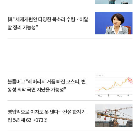
與 “세제개편안 다양한 목소리 수렴…이달
말 정리 가능성”
블룸버그 “레버리지 거품 빠진 코스피, 변
동성 최악 국면 지났을 가능성”
영업익으로 이자도 못 낸다…건설 한계기
업 5년 새 62→173곳