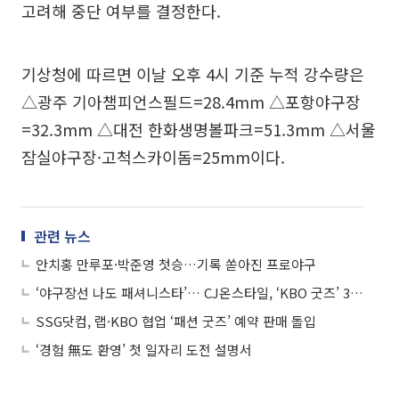
고려해 중단 여부를 결정한다.
기상청에 따르면 이날 오후 4시 기준 누적 강수량은
△광주 기아챔피언스필드=28.4mm △포항야구장
=32.3mm △대전 한화생명볼파크=51.3mm △서울
잠실야구장·고척스카이돔=25mm이다.
관련 뉴스
안치홍 만루포·박준영 첫승…기록 쏟아진 프로야구
‘야구장선 나도 패셔니스타’… CJ온스타일, ‘KBO 굿즈’ 3만5000개 돌파
SSG닷컴, 랩·KBO 협업 ‘패션 굿즈’ 예약 판매 돌입
‘경험 無도 환영’ 첫 일자리 도전 설명서