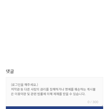
댓글
0 / 300