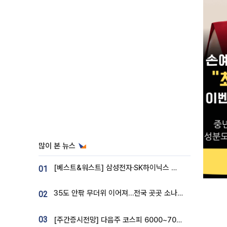
많이 본 뉴스
[베스트&워스트] 삼성전자·SK하이닉스 밀린 한 주…상상인증권은 85% 급등
01
35도 안팎 무더위 이어져…전국 곳곳 소나기 [오늘 날씨]
02
03
[주간증시전망] 다음주 코스피 6000~7000⋯“外人 수급은 정책이 변수”