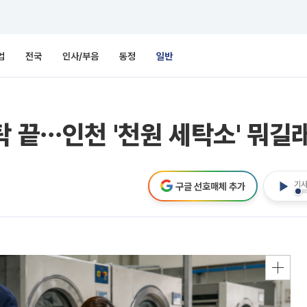
업
전국
인사/부음
동정
일반
탁 끝⋯인천 '천원 세탁소' 뭐길
기사
구글 선호매체 추가