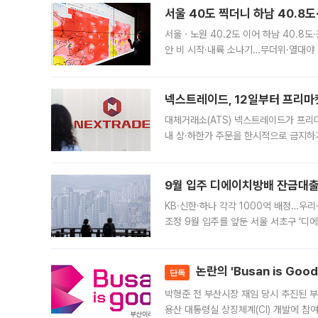
서울 40도 찍더니 하남 40.8도
서울ㆍ노원 40.2도 이어 하남 40.8도
안 비 시작·내륙 소나기…무더위·열대야 
에서도 40도를 웃도는 기온이 관측됐다
의 극심한
넥스트레이드, 12일부터 프리마
대체거래소(ATS) 넥스트레이드가 프리
내 상·하한가 주문을 한시적으로 금지하
가 체결 사례와 관련해 설명자료를 내고
9월 입주 디에이치방배 잔금대출
KB·신한·하나 각각 1000억 배정…우
조정 9월 입주를 앞둔 서울 서초구 ‘디
은행과 NH농협은행도 대출 취급을 검토
민은행
논란의 'Busan is Go
단독
박형준 전 부산시장 재임 당시 추진된 부산
용산 대통령실 상징체계(CI) 개발에 참