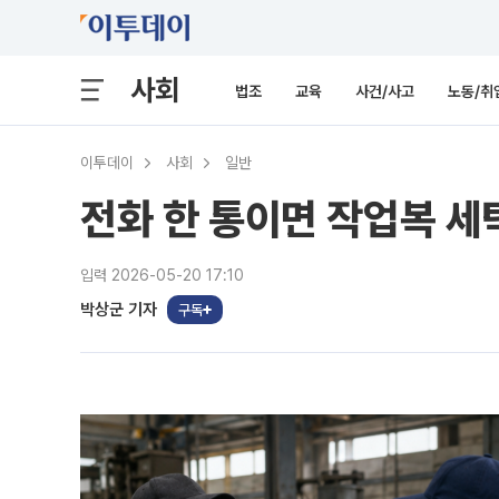
사회
법조
교육
사건/사고
노동/취
이투데이
사회
일반
전화 한 통이면 작업복 세
입력 2026-05-20 17:10
박상군 기자
구독