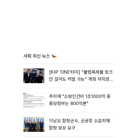
사회 최신 뉴스
[K·IP ‘ONE’터치] “불법복제물 링크
만 걸어도 처벌 가능” 개정 저작권
법 어떻게 바뀌었나
추미애 "소방인건비 1조1000억 중
중앙정부는 800억뿐"
이남오 함평군수, 군공항 소음피해
함평 보상 요구