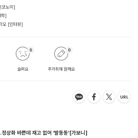
찐코노미]
대학]
각오 [인터뷰]
0
0
슬퍼요
추가취재 원해요
…정상화 바쁜데 재고 없어 ‘발동동’[가보니]