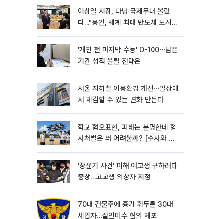
이상일 시장, 다낭 국제무대 올랐
다…"용인, 세계 최대 반도체 도시
된다"
'개편 전 마지막 수능' D-100⋯남은
기간 성적 올릴 전략은
서울 지하철 이용환경 개선⋯일상에
서 체감할 수 있는 변화 만든다
학교 혐오표현, 피해는 분명한데 형
사처벌은 왜 어려울까? [수사와 재
판]
'장윤기 사건' 피해 여고생 구하려다
중상…고교생 의상자 지정
70대 건물주에 흉기 휘두른 30대
세입자…살인미수 혐의 체포