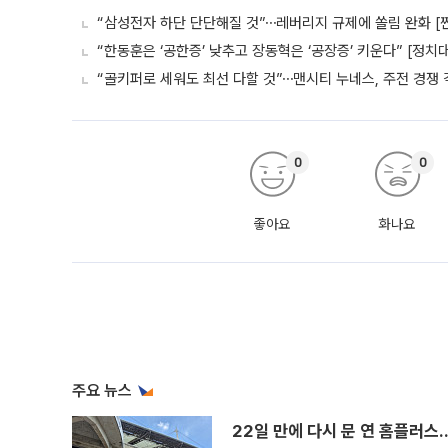
“삼성전자 하단 단단해질 것”⋯레버리지 규제에 쏠림 완화 [
“한동훈은 ‘공한증’ 낮추고 장동혁은 ‘공장증’ 키운다” [정치
“골키퍼로 세워도 최선 다할 것”⋯맨시티 누네스, 주전 경쟁 
0
0
좋아요
화나요
주요 뉴스
22일 만에 다시 문 연 홈플러스