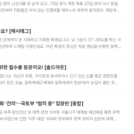
준비 신선식품 등 순차 입고…13일 정식 개장 목표 22일 만에 다시 문을
오전부터 직원들은 비어 있는 진열대를 채우느라 바쁘게 움직였다. 계란과
리를 잡기 시작했지만, 매장 곳곳엔 여전히 텅 빈 매대가 먼저 눈에 들어왔
까요? [해시태그]
’의 단계까지 온 지독하고 지독한 폭염입니다. 낮 기온이 37~39도를 찍는 극
 선선하게 느껴질 지경인데요. 이번 폭염의 중심은 처음 영남을 비롯한 동쪽
 북서풍이 산맥을 넘어 영남 쪽으로 내려오면서 뜨겁고 건조해졌는데요.
 위한 필수품 등장이오! [솔드아웃]
합니다. 자신의 취향, 가치관과 유사하거나 인기 있는 인물 혹은 콘텐츠를
'가 자리 잡은 오늘, 잘파세대(Z세대와 알파세대의 합성어)의 눈길이 쏠린 곳은
리는 공연장. 응원봉만큼이나 눈에 띄는 게 있습니다. 공연이 시작되기
 '건의'⋯국토부 "협의 중" 입장만 [종합]
급 부족 원인진단 및 대책 관련 브리핑 서울시가 재개발·재건축을 통한 주택
비사업으로 인한 '이주 대란' 우려와 정부와의 정책 엇박자 논란에 대해 정
실장은 2031년까지 31만 가구 착공 목표에 차질이 없다는 입장이나,