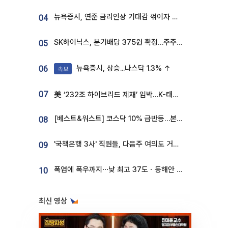
뉴욕증시, 연준 금리인상 기대감 꺾이자 상승...S&P500 사상 최고치 [종합]
04
SK하이닉스, 분기배당 375원 확정…주주환원책 9월로 앞당겨 발표
05
뉴욕증시, 상승...나스닥 1.3% ↑
06
속보
07
美 ‘232조 하이브리드 제재’ 임박…K-태양광, 불확실성 털고 날개 다나
[베스트&워스트] 코스닥 10% 급반등…본느, 최대주주 변경 기대에 270% 폭등
08
'국책은행 3사' 직원들, 다음주 여의도 거리 나서는 까닭은
09
폭염에 폭우까지⋯낮 최고 37도ㆍ동해안 강한 비 [날씨]
10
최신 영상