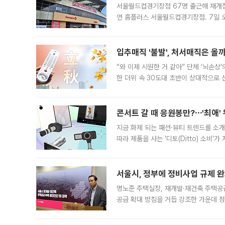
서울월드컵경기장점 67명 출근해 재개점 
연 홈플러스 서울월드컵경기장점. 7일 
우유, 과일 같은 신선식품이 차근차근 자
입추매직 '불발', 처서매직은 올
“와 이제 시원한 거 같아” 단체 ‘뇌손상
한 더위 속 30도대 초반이 상대적으로
지역에 있었습니다. 7월 말에는 서풍과
콘서트 갈 때 응원봉만?⋯'최애'
지금 화제 되는 패션·뷰티 트렌드를 소개
따라 제품을 사는 '디토(Ditto) 소비
어디일까요? 아이돌 콘서트 시작을 기다
서울시, 정부에 정비사업 규제 완화
명노준 주택실장, 재개발·재건축 주택공
공급 확대 방침을 거듭 강조한 가운데 정
면 반박하고 나섰다. 명노준 서울시 주택