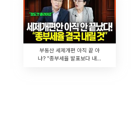
부동산 세제개편 아직 끝 아
냐? "종부세율 발표보다 내릴
것" 장기거주·양도세 전망 I 집
땅지성 I 김인만, 진미윤