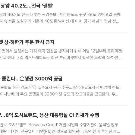
·광양 40.2도…전국 '펄펄'
·광양 40.2도 전국 대부분 폭염특보…체감온도도 곳곳 38도 넘어 8일 동해
지속 서울 노원구의 기온이 40도를 넘어선 데 이어 경기 하남과 전남 광양
. 전국 대부분 지역에 폭염특보가 내려진 가운데 곳곳에서 39~40도 안팎
켓 상·하한가 주문 한시 금지
마켓에서 발생하는 가격 왜곡 현상을 방지하기 위해 이달 12일부터 프리마켓
기로 했다. 7일 넥스트레이드는 최근 프리마켓에서 발생한 소량의 상·하한
, 주문 오류로 인한 가격 급등락을 최소화하기 위한 비상 대응방안을 발표
 풀린다…은행권 3000억 공급
리·농협도 취급 검토 당국 실수요자 공급 주문…분양가·필요자금 반영해 한도
에이치방배’에 주요 은행들이 3000억원 규모의 잔금대출을 공급한다. 우리
하고 있어 향후 공급 규모가 늘어날 전망이다. 7일 금융권에 따르면 KB국
od'…8억 도시브랜드, 용산 대통령실 CI 업체가 수행
시 도시브랜드 ‘Busan is Good’ 개발 사업의 수행기관이 윤석열 정부
여했던 디자인 전문업체 피앤(P&)인 것으로 확인됐다. 8억 원이 투입된 부산