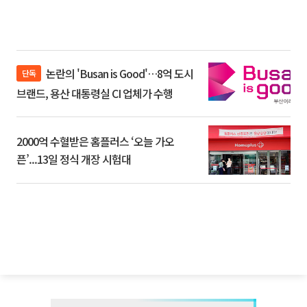
논란의 'Busan is Good'…8억 도시
단독
브랜드, 용산 대통령실 CI 업체가 수행
2000억 수혈받은 홈플러스 ‘오늘 가오
픈’...13일 정식 개장 시험대