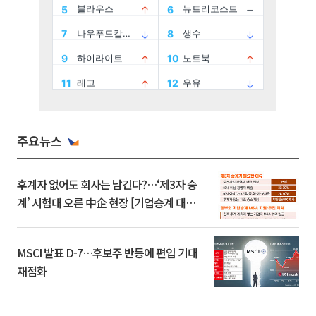
주요뉴스
후계자 없어도 회사는 남긴다?…‘제3자 승
계’ 시험대 오른 中企 현장 [기업승계 대전
환]
MSCI 발표 D-7…후보주 반등에 편입 기대
재점화