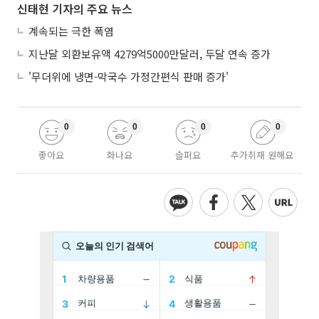
신태현 기자의 주요 뉴스
계속되는 극한 폭염
지난달 외환보유액 4279억5000만달러, 두달 연속 증가
'무더위에 냉면-막국수 가정간편식 판매 증가'
0
0
0
0
좋아요
화나요
슬퍼요
추가취재 원해요