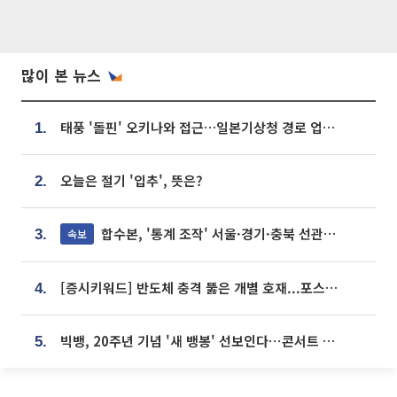
많이 본 뉴스
태풍 '돌핀' 오키나와 접근…일본기상청 경로 업데이트
1.
오늘은 절기 '입추', 뜻은?
2.
합수본, '통계 조작' 서울·경기·충북 선관위 등 추가 압수수색
속보
3.
[증시키워드] 반도체 충격 뚫은 개별 호재...포스코퓨처엠·에코프로·한화솔루션 '눈길'
4.
빅뱅, 20주년 기념 '새 뱅봉' 선보인다⋯콘서트 앞두고 팝업 개최
5.