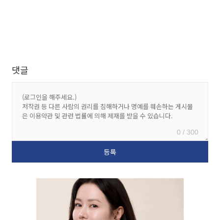
댓글
0 / 300