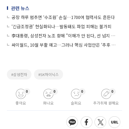
관련 뉴스
공장 하루 멈추면 ‘수조원’ 손실…1700여 협력사도 흔든다
‘긴급조정권’ 현실화되나…발동돼도 파업 피해는 불가피
李대통령, 삼성전자 노조 향해 "이해가 안 된다, 선 넘지 않아야"
싸이월드, 10월 부활 예고…그러나 핵심 사업안은 ‘추후 공개’
#삼성전자
#SK하이닉스
0
0
0
0
좋아요
화나요
슬퍼요
추가취재 원해요