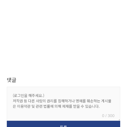
댓글
0 / 300