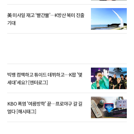
美 미사일 재고 ‘빨간불’…K방산 북미 진출
기대
빅뱅 컴백하고 튜이드 데뷔하고⋯K팝 '몇
세대'세요? [엔터로그]
KBO 폭염 '여름방학' 끝…프로야구 갈 길
멀다 [해시태그]