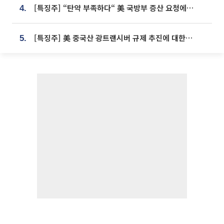
[특징주] “탄약 부족하다“ 美 국방부 증산 요청에⋯국내 방산주 급등세
4.
[특징주] 美 중국산 광트랜시버 규제 추진에 대한광통신 등 광통신株 강세
5.