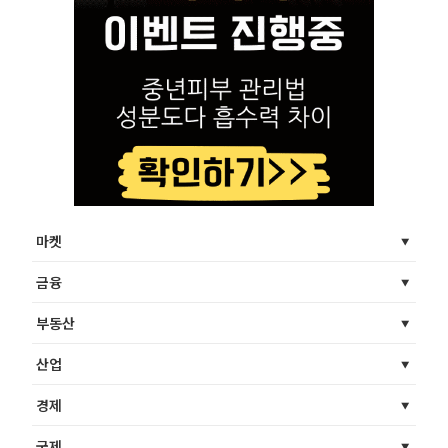
마켓
금융
부동산
산업
경제
국제