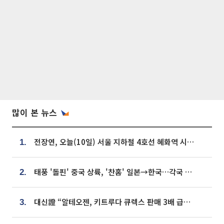
많이 본 뉴스
전장연, 오늘(10일) 서울 지하철 4호선 혜화역 시위…1호선 용산역 무정차
1.
태풍 '돌핀' 중국 상륙, '찬홈' 일본→한국…각국 기상청 예상 경로는?
2.
대신證 “알테오젠, 키트루다 큐렉스 판매 3배 급증…목표가 41만원 상향”
3.