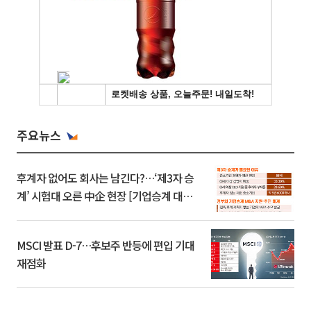
주요뉴스
후계자 없어도 회사는 남긴다?…‘제3자 승
계’ 시험대 오른 中企 현장 [기업승계 대전
환]
MSCI 발표 D-7…후보주 반등에 편입 기대
재점화