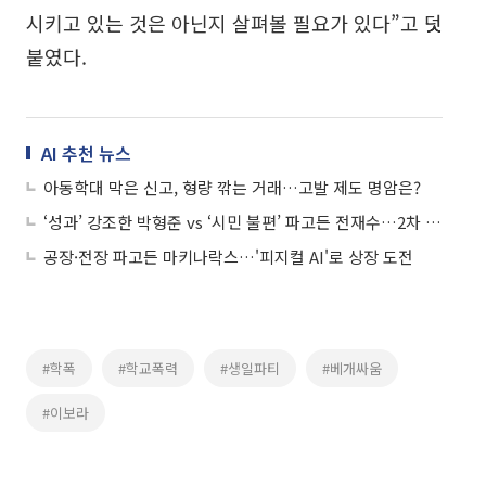
시키고 있는 것은 아닌지 살펴볼 필요가 있다”고 덧
붙였다.
AI 추천 뉴스
아동학대 막은 신고, 형량 깎는 거래…고발 제도 명암은?
‘성과’ 강조한 박형준 vs ‘시민 불편’ 파고든 전재수…2차 TV토론서 충돌
공장·전장 파고든 마키나락스…'피지컬 AI'로 상장 도전
#학폭
#학교폭력
#생일파티
#베개싸움
#이보라