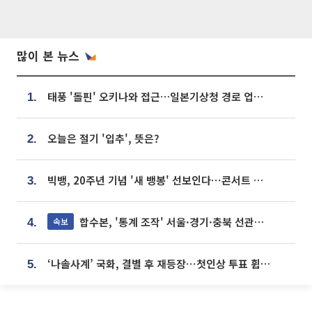
많이 본 뉴스
태풍 '돌핀' 오키나와 접근…일본기상청 경로 업데이트
1.
오늘은 절기 '입추', 뜻은?
2.
빅뱅, 20주년 기념 '새 뱅봉' 선보인다⋯콘서트 앞두고 팝업 개최
3.
합수본, '통계 조작' 서울·경기·충북 선관위 등 추가 압수수색
속보
4.
‘나솔사계’ 국화, 결별 후 재등장⋯첫인상 투표 휩쓸고 ‘인기녀’ 등극
5.