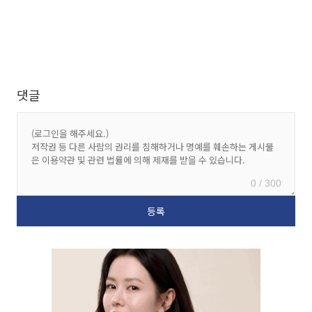
댓글
0 / 300