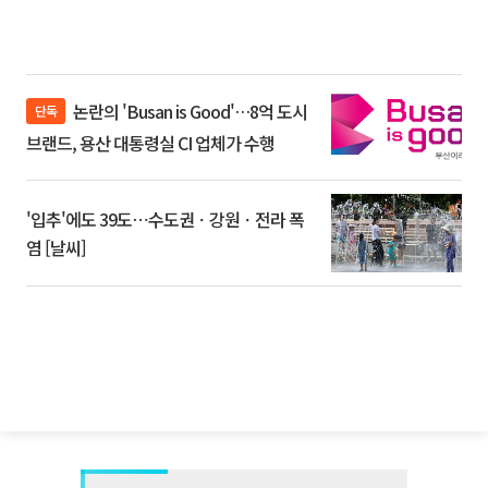
논란의 'Busan is Good'…8억 도시
단독
브랜드, 용산 대통령실 CI 업체가 수행
'입추'에도 39도⋯수도권ㆍ강원ㆍ전라 폭
염 [날씨]