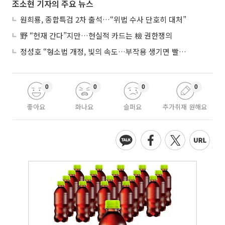
조소현 기자의 주요 뉴스
원희룡, 종합특검 2차 출석…“위법 수사 단호히 대처”
野 “헌재 간다”지만…현실적 카드는 檢 권한쟁의
정성호 “형소법 개정, 빛의 속도…부작용 생기면 빨리 고쳐야”
0
0
0
0
좋아요
화나요
슬퍼요
추가취재 원해요