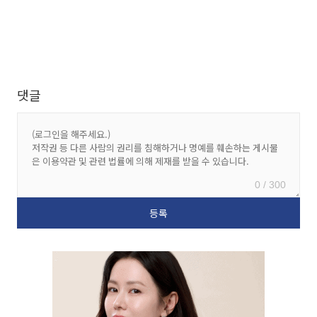
댓글
0 / 300