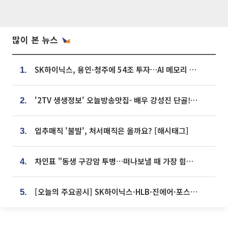
많이 본 뉴스
SK하이닉스, 용인·청주에 54조 투자…AI 메모리 생산기지 키운다
1.
'2TV 생생정보' 오늘방송맛집- 배우 강성진 단골! 쌀국수ㆍ푸팟퐁 커리 맛집 '블○○○'
2.
입추매직 '불발', 처서매직은 올까요? [해시태그]
3.
차인표 "동생 구강암 투병…떠나보낼 때 가장 힘들었다”
4.
[오늘의 주요공시] SK하이닉스·HLB·진에어·포스코홀딩스·네이버·대우건설 등
5.