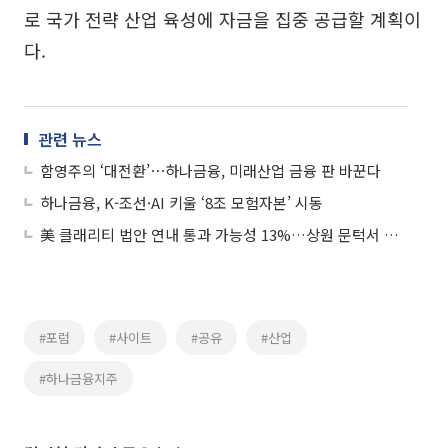
로 국가 전략 산업 육성에 자금을 집중 공급할 계획이
다.
관련 뉴스
함영주의 ‘대전환’⋯하나금융, 미래산업 금융 판 바꾼다
하나금융, K-조선·AI 키울 ‘8조 모험자본’ 시동
美 클래리티 법안 연내 통과 가능성 13%…상원 문턱서 제동
#포럼
#사이트
#공유
#산업
#하나금융지주