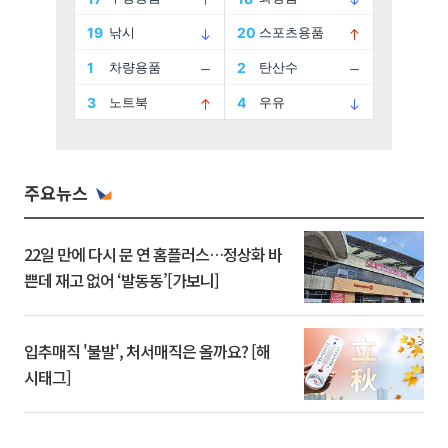
주요뉴스
22일 만에 다시 문 연 홈플러스…정상화 바
쁜데 재고 없어 ‘발동동’[가보니]
입추매직 '불발', 처서매직은 올까요? [해
시태그]