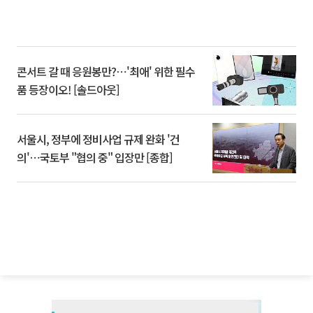
콘서트 갈 때 응원봉만?⋯'최애' 위한 필수
품 등장이오! [솔드아웃]
서울시, 정부에 정비사업 규제 완화 '건
의'⋯국토부 "협의 중" 입장만 [종합]