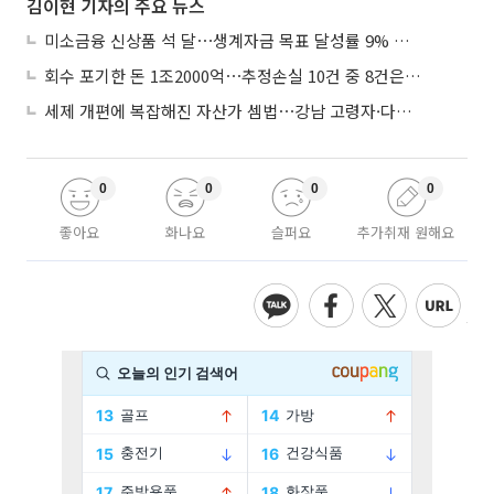
김이현 기자의 주요 뉴스
미소금융 신상품 석 달⋯생계자금 목표 달성률 9% 그쳐
회수 포기한 돈 1조2000억⋯추정손실 10건 중 8건은 기업대출
세제 개편에 복잡해진 자산가 셈법⋯강남 고령자·다주택자 ‘자산재편 고심’
0
0
0
0
좋아요
화나요
슬퍼요
추가취재 원해요