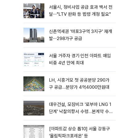
서울시, 정비사업 공급 효과 백서 전
달⋯"LTV 완화 등 법령 개정 필요"
신촌역세권 '마포3구역 3지구' 재개
발⋯298가구 공급
서울 거주자 경기·인천 아파트 매입
비중 4년 만에 최대
LH, 시흥거모 첫 공공분양 290가
구 공급…분양가 4억4000만원대
대우건설, 모잠비크 '로부마 LNG 1
단계' 낙찰의향서 수령…본계약 수
주 ‘청신호'
[아파트값 상승 톱10] 서울 강동구
‘올림픽파크포레온’ 등