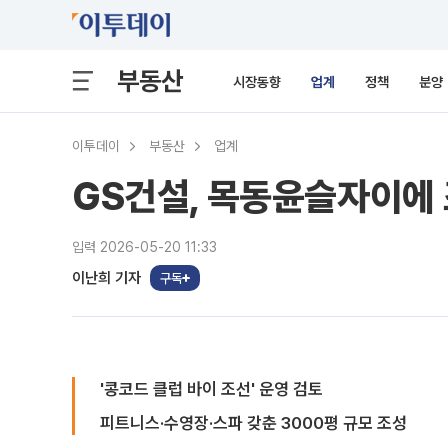
부동산
시장동향
업계
정책
분양
이투데이
부동산
업계
GS건설, 목동윤슬자이에
입력 2026-05-20 11:33
이난희 기자
구독
'콩코드 클럽 바이 조선' 운영 검토
피트니스·수영장·스파 갖춘 3000평 규모 조성