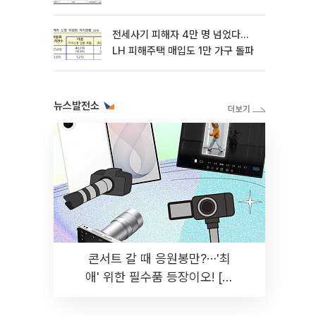
전세사기 피해자 4만 명 넘었다…
LH 피해주택 매입도 1만 가구 돌파
뉴스발전소
콘서트 갈 때 응원봉만?⋯'최
애' 위한 필수품 등장이오! [솔
드아웃]