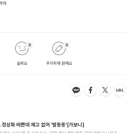
 격차
0
0
슬퍼요
추가취재 원해요
…정상화 바쁜데 재고 없어 ‘발동동’[가보니]