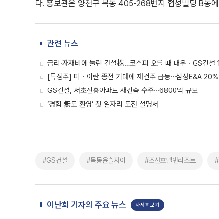
다. 홍보관은 양천구 목동 405-268번지 협성빌딩 B동에
관련 뉴스
금리·자재비에 눌린 건설株…코스피 오를 때 대우ㆍGS건설 1
[특징주] 미ㆍ이란 종전 기대에 재건주 급등⋯삼성E&A 20
GS건설, 서초진흥아파트 재건축 수주⋯6800억 규모
‘경험 無도 환영’ 첫 일자리 도전 설명서
#GS건설
#목동윤슬자이
#조선호텔앤리조트
이난희 기자의 주요 뉴스
자세히보기