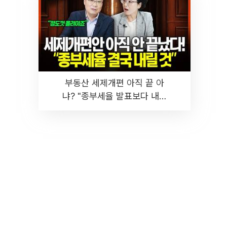
부동산 세제개편 아직 끝 아
냐? "종부세율 발표보다 내릴
것" 장기거주·양도세 전망 I 집
땅지성 I 김인만, 진미윤