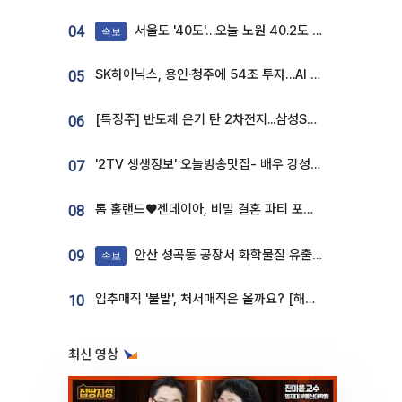
서울도 '40도'…오늘 노원 40.2도 기록
04
속보
SK하이닉스, 용인·청주에 54조 투자…AI 메모리 생산기지 키운다
05
[특징주] 반도체 온기 탄 2차전지...삼성SDI, 장 초반 7% 넘게 껑충
06
'2TV 생생정보' 오늘방송맛집- 배우 강성진 단골! 쌀국수ㆍ푸팟퐁 커리 맛집 '블○○○'
07
톰 홀랜드♥젠데이아, 비밀 결혼 파티 포착⋯호텔 대관비만 9억
08
안산 성곡동 공장서 화학물질 유출 사고 발생
09
속보
입추매직 '불발', 처서매직은 올까요? [해시태그]
10
최신 영상