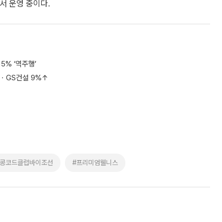
서 운영 중이다.
5% ‘역주행’
%ㆍGS건설 9%↑
#콩코드클럽바이조선
#프리미엄웰니스