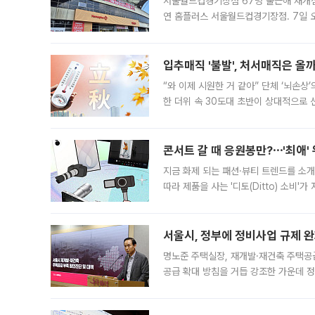
서울월드컵경기장점 67명 출근해 재개점 
연 홈플러스 서울월드컵경기장점. 7일 
우유, 과일 같은 신선식품이 차근차근 자
입추매직 '불발', 처서매직은 올
“와 이제 시원한 거 같아” 단체 ‘뇌손상
한 더위 속 30도대 초반이 상대적으로
지역에 있었습니다. 7월 말에는 서풍과
콘서트 갈 때 응원봉만?⋯'최애'
지금 화제 되는 패션·뷰티 트렌드를 소개
따라 제품을 사는 '디토(Ditto) 소비
어디일까요? 아이돌 콘서트 시작을 기다
서울시, 정부에 정비사업 규제 완화
명노준 주택실장, 재개발·재건축 주택공
공급 확대 방침을 거듭 강조한 가운데 정
면 반박하고 나섰다. 명노준 서울시 주택