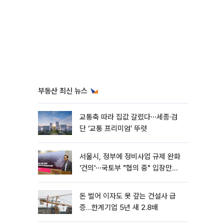
부동산 최신 뉴스
교통축 따라 집값 갈렸다⋯세종·검
단 ‘교통 프리미엄’ 뚜렷
서울시, 정부에 정비사업 규제 완화
'건의'⋯국토부 "협의 중" 입장만
[종합]
돈 벌어 이자도 못 갚는 건설사 급
증…한계기업 5년 새 2.8배