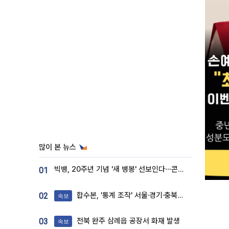
많이 본 뉴스
빅뱅, 20주년 기념 '새 뱅봉' 선보인다⋯콘서트 앞두고 팝업 개최
01
합수본, '통계 조작' 서울·경기·충북 선관위 등 추가 압수수색
02
속보
전북 완주 삼례읍 공장서 화재 발생
03
속보