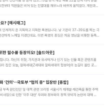
준비 신선식품 등 순차 입고…13일 정식 개장 목표 22일 만에 다시 문을
오전부터 직원들은 비어 있는 진열대를 채우느라 바쁘게 움직였다. 계란과
리를 잡기 시작했지만, 매장 곳곳엔 여전히 텅 빈 매대가 먼저 눈에 들어왔
까요? [해시태그]
’의 단계까지 온 지독하고 지독한 폭염입니다. 낮 기온이 37~39도를 찍는 극
 선선하게 느껴질 지경인데요. 이번 폭염의 중심은 처음 영남을 비롯한 동쪽
 북서풍이 산맥을 넘어 영남 쪽으로 내려오면서 뜨겁고 건조해졌는데요.
 위한 필수품 등장이오! [솔드아웃]
합니다. 자신의 취향, 가치관과 유사하거나 인기 있는 인물 혹은 콘텐츠를
'가 자리 잡은 오늘, 잘파세대(Z세대와 알파세대의 합성어)의 눈길이 쏠린 곳은
리는 공연장. 응원봉만큼이나 눈에 띄는 게 있습니다. 공연이 시작되기
 '건의'⋯국토부 "협의 중" 입장만 [종합]
급 부족 원인진단 및 대책 관련 브리핑 서울시가 재개발·재건축을 통한 주택
비사업으로 인한 '이주 대란' 우려와 정부와의 정책 엇박자 논란에 대해 정
실장은 2031년까지 31만 가구 착공 목표에 차질이 없다는 입장이나,