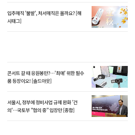
입추매직 '불발', 처서매직은 올까요? [해
시태그]
콘서트 갈 때 응원봉만?⋯'최애' 위한 필수
품 등장이오! [솔드아웃]
서울시, 정부에 정비사업 규제 완화 '건
의'⋯국토부 "협의 중" 입장만 [종합]