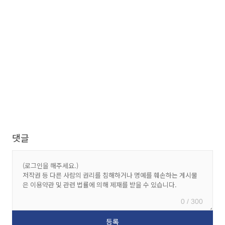
댓글
0 / 300