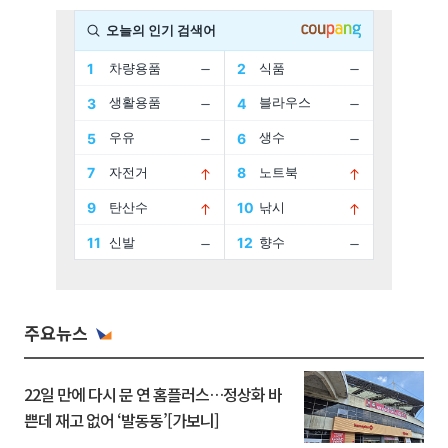
주요뉴스
22일 만에 다시 문 연 홈플러스…정상화 바
쁜데 재고 없어 ‘발동동’[가보니]