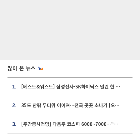
많이 본 뉴스
[베스트&워스트] 삼성전자·SK하이닉스 밀린 한 주…상상인증권은 85% 급등
1.
35도 안팎 무더위 이어져…전국 곳곳 소나기 [오늘 날씨]
2.
[주간증시전망] 다음주 코스피 6000~7000⋯“外人 수급은 정책이 변수”
3.