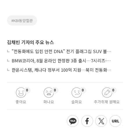
#KBI동양철관
김채빈 기자의 주요 뉴스
"전동화에도 입힌 안전 DNA" 전기 플래그십 SUV 볼보 'EX90'
BMW코리아, 8월 온라인 한정판 3종 출시…7시리즈·X7·M340i 투어링
한온시스템, 캐나다 정부서 100억 지원…북미 전동화 시장 가속
0
0
0
0
좋아요
화나요
슬퍼요
추가취재 원해요