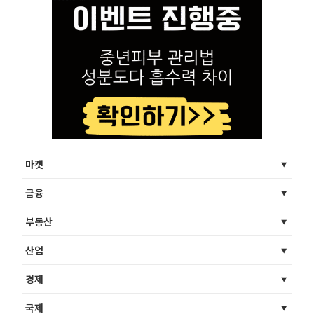
마켓
금융
부동산
산업
경제
국제