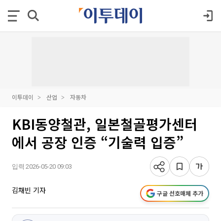
이투데이
산업
자동차
KBI동양철관, 일본철골평가센터
에서 공장 인증 “기술력 입증”
입력 2026-05-20 09:03
김채빈 기자
구글 선호매체 추가