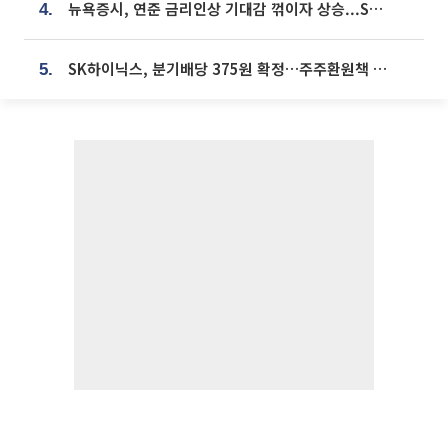
뉴욕증시, 연준 금리인상 기대감 꺾이자 상승...S&P500 사상 최고치 [종합]
4.
SK하이닉스, 분기배당 375원 확정…주주환원책 9월로 앞당겨 발표
5.