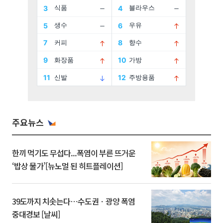
주요뉴스
한끼 먹기도 무섭다...폭염이 부른 뜨거운
‘밥상 물가’[뉴노멀 된 히트플레이션]
39도까지 치솟는다⋯수도권ㆍ광양 폭염
중대경보 [날씨]