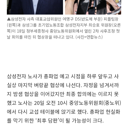
▲삼성전자 사측 대표교섭위원인 여명구 DS(반도체 부문) 피플팀장
(왼쪽)과 삼성그룹 초기업노동조합 삼성전자지부 최승호 위원장(오른
쪽)이 18일 정부세종청사 중앙노동위원회에서 열린 2차 사후조정 첫
날 회의를 마친 뒤 협상장을 떠나고 있다. (사진=연합뉴스)
삼성전자 노사가 총파업 예고 시점을 하루 앞두고 사
실상 마지막 벼랑끝 협상에 나선다. 자정을 넘겨서까
지 밤샘 협상을 이어갔지만 최종 합의에는 이르지 못
했고 노사는 20일 오전 10시 중앙노동위원회(중노위)
에서 다시 교섭 테이블에 앉기로 했다. 총파업 현실화
를 막기 위한 ‘최후 담판’이 될 가능성이 크다.