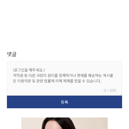
댓글
0 / 300