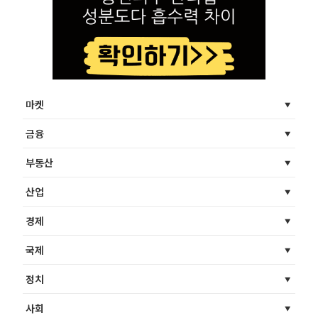
마켓
금융
부동산
산업
경제
국제
정치
사회