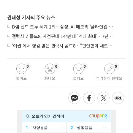
권태성 기자의 주요 뉴스
D램·낸드 모두 세계 1위…삼성, AI 메모리 '풀라인업'으로 승부
갤럭시 Z 폴드8, 사전판매 144만대 '역대 최대'…7년만에 갤노트10 기록 넘어
'여권'에서 영감 받은 갤럭시 폴드8…"편안함이 새로운 디자인 경쟁력"
0
0
0
0
좋아요
화나요
슬퍼요
추가취재 원해요