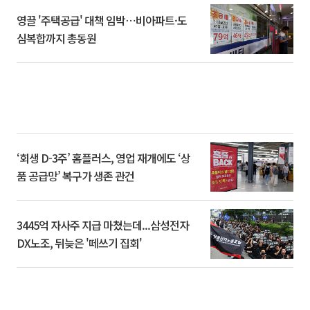
영끌 '주택공급' 대책 임박⋯비아파트·도
심복합까지 총동원
‘회생 D-3주’ 홈플러스, 영업 재개에도 ‘상
품 공급망’ 복구가 생존 관건
3445억 자사주 지급 마쳤는데...삼성전자
DX노조, 뒤늦은 '떼쓰기 집회'