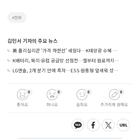
#한화
김민서 기자의 주요 뉴스
美 폴리실리콘 ‘가격 하한선’ 세웠다…K태양광 수혜 기대
K배터리, 북미·유럽 공급망 선점전…셀부터 원료까지 현지화
LG엔솔, 2개 분기 만에 흑자…ESS·원통형 앞세워 성장 가속
0
0
0
0
좋아요
화나요
슬퍼요
추가취재 원해요