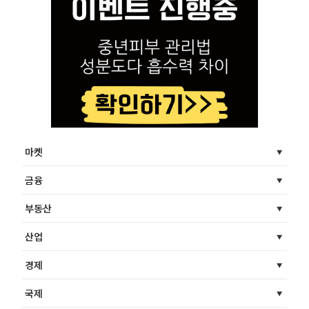
마켓
금융
부동산
산업
경제
국제