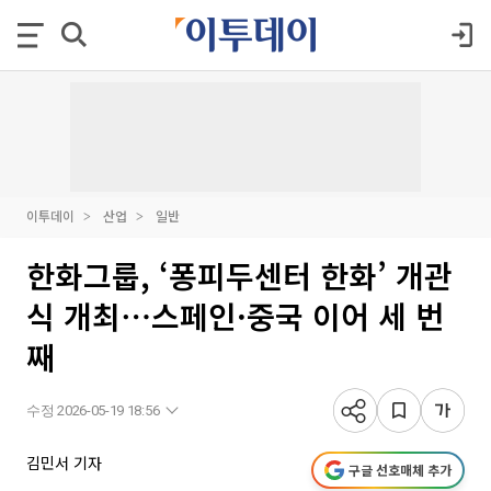
이투데이
산업
일반
한화그룹, ‘퐁피두센터 한화’ 개관
식 개최⋯스페인·중국 이어 세 번
째
수정 2026-05-19 18:56
김민서 기자
구글 선호매체 추가