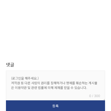
댓글
0 / 300