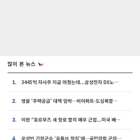
많이 본 뉴스
3445억 자사주 지급 마쳤는데...삼성전자 DX노조, 뒤늦은 '떼쓰기 집회'
1.
영끌 '주택공급' 대책 임박⋯비아파트·도심복합까지 총동원
2.
이란 “호르무즈 새 항로 합의 매우 근접...미국 배상 먼저”
3.
우성빈 기장군수 ‘유튜브 정치’에…국민의힘 군의원들 집단 반발
4.