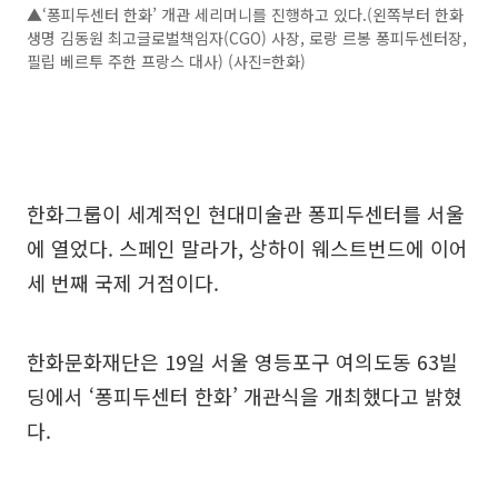
▲‘퐁피두센터 한화’ 개관 세리머니를 진행하고 있다.(왼쪽부터 한화
생명 김동원 최고글로벌책임자(CGO) 사장, 로랑 르봉 퐁피두센터장,
필립 베르투 주한 프랑스 대사) (사진=한화)
한화그룹이 세계적인 현대미술관 퐁피두센터를 서울
에 열었다. 스페인 말라가, 상하이 웨스트번드에 이어
세 번째 국제 거점이다.
한화문화재단은 19일 서울 영등포구 여의도동 63빌
딩에서 ‘퐁피두센터 한화’ 개관식을 개최했다고 밝혔
다.