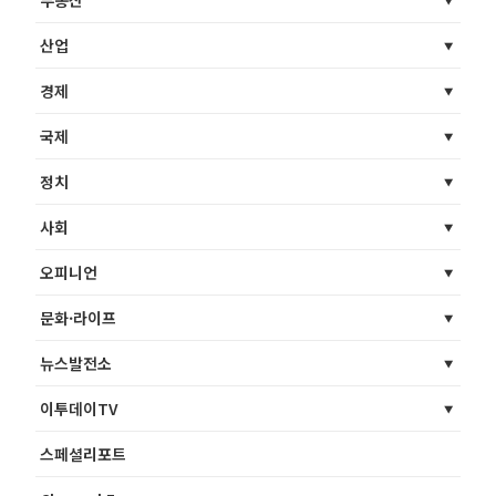
부동산
산업
경제
국제
정치
사회
오피니언
문화·라이프
뉴스발전소
이투데이TV
스페셜리포트