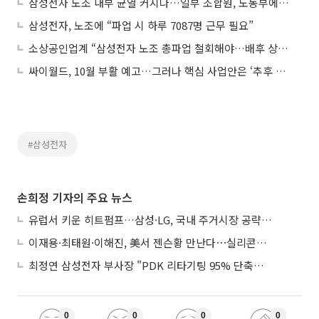
삼성전자 노조 내부 균열 커지나…일부 조합원, 노동부에 “절차 위반” 진정
삼성전자, 노조에 “파업 시 하루 7087명 근무 필요”
소상공인업계 “삼성전자 노조 총파업 철회해야…배후 상권 직격탄 우려”
싸이월드, 10월 부활 예고…그러나 핵심 사업안은 ‘추후 공개’
#삼성전자
손희정 기자의 주요 뉴스
유럽서 키운 히트펌프…삼성·LG, 국내 주거시장 공략 ‘속도’
이재용·최태원·이해진, 美서 젠슨황 만난다⋯실리콘밸리 집결하는 AI리더
최정연 삼성전자 부사장 "PDK 리타기팅 95% 단축…에이전트 AI 시범 활용"
0
0
0
0