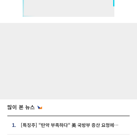
많이 본 뉴스
[특징주] “탄약 부족하다“ 美 국방부 증산 요청에⋯국내 방산주 급등세
1.