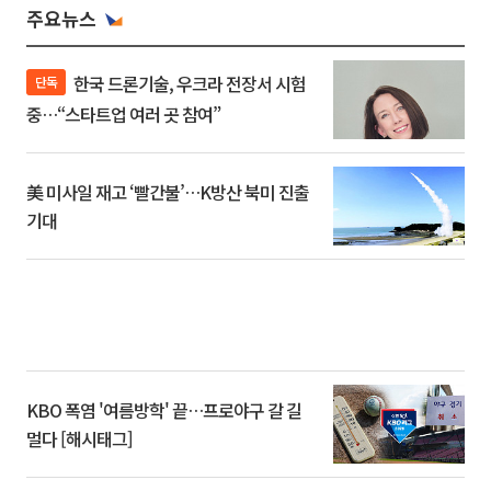
주요뉴스
한국 드론기술, 우크라 전장서 시험
단독
중…“스타트업 여러 곳 참여”
美 미사일 재고 ‘빨간불’…K방산 북미 진출
기대
KBO 폭염 '여름방학' 끝…프로야구 갈 길
멀다 [해시태그]