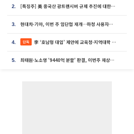
[특징주] 美 중국산 광트랜시버 규제 추진에 대한광통신 등 광통신株 강세
2.
현대차·기아, 이번 주 임단협 재개…하청 사용자성 재심도 ‘변수’
3.
李 ‘호남형 대입’ 제안에 교육청·지역대학 서·논술형 입시 연계 '착수'
단독
4.
최태원·노소영 '9440억 분할' 판결, 이번주 재상고 여부 주목
5.