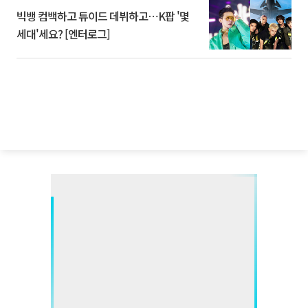
빅뱅 컴백하고 튜이드 데뷔하고⋯K팝 '몇
세대'세요? [엔터로그]