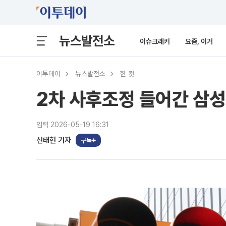
뉴스발전소
이슈크래커
요즘, 이거
이투데이
뉴스발전소
한 컷
2차 사후조정 들어간 삼성
입력 2026-05-19 16:31
신태현 기자
구독