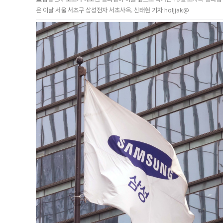
은 이날 서울 서초구 삼성전자 서초사옥. 신태현 기자 holjjak@