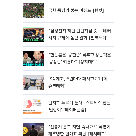
극한 폭염의 붉은 마침표 [한컷]
“삼성전자 하단 단단해질 것”⋯레버
리지 규제에 쏠림 완화 [찐코노미]
“한동훈은 ‘공한증’ 낮추고 장동혁은
‘공장증’ 키운다” [정치대학]
ISA 계좌, 5년마다 깨라고요? [이
슈크래커]
만지고 누르며 푼다…스트레스 잡는
'말랑이' [데이터클립]
"선풍기 틀고 자면 죽나요?" 폭염이
재조명한 엄마표 괴담 [해시태그]