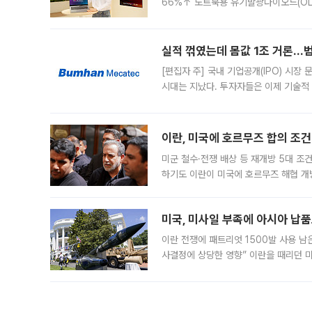
66%↑ 노트북용 유기발광다이오드(OL
운데 중국 BOE와 TCL CSOT도 생산
일 업계에 따르면 삼성
실적 꺾였는데 몸값 1조 거론…범
[편집자 주] 국내 기업공개(IPO) 시장
시대는 지났다. 투자자들은 이제 기술적
은 거시경제 불확실성 속에 실적과 성과
이란, 미국에 호르무즈 합의 조건 
미군 철수·전쟁 배상 등 재개방 5대 조건
하기도 이란이 미국에 호르무즈 해협 개
라며 조심스러운 반응을 보였다. 8일(
미국, 미사일 부족에 아시아 납
이란 전쟁에 패트리엇 1500발 사용 남
사결정에 상당한 영향” 이란을 때리던 
급에 문제가 없다고 해명했지만, 아시아