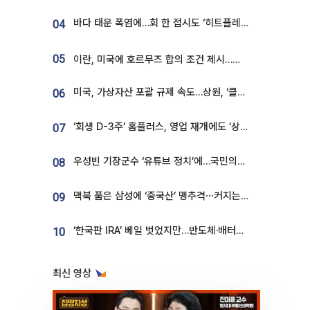
바다 태운 폭염에…회 한 접시도 ‘히트플레이션’
04
05
이란, 미국에 호르무즈 합의 조건 제시…美 “경기 아직 안 끝나” [종합]
미국, 가상자산 포괄 규제 속도…상원, ‘클래리티법’ 9월 절차투표 추진
06
‘회생 D-3주’ 홈플러스, 영업 재개에도 ‘상품 공급망’ 복구가 생존 관건
07
우성빈 기장군수 ‘유튜브 정치’에…국민의힘 군의원들 집단 반발
08
맥북 품은 삼성에 ‘중국산’ 맹추격⋯커지는 노트북 OLED 시장
09
‘한국판 IRA’ 베일 벗었지만…반도체·배터리 업계 “시행령이 관건”
10
최신 영상