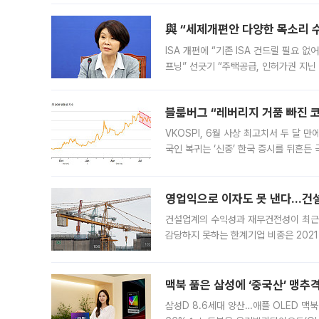
與 “세제개편안 다양한 목소리 
ISA 개편에 “기존 ISA 건드릴 필요 
프닝” 선긋기 “주택공급, 인허가권 지닌
견을 수렴해 당정과 개편안에 대한 조율
블룸버그 “레버리지 거품 빠진 코
VKOSPI, 6월 사상 최고치서 두 달
국인 복귀는 ‘신중’ 한국 증시를 뒤흔
했다. 대규모 반대매매로 레버리지 투자
영업익으로 이자도 못 낸다…건설 
건설업계의 수익성과 재무건전성이 최근
감당하지 못하는 한계기업 비중은 2021
이낸싱(PF) 부담이 집중된 건축 부문의
경영
맥북 품은 삼성에 ‘중국산’ 맹추
삼성D 8.6세대 양산…애플 OLED 맥북