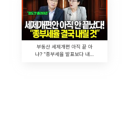
부동산 세제개편 아직 끝 아
냐? "종부세율 발표보다 내릴
것" 장기거주·양도세 전망 I 집
땅지성 I 김인만, 진미윤