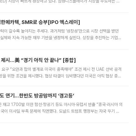
ED) 시장이 빠르게 성장하고 있다. 삼성디스플레이가 시장을 주도하는 가
 확대에 나서면서 노트북 OLED 시장을 둘러싼 경쟁이 치열해지고 있다. 9
한메카텍, SMR로 승부[IPO 엑스레이]
 문턱이 갈수록 높아지는 추세다. 과거처럼 ‘성장성’만으로 시장 선택을 받던
 실체와 지속 가능한 재무 기반을 냉정하게 살핀다. 상장을 추진하는 기업들
를 입증해야 하는 시험대에 섰다. 본지는 상장을 앞둔 기업의 기술 경쟁
제시…美 “경기 아직 안 끝나” [종합]
 요구 “오만과 합의 별개로 미국이 충족해야” 조건 제시 전 UAE 선박 공격
방을 위한 조건을 제시했다. 협상 타결이 임박했다던 미국은 아직 협상 중이
현지시간) 모하마드 바게르 졸가드르 이란 최고국가안보회의 사무총장은 타
품도 연기…한반도 방공망까지 ‘경고등’
은 재고 1700발 미만 함선·항공기 등도 아시아·유럽서 반출 “중국·러시아 의
미국이 미사일 부족 문제에 직면했다. 도널드 트럼프 행정부는 자국 무기 공
 국가들로 향하던 납품마저 연기되고 있는 것으로 전해졌다. 전문가가 중국