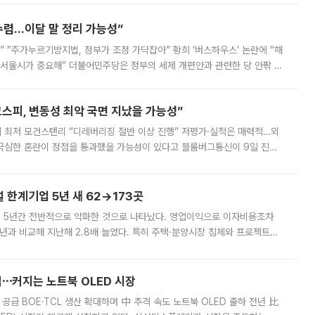
수렴…이달 말 정리 가능성”
없어” “주가누르기방지법, 정부가 조정 가닥잡아” 황희 ‘버스하우스’ 논란에 “해
 서울시가 중요해” 더불어민주당은 정부의 세제 개편안과 관련한 당 안팎 의
에 나서겠다고 예고했다. 민주당은 8월 말 당정 조율을 거친 개편안이
스피, 변동성 최악 국면 지났을 가능성”
 만에 최저 모건스탠리 “디레버리징 절반 이상 진행” 저평가·실적은 매력적…외
든 극심한 혼란이 정점을 통과했을 가능성이 있다고 블룸버그통신이 9일 진단
가 상당 부분 정리된 데다 금융당국의 규제 강화로 고위험 상품 거래도 급감
한계기업 5년 새 62→173곳
 5년간 전반적으로 악화한 것으로 나타났다. 영업이익으로 이자비용조차
년과 비교해 지난해 2.8배 늘었다. 특히 주택·분양시장 침체와 프로젝트파
 악화가 두드러졌다. 9일 한국건설산업연구원은 ‘2025년 건설업 외감기업
격⋯커지는 노트북 OLED 시장
 공급 BOE·TCL 생산 확대하며 中 추격 속도 노트북 OLED 출하 전년 比