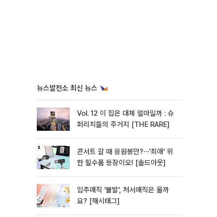
뉴스발전소 최신 뉴스
Vol. 12 이 집은 대체 얼마일까 : 슈
퍼리치들의 주거지 [THE RARE]
콘서트 갈 때 응원봉만?⋯'최애' 위
한 필수품 등장이오! [솔드아웃]
입추매직 '불발', 처서매직은 올까
요? [해시태그]