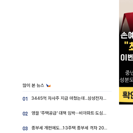
많이 본 뉴스
3445억 자사주 지급 마쳤는데...삼성전자 DX노조, 뒤늦은 '떼쓰기 집회'
01
영끌 '주택공급' 대책 임박⋯비아파트·도심복합까지 총동원
02
종부세 개편에도…1·3주택 종부세 격차 2028년부터 확대
03