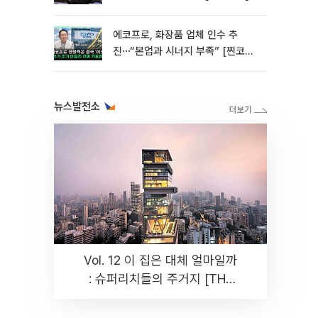
에코프로, 화장품 업체 인수 추
진⋯“본업과 시너지 부족” [찐코노
미]
뉴스발전소
Vol. 12 이 집은 대체 얼마일까
: 슈퍼리치들의 주거지 [THE
RARE]