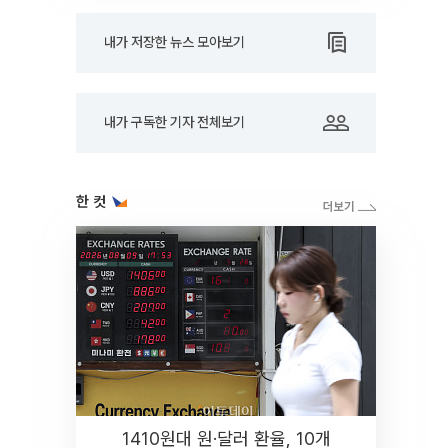
내가 저장한 뉴스 모아보기
내가 구독한 기자 전체보기
한 컷
1410원대 원·달러 환율, 10개