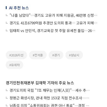
AI 추천 뉴스
"나흘 남았다"…경기도 고유가 피해 지원금, 46만명 신청 완료·지역화폐 선택 급증
경기도 41조6799억원 추경안 도의회 통과… 고유가 피해 지원금 1조1335억원 편성
임태희 vs 안민석, 경기교육감 첫 주말 유세전 돌입…26일 SBS 토론서 진검승부
#2026지선
#전석훈
#경기
#성남시
#유세차
경기인천취재본부 김재학 기자의 주요 뉴스
경기도의회 국힘 "7조 채무는 인재(人災)"…세수 추계 조작 의혹 제기
정명근 화성시장, 관내 하천 153곳 직접 전수조사…불법시설 정비
남종섭 의장 "소통위원회는 권한 아닌 통로"…경청 의회 만든다