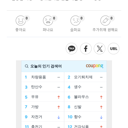
0
0
0
0
좋아요
화나요
슬퍼요
추가취재 원해요