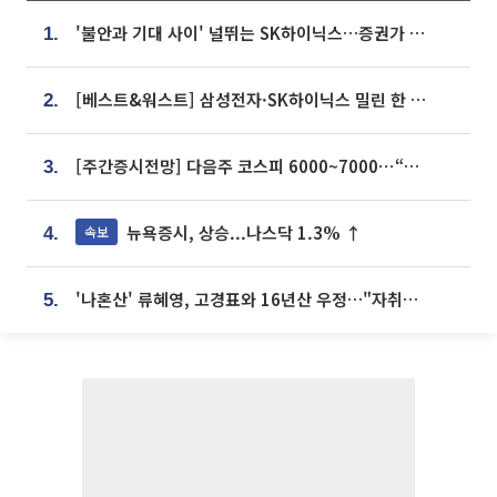
'불안과 기대 사이' 널뛰는 SK하이닉스…증권가 "HBM4·LTA 기반 펀터멘털 견고"
1.
[베스트&워스트] 삼성전자·SK하이닉스 밀린 한 주…상상인증권은 85% 급등
2.
[주간증시전망] 다음주 코스피 6000~7000⋯“外人 수급은 정책이 변수”
3.
뉴욕증시, 상승...나스닥 1.3% ↑
속보
4.
'나혼산' 류혜영, 고경표와 16년산 우정…"자취방서 부모님과 마주쳐"
5.