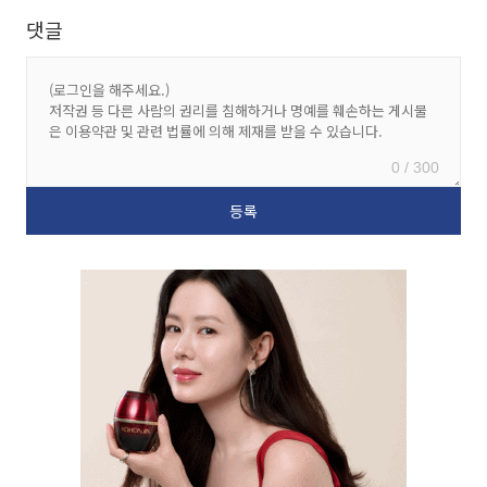
댓글
0 / 300