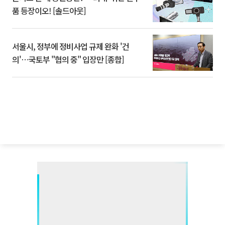
품 등장이오! [솔드아웃]
서울시, 정부에 정비사업 규제 완화 '건
의'⋯국토부 "협의 중" 입장만 [종합]