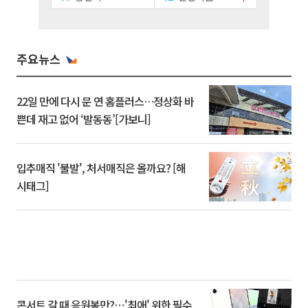
주요뉴스
22일 만에 다시 문 연 홈플러스…정상화 바
쁜데 재고 없어 ‘발동동’[가보니]
입추매직 '불발', 처서매직은 올까요? [해
시태그]
콘서트 갈 때 응원봉만?⋯'최애' 위한 필수