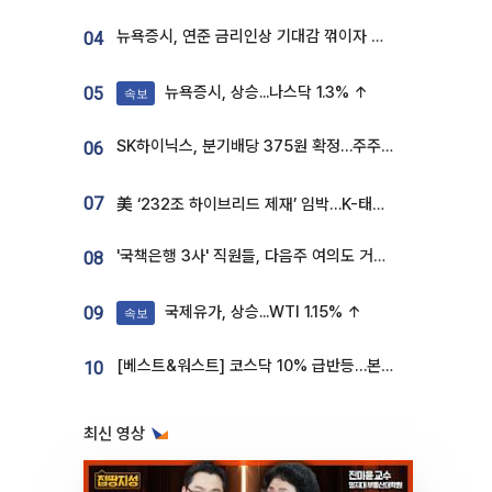
뉴욕증시, 연준 금리인상 기대감 꺾이자 상승...S&P500 사상 최고치 [종합]
04
뉴욕증시, 상승...나스닥 1.3% ↑
05
속보
SK하이닉스, 분기배당 375원 확정…주주환원책 9월로 앞당겨 발표
06
07
美 ‘232조 하이브리드 제재’ 임박…K-태양광, 불확실성 털고 날개 다나
'국책은행 3사' 직원들, 다음주 여의도 거리 나서는 까닭은
08
국제유가, 상승...WTI 1.15% ↑
09
속보
[베스트&워스트] 코스닥 10% 급반등…본느, 최대주주 변경 기대에 270% 폭등
10
최신 영상