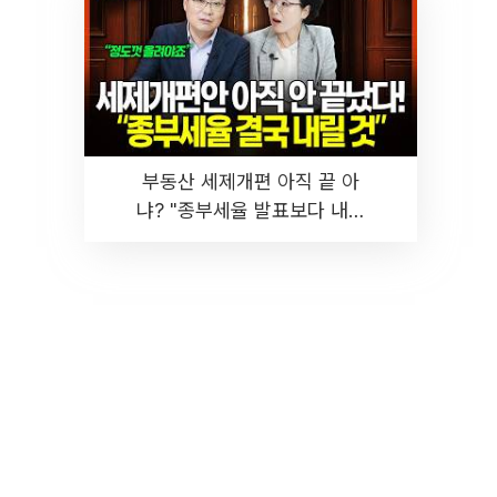
부동산 세제개편 아직 끝 아
냐? "종부세율 발표보다 내릴
것" 장기거주·양도세 전망 I 집
땅지성 I 김인만, 진미윤