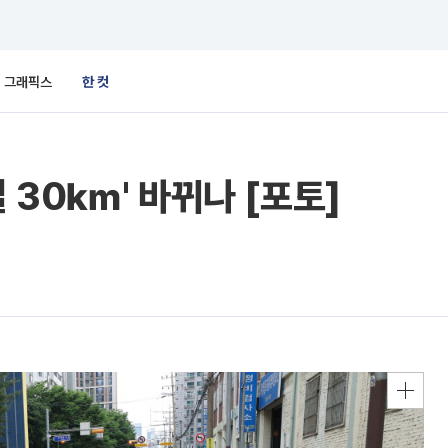
그래픽스
한 컷
 30㎞' 바뀌나 [포토]