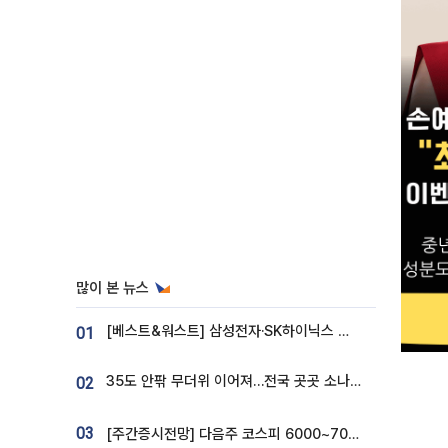
많이 본 뉴스
[베스트&워스트] 삼성전자·SK하이닉스 밀린 한 주…상상인증권은 85% 급등
01
35도 안팎 무더위 이어져…전국 곳곳 소나기 [오늘 날씨]
02
03
[주간증시전망] 다음주 코스피 6000~7000⋯“外人 수급은 정책이 변수”