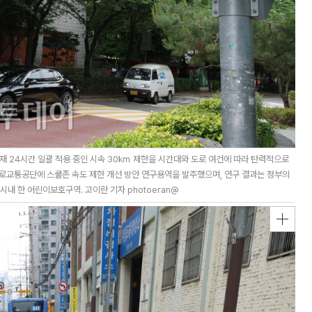
재 24시간 일괄 적용 중인 시속 30㎞ 제한을 시간대와 도로 여건에 따라 탄력적으로
도로교통공단에 스쿨존 속도 제한 개선 방안 연구용역을 발주했으며, 연구 결과는 정부의
시내 한 어린이보호구역. 고이란 기자 photoeran@