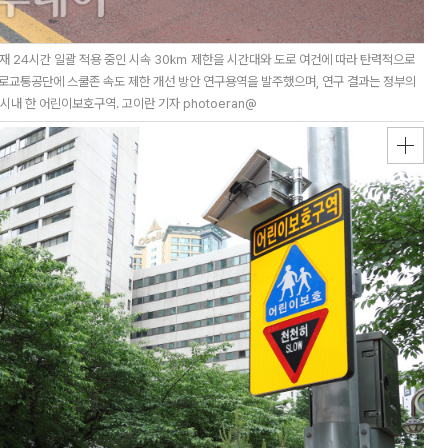
재 24시간 일괄 적용 중인 시속 30㎞ 제한을 시간대와 도로 여건에 따라 탄력적으로
도로교통공단에 스쿨존 속도 제한 개선 방안 연구용역을 발주했으며, 연구 결과는 정부의
시내 한 어린이보호구역. 고이란 기자 photoeran@