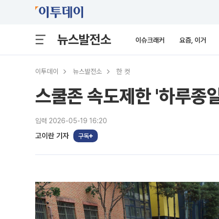
뉴스발전소
이슈크래커
요즘, 이거
이투데이
뉴스발전소
한 컷
스쿨존 속도제한 '하루종일
입력 2026-05-19 16:20
고이란 기자
구독