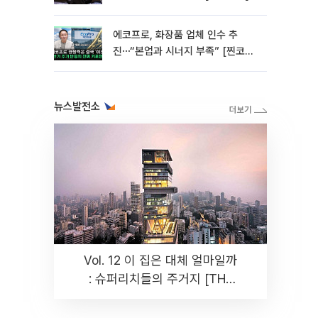
에코프로, 화장품 업체 인수 추
진⋯“본업과 시너지 부족” [찐코노
미]
뉴스발전소
Vol. 12 이 집은 대체 얼마일까
: 슈퍼리치들의 주거지 [THE
RARE]