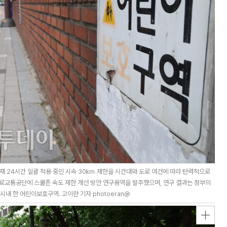
재 24시간 일괄 적용 중인 시속 30㎞ 제한을 시간대와 도로 여건에 따라 탄력적으로
도로교통공단에 스쿨존 속도 제한 개선 방안 연구용역을 발주했으며, 연구 결과는 정부의
시내 한 어린이보호구역. 고이란 기자 photoeran@