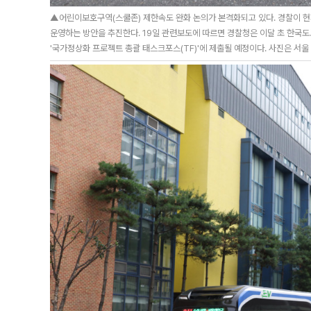
▲어린이보호구역(스쿨존) 제한속도 완화 논의가 본격화되고 있다. 경찰이 현
운영하는 방안을 추진한다. 19일 관련보도에 따르면 경찰청은 이달 초 한국
'국가정상화 프로젝트 총괄 태스크포스(TF)'에 제출될 예정이다. 사진은 서울 