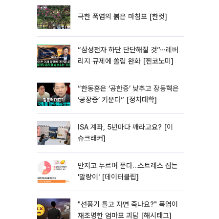
극한 폭염의 붉은 마침표 [한컷]
“삼성전자 하단 단단해질 것”⋯레버
리지 규제에 쏠림 완화 [찐코노미]
“한동훈은 ‘공한증’ 낮추고 장동혁은
‘공장증’ 키운다” [정치대학]
ISA 계좌, 5년마다 깨라고요? [이
슈크래커]
만지고 누르며 푼다…스트레스 잡는
'말랑이' [데이터클립]
"선풍기 틀고 자면 죽나요?" 폭염이
재조명한 엄마표 괴담 [해시태그]