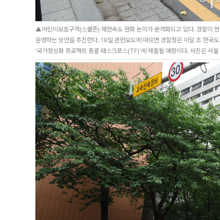
▲어린이보호구역(스쿨존) 제한속도 완화 논의가 본격화되고 있다. 경찰이 현
운영하는 방안을 추진한다. 19일 관련보도에 따르면 경찰청은 이달 초 한국
'국가정상화 프로젝트 총괄 태스크포스(TF)'에 제출될 예정이다. 사진은 서울 