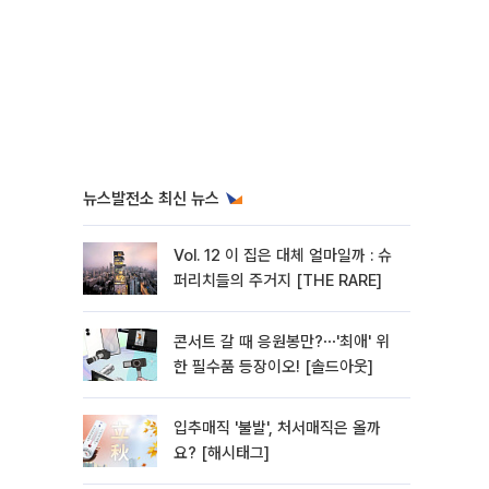
뉴스발전소 최신 뉴스
Vol. 12 이 집은 대체 얼마일까 : 슈
퍼리치들의 주거지 [THE RARE]
콘서트 갈 때 응원봉만?⋯'최애' 위
한 필수품 등장이오! [솔드아웃]
입추매직 '불발', 처서매직은 올까
요? [해시태그]