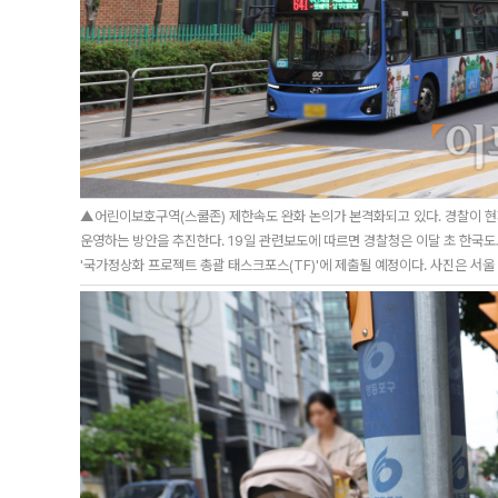
▲어린이보호구역(스쿨존) 제한속도 완화 논의가 본격화되고 있다. 경찰이 현
운영하는 방안을 추진한다. 19일 관련보도에 따르면 경찰청은 이달 초 한국
'국가정상화 프로젝트 총괄 태스크포스(TF)'에 제출될 예정이다. 사진은 서울 