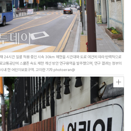
재 24시간 일괄 적용 중인 시속 30㎞ 제한을 시간대와 도로 여건에 따라 탄력적으로
도로교통공단에 스쿨존 속도 제한 개선 방안 연구용역을 발주했으며, 연구 결과는 정부의
시내 한 어린이보호구역. 고이란 기자 photoeran@