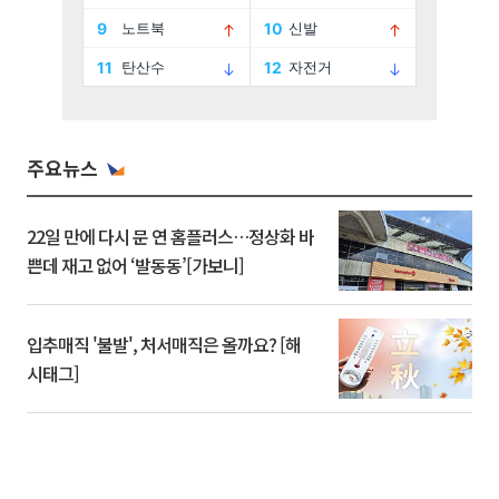
주요뉴스
22일 만에 다시 문 연 홈플러스…정상화 바
쁜데 재고 없어 ‘발동동’[가보니]
입추매직 '불발', 처서매직은 올까요? [해
시태그]