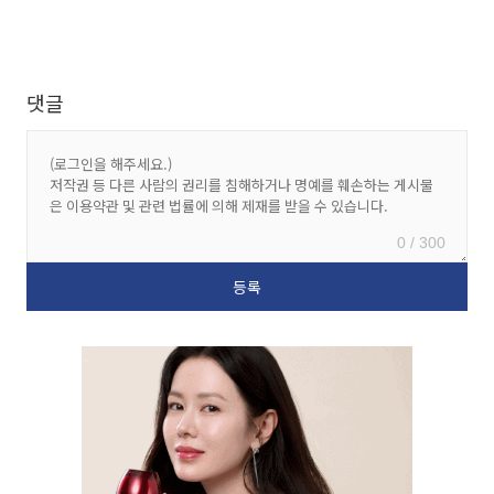
댓글
0 / 300