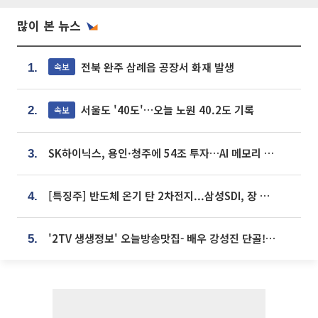
많이 본 뉴스
전북 완주 삼례읍 공장서 화재 발생
속보
1.
서울도 '40도'…오늘 노원 40.2도 기록
속보
2.
SK하이닉스, 용인·청주에 54조 투자…AI 메모리 생산기지 키운다
3.
[특징주] 반도체 온기 탄 2차전지...삼성SDI, 장 초반 7% 넘게 껑충
4.
'2TV 생생정보' 오늘방송맛집- 배우 강성진 단골! 쌀국수ㆍ푸팟퐁 커리 맛집 '블○○○'
5.