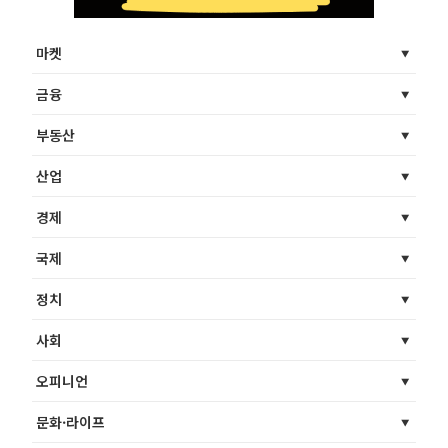
마켓
금융
부동산
산업
경제
국제
정치
사회
오피니언
문화·라이프