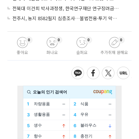
전북대 이건희 박사과정생, 한국연구재단 연구장려금 선정
전주시, 농지 8582필지 심층조사…불법전용·투기 막는다
0
0
0
0
좋아요
화나요
슬퍼요
추가취재 원해요