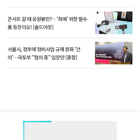
콘서트 갈 때 응원봉만?⋯'최애' 위한 필수
품 등장이오! [솔드아웃]
서울시, 정부에 정비사업 규제 완화 '건
의'⋯국토부 "협의 중" 입장만 [종합]