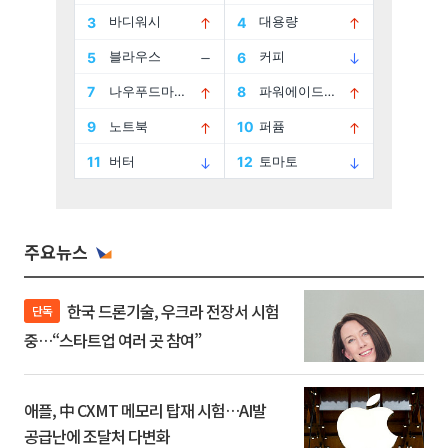
주요뉴스
한국 드론기술, 우크라 전장서 시험
단독
중…“스타트업 여러 곳 참여”
애플, 中 CXMT 메모리 탑재 시험…AI발
공급난에 조달처 다변화