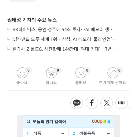
권태성 기자의 주요 뉴스
SK하이닉스, 용인·청주에 54조 투자…AI 메모리 생산기지 키운다
D램·낸드 모두 세계 1위…삼성, AI 메모리 '풀라인업'으로 승부
갤럭시 Z 폴드8, 사전판매 144만대 '역대 최대'…7년만에 갤노트10 기록 넘어
0
0
0
0
좋아요
화나요
슬퍼요
추가취재 원해요