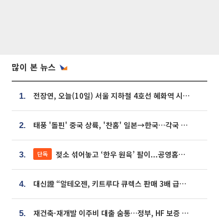
많이 본 뉴스
전장연, 오늘(10일) 서울 지하철 4호선 혜화역 시위…1호선 용산역 무정차
1.
태풍 '돌핀' 중국 상륙, '찬홈' 일본→한국…각국 기상청 예상 경로는?
2.
젖소 섞어놓고 ‘한우 원육’ 팔이...공영홈쇼핑 표기·검증 구멍
단독
3.
대신證 “알테오젠, 키트루다 큐렉스 판매 3배 급증…목표가 41만원 상향”
4.
재건축·재개발 이주비 대출 숨통…정부, HF 보증 신설 추진
5.