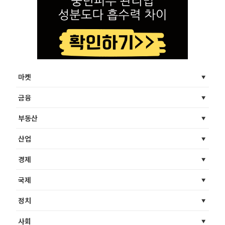
마켓
금융
부동산
산업
경제
국제
정치
사회