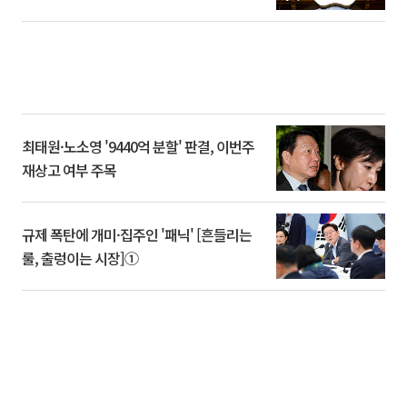
최태원·노소영 '9440억 분할' 판결, 이번주
재상고 여부 주목
규제 폭탄에 개미·집주인 '패닉' [흔들리는
룰, 출렁이는 시장]①