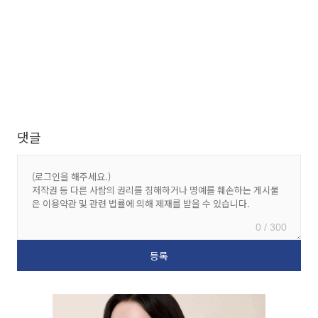
댓글
0 / 300