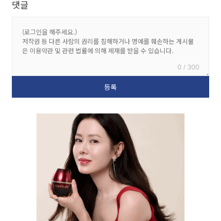
댓글
0 / 300