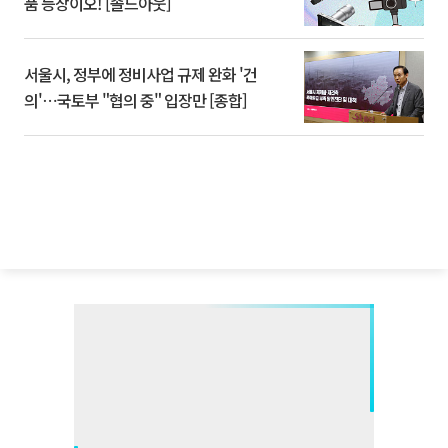
품 등장이오! [솔드아웃]
서울시, 정부에 정비사업 규제 완화 '건
의'⋯국토부 "협의 중" 입장만 [종합]