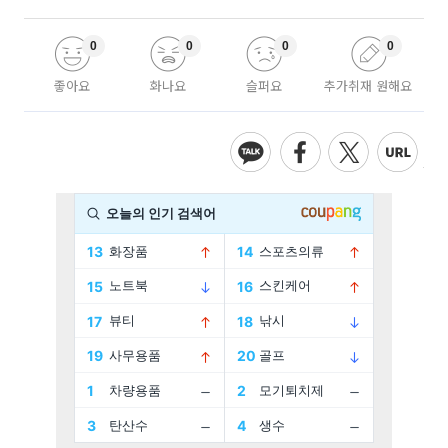
0
0
0
0
좋아요
화나요
슬퍼요
추가취재 원해요