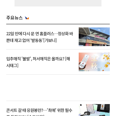
주요뉴스
22일 만에 다시 문 연 홈플러스…정상화 바
쁜데 재고 없어 ‘발동동’[가보니]
입추매직 '불발', 처서매직은 올까요? [해
시태그]
콘서트 갈 때 응원봉만?⋯'최애' 위한 필수