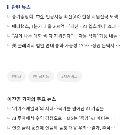
관련 뉴스
중기중앙회, 中企 인공지능 확산(AX) 현장 지원전략 모색
메타랩스, 1분기 매출 304억…‘패션ㆍAI 헬스케어’ 효과에 흑자전환
"AI와 나눈 대화 싹 다 지워진다"…'자동 삭제' 기능 내놓은 메타
美 클래리티 법안 연내 통과 가능성 13%…상원 문턱서 제동
#메타
#인공지능
#저커버그
이진영 기자의 주요 뉴스
‘기가스케일러’의 시대…국가를 넘어선 AI 기업들
AI 투자에서 수익 경쟁으로⋯MS는 ‘증명’ vs 메타는 ‘숙제’
연준 금리 동결에 인플레 늦장 대응 우려…월가, 주식도 채권도 던졌다