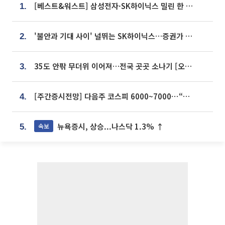
[베스트&워스트] 삼성전자·SK하이닉스 밀린 한 주…상상인증권은 85% 급등
1.
'불안과 기대 사이' 널뛰는 SK하이닉스…증권가 "HBM4·LTA 기반 펀터멘털 견고"
2.
35도 안팎 무더위 이어져…전국 곳곳 소나기 [오늘 날씨]
3.
[주간증시전망] 다음주 코스피 6000~7000⋯“外人 수급은 정책이 변수”
4.
뉴욕증시, 상승...나스닥 1.3% ↑
속보
5.