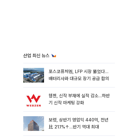
산업 최신 뉴스
포스코퓨처엠, LFP 시장 뚫었다…
배터리사와 대규모 장기 공급 합의
웹젠, 신작 부재에 실적 감소…하반
기 신작 마케팅 강화
보령, 상반기 영업익 440억, 전년
比 21.1%↑…반기 역대 최대