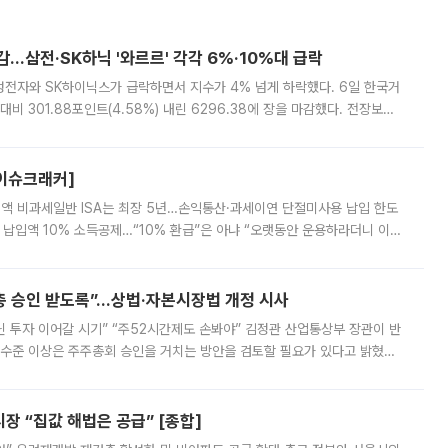
감…삼전·SK하닉 '와르르' 각각 6%·10%대 급락
삼성전자와 SK하이닉스가 급락하면서 지수가 4% 넘게 하락했다. 6일 한국거
비 301.88포인트(4.58%) 내린 6296.38에 장을 마감했다. 전장보다
스피는 장중 한때 6550.94까지 오르기도 했으나 6238.32까지 밀리기도 했
[이슈크래커]
 전액 비과세일반 ISA는 최장 5년…손익통산·과세이연 단절미사용 납입 한도
납입액 10% 소득공제…“10% 환급”은 아냐 “오랫동안 운용하라더니 이제
 ‘만능 절세 통장’으로 불리는 개인종합자산관리계좌(ISA)가 두 갈래로 개
주총 승인 받도록”…상법·자본시장법 개정 시사
닌 투자 이어갈 시기” “주52시간제도 손봐야” 김정관 산업통상부 장관이 반
 수준 이상은 주주총회 승인을 거치는 방안을 검토할 필요가 있다고 밝혔다.
배구조와 주주권 강화 논의가 이어지는 가운데, 핵심 연구인력에 대한
 “집값 해법은 공급” [종합]