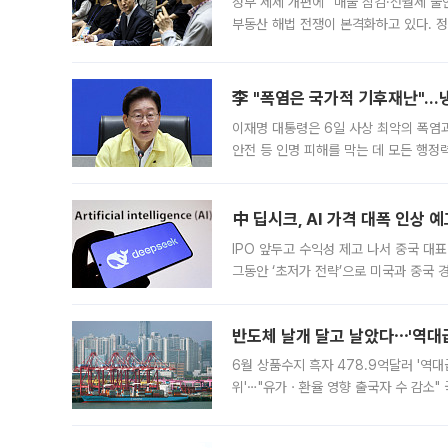
정부 세제 개편에 “매물 잠김·전월세 불
부동산 해법 전쟁이 본격화하고 있다. 
드를 꺼내자 서울시는 전·월세 부담만 
李 "폭염은 국가적 기후재난"…냉
이재명 대통령은 6일 사상 최악의 폭염
안전 등 인명 피해를 막는 데 모든 행
인프라 확충 계획을 내년도 예산안에 반
中 딥시크, AI 가격 대폭 인상 
IPO 앞두고 수익성 제고 나서 중국 대표
그동안 ‘초저가 전략’으로 미국과 중국
가된다. 블룸버그통신에 따르면 딥시크는
반도체 날개 달고 날았다⋯'역대급
6월 상품수지 흑자 478.9억달러 '역대
위'⋯"유가ㆍ환율 영향 출국자 수 감소" 
급 수출 호조가 매달 이어지면서 6월 
대 기