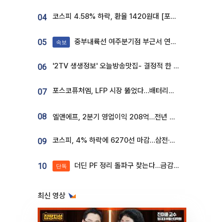
코스피 4.58% 하락, 환율 1420원대 [포토]
04
중부내륙선 여주분기점 부근서 연이은 추돌사고 발생
05
속보
'2TV 생생정보' 오늘방송맛집- 결정적 한 수, 3종 메밀면! 메밀 소바 맛집 '의○○○○'
06
포스코퓨처엠, LFP 시장 뚫었다…배터리사와 대규모 장기 공급 합의
07
08
엘앤에프, 2분기 영업이익 208억…전년 比 흑자전환
코스피, 4% 하락에 6270선 마감…삼전·SK하닉 '와르르' 각각 6%·10%대 급락
09
더딘 PF 정리 돌파구 찾는다…금감원, 1년 반 만에 매각설명회 재개
10
단독
최신 영상