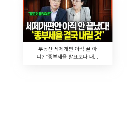
부동산 세제개편 아직 끝 아
냐? "종부세율 발표보다 내릴
것" 장기거주·양도세 전망 I 집
땅지성 I 김인만, 진미윤