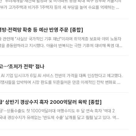
안” 우려재개발·재건축 활성화 및 비아파트 공급 확대 촉구 정부와 서울시의
정부가 고가주택과 비거주 1주택자 등의 세 부담을 높여 수요를 억제하는 카
키울 것이라며 세금이 아닌 공급이 근본적인 처방이라고 전면 반박했다.
방·전력망 확충 등 예산 반영 주문 [종합]
과 관련해 "사실상 국가적인 기후 재난"이라며 취약계층 보호와 야외 노동자
정력을 총동원하라고 지시했다. 아울러 반복되는 극한 기후에 대비해 폭염 대응
영하는 방안도 검토하라고 주문했다. 이 대통령은 이날 폭염·가뭄 대
예고⋯‘초저가 전략’ 접나
 AI 기업 딥시크가 6일 AI 서비스 전반의 가격을 대폭 인상한다고 예고했다.
 경쟁사들을 압박하며 시장 판도를 뒤흔들어온 만큼 이례적인 전략 변화로 평
 이날 공지를 통해 구체적인 인상 폭은 공개하지 않았지만 상당한 수
' 상반기 경상수지 흑자 2000억달러 육박 [종합]
급'⋯상품수출도 첫 1000억달러대 여행수지도 두 달 연속 흑자 '역대 2
국내 경상수지가 유례없는 '반도체 수출' 날개를 달고 훨훨 날고 있다. 역대
경상수지 뿐 아니라 상반기 경상수지 흑자도 2000억달러에 근접하며 사상 최