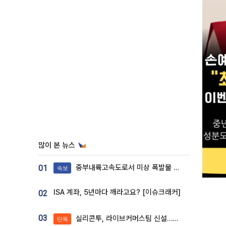
많이 본 뉴스
중부내륙고속도로서 미상 폭발물 발견
01
속보
ISA 계좌, 5년마다 깨라고요? [이슈크래커]
02
03
실리콘투, 라이브커머스팀 신설…K뷰티 ‘글로벌 판매망’ 확대[K뷰티 라방戰]
단독