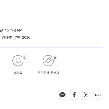
부
노트10 기록 넘어
경쟁력" [언팩 2026]
0
0
슬퍼요
추가취재 원해요