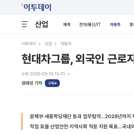
산업
재계
전자/통신/IT
자동차
중
이투데이
산업
자동차
현대차그룹, 외국인 근로자
수정 2026-05-19 15:01
권태성 기자
구독
문체부·세종학당재단 등과 업무협약…2028년까지 
작업 효율·산업안전·지역사회 적응 지원 목표…국내외