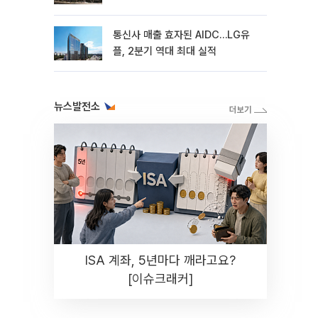
통신사 매출 효자된 AIDC…LG유
플, 2분기 역대 최대 실적
뉴스발전소
ISA 계좌, 5년마다 깨라고요?
[이슈크래커]