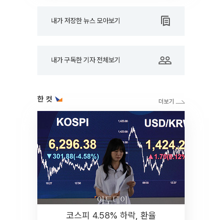
내가 저장한 뉴스 모아보기
내가 구독한 기자 전체보기
한 컷
코스피 4.58% 하락, 환율