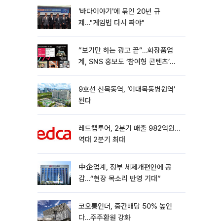
'바다이야기'에 묶인 20년 규
제…"게임법 다시 짜야"
“보기만 하는 광고 끝“…화장품업
계, SNS 홍보도 ‘참여형 콘텐츠’로
변모[K뷰티 라방戰]
9호선 신목동역, ‘이대목동병원역’
된다
레드캡투어, 2분기 매출 982억원…
역대 2분기 최대
中企업계, 정부 세제개편안에 공
감…“현장 목소리 반영 기대”
코오롱인더, 중간배당 50% 높인
다…주주환원 강화