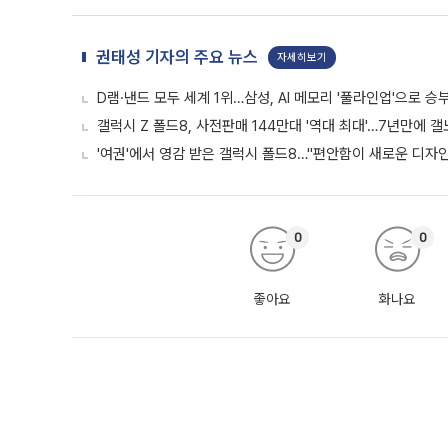
권태성 기자의 주요 뉴스
자세히보기
D램·낸드 모두 세계 1위…삼성, AI 메모리 '풀라인업'으로 승
갤럭시 Z 폴드8, 사전판매 144만대 '역대 최대'…7년만에 갤
'여권'에서 영감 받은 갤럭시 폴드8…"편안함이 새로운 디자인 
0
0
좋아요
화나요