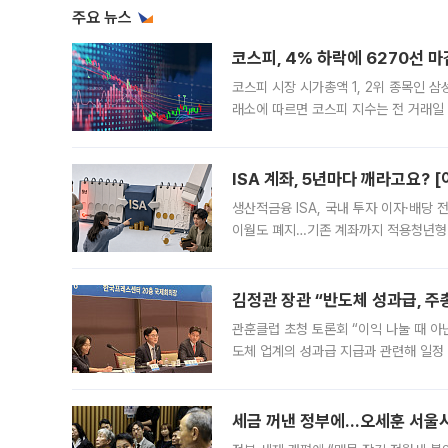
주요 뉴스
코스피, 4% 하락에 6270선 마
코스피 시장 시가총액 1, 2위 종목인 
래소에 따르면 코스피 지수는 전 거래일 대
1.81% 내린 6478.75에 출발한 코
다. 이날 오전
ISA 계좌, 5년마다 깨라고요? 
생산적금융 ISA, 국내 투자 이자·배당
이월도 폐지…기존 계좌까지 적용청년형 
는 5년마다 계좌를 해지하라는 건가요?”
편을
김정관 장관 “반도체 성과급, 
관훈클럽 초청 토론회 “이익 나눌 때 아
도체 업계의 성과급 지급과 관련해 일정
최근 상법·자본시장법 개정으로 기업 지
세금 꺼낸 정부에…오세훈 서울시장