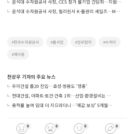
윤석대 수자원공사 사장, CES 참가 물기업 간담회…지원방안 논의
윤석대 수자원공사 사장, 필리핀서 K-물관리 세일즈…MOU 2건 체결
#한국수자원공사
#물사업
#업무협약
#수처리
#재이용
천상우 기자의 주요 뉴스
우미건설 톱20 진입…효성·쌍용도 ‘껑충’
현대건설, 아파트·토건·건축 1위…산업·환경설비는 삼성E&A
용적률 높여 임대 더 지으라더니…‘제값 보상’ 5개월째 국회에 발목
0
0
0
0