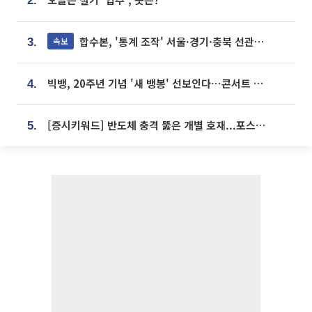
2.
합수본, '통계 조작' 서울·경기·충북 선관위 등 추가 압수수색
속보
3.
빅뱅, 20주년 기념 '새 뱅봉' 선보인다⋯콘서트 앞두고 팝업 개최
4.
[증시키워드] 반도체 충격 뚫은 개별 호재...포스코퓨처엠·에코프로·한화솔루션 '눈길'
5.