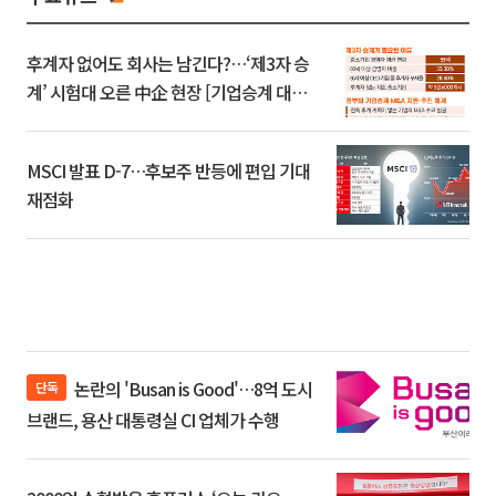
후계자 없어도 회사는 남긴다?…‘제3자 승
계’ 시험대 오른 中企 현장 [기업승계 대전
환]
MSCI 발표 D-7…후보주 반등에 편입 기대
재점화
논란의 'Busan is Good'…8억 도시
단독
브랜드, 용산 대통령실 CI 업체가 수행