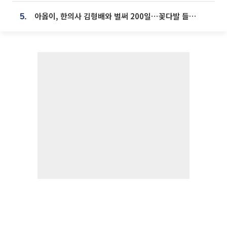
아옳이, 한의사 김형배와 벌써 200일⋯꽃다발 들고 "프러포즈 아냐"
5.