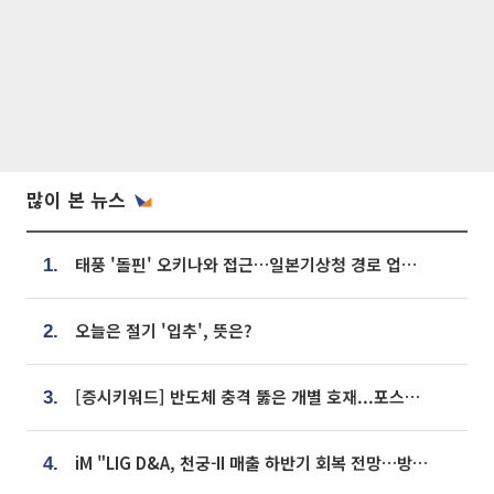
많이 본 뉴스
태풍 '돌핀' 오키나와 접근…일본기상청 경로 업데이트
1.
오늘은 절기 '입추', 뜻은?
2.
[증시키워드] 반도체 충격 뚫은 개별 호재...포스코퓨처엠·에코프로·한화솔루션 '눈길'
3.
iM "LIG D&A, 천궁-II 매출 하반기 회복 전망…방산 톱픽 유지"
4.