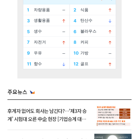
주요뉴스
후계자 없어도 회사는 남긴다?…‘제3자 승
계’ 시험대 오른 中企 현장 [기업승계 대전
환]