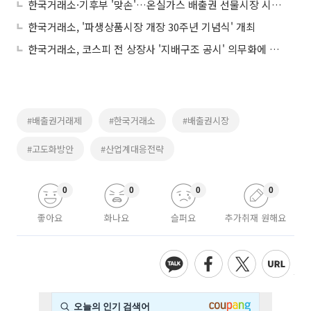
한국거래소·기후부 '맞손'…온실가스 배출권 선물시장 시스템 구축
한국거래소, '파생상품시장 개장 30주년 기념식' 개최
한국거래소, 코스피 전 상장사 '지배구조 공시' 의무화에 지역 릴레이 설명회 개최
#배출권거래제
#한국거래소
#배출권시장
#고도화방안
#산업계대응전략
0
0
0
0
좋아요
화나요
슬퍼요
추가취재 원해요