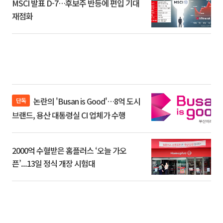
MSCI 발표 D-7…후보주 반등에 편입 기대
재점화
논란의 'Busan is Good'…8억 도시
단독
브랜드, 용산 대통령실 CI 업체가 수행
2000억 수혈받은 홈플러스 ‘오늘 가오
픈’...13일 정식 개장 시험대