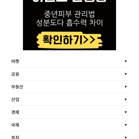
마켓
금융
부동산
산업
경제
국제
정치