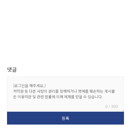
댓글
0 / 300