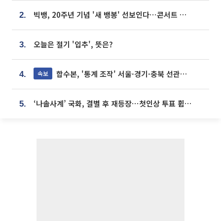
빅뱅, 20주년 기념 '새 뱅봉' 선보인다⋯콘서트 앞두고 팝업 개최
2.
오늘은 절기 '입추', 뜻은?
3.
합수본, '통계 조작' 서울·경기·충북 선관위 등 추가 압수수색
속보
4.
‘나솔사계’ 국화, 결별 후 재등장⋯첫인상 투표 휩쓸고 ‘인기녀’ 등극
5.