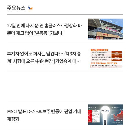
주요뉴스
22일 만에 다시 문 연 홈플러스…정상화 바
쁜데 재고 없어 ‘발동동’[가보니]
후계자 없어도 회사는 남긴다?…‘제3자 승
계’ 시험대 오른 中企 현장 [기업승계 대전
환]
MSCI 발표 D-7…후보주 반등에 편입 기대
재점화