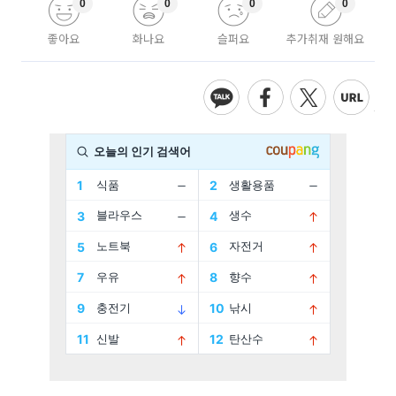
0
0
0
0
좋아요
화나요
슬퍼요
추가취재 원해요