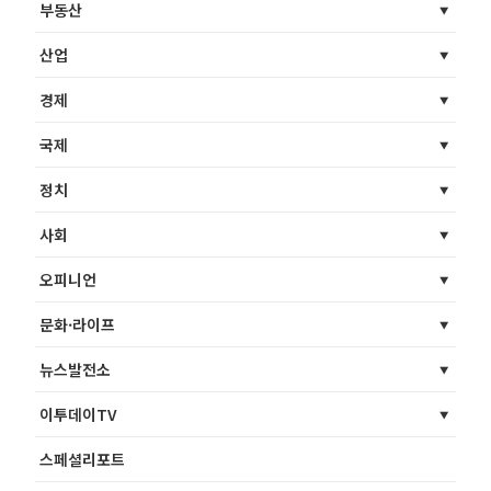
부동산
산업
경제
국제
정치
사회
오피니언
문화·라이프
뉴스발전소
이투데이TV
스페셜리포트