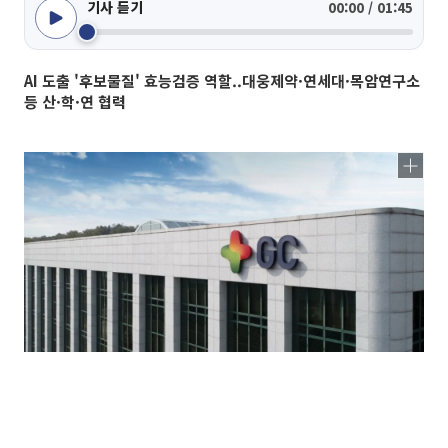
기사 듣기
00:00 / 01:45
AI 도출 '후보물질' 효능검증 역할..대웅제약·연세대·목암연구소
등 산·학·연 협력