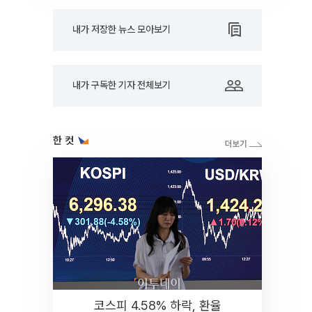
내가 저장한 뉴스 모아보기
내가 구독한 기자 전체보기
한 컷
코스피 4.58% 하락, 환율