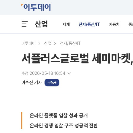
산업
재계
전자/통신/IT
자동차
중
이투데이
산업
전자/통신/IT
서플러스글로벌 세미마켓,
수정 2026-05-18 16:54
이수진 기자
구독
온라인 플랫폼 입찰 성과 공개
온라인 경쟁 입찰 구조 성공적 전환