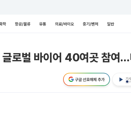
화학
항공/물류
유통
의료/바이오
중기/벤처
일반
 글로벌 바이어 40여곳 참여…
기사
구글 선호매체 추가