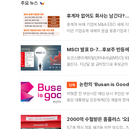
주요 뉴스
후계자 없어도 회사는 남긴다?…‘
후계자 부재 기업에 M&A·EBO 세제 
이던 기업승계 세제의 문을 동종기업과 
대신 M&A나 임직원 인수(EBO)를 통
늘
MSCI 발표 D-7…후보주 반등
모건스탠리캐피털인터내셔널(MSCI) 8
쏠린다. 지난달 말 급락장으로 후보군의
가능성과 지수 추종 자금 유입 기대가 
논란의 'Busan is Go
단독
박형준 전 부산시장 재임 당시 추진된 부산
용산 대통령실 상징체계(CI) 개발에 참
도시브랜드 사업이 공개 이후 시민 공감
2000억 수혈받은 홈플러스 ‘오늘
67개 핵심 점포 재가동 위한 빌드업..