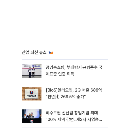
산업 최신 뉴스
공영홈쇼핑, 부패방지·규범준수 국
제표준 인증 획득
[BioS]알테오젠, 2Q 매출 688억
"전년比 269.5% 증가"
비수도권 신산업 창업기업 최대
100% 세액 감면...제3자 사업승계
특례 도입