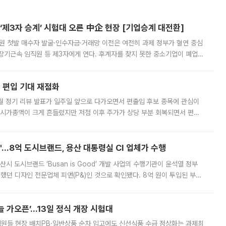
제3자 승계’ 시험대 오른 中企 현장 [기업승계 대전환]
지원 첫발 매수자 발굴·인수자금·거래망 이전은 여전히 과제 정부가 혈연 중심
장기근속 임직원 등 제3자에게 연다. 후계자를 찾지 못한 중소기업이 폐업
해 기술과 일자리를 남기도록 하겠다는 취지다. 다만 세금 감면만으로 거래를
에 편입 기대 재점화
월 정기 리뷰 발표가 일주일 앞으로 다가오면서 편출입 후보 종목에 관심이
 시가총액이 크게 흔들렸지만 저점 이후 주가가 상당 부분 회복되면서 편입
다시 부각되고 있다. 7일 금융투자업계에 따르면 MSCI는 한국시간으로 오는
od'…8억 도시브랜드, 용산 대통령실 CI 업체가 수행
시 도시브랜드 ‘Busan is Good’ 개발 사업의 수행기관이 윤석열 정부
여했던 디자인 전문업체 피앤(P&)인 것으로 확인됐다. 8억 원이 투입된 부산
 부족과 디자인 정체성 논란에 휩싸였던 만큼, 사업 선정 과정과 결과물에
 가오픈’...13일 정식 개장 시험대
.직원들 현장 배치PB·일반상품 순차 입고에도 신선식품 수급 정상화는 과제최