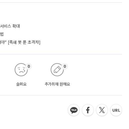
 서비스 확대
셈법
” [족쇄 못 푼 초격차]
0
0
슬퍼요
추가취재 원해요