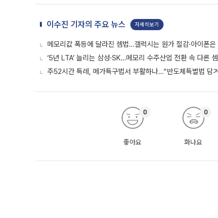
이수진 기자의 주요 뉴스
자세히보기
메모리값 폭등에 달라진 셈법…갤럭시는 원가 절감·아이폰은
‘5년 LTA’ 늘리는 삼성·SK…메모리 수주산업 전환 속 다른 
주52시간 특례, 메가특구법서 부활하나…“반도체특별법 담겨야
0
0
좋아요
화나요