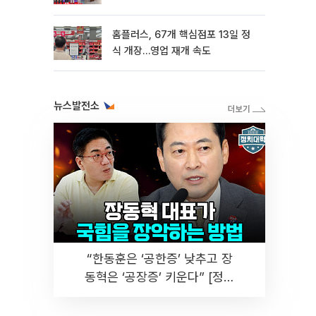
홈플러스, 67개 핵심점포 13일 정
식 개장…영업 재개 속도
뉴스발전소
“한동훈은 ‘공한증’ 낮추고 장
동혁은 ‘공장증’ 키운다” [정치
대학]