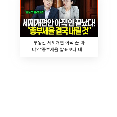
부동산 세제개편 아직 끝 아
냐? "종부세율 발표보다 내릴
것" 장기거주·양도세 전망 I 집
땅지성 I 김인만, 진미윤