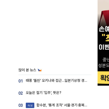
많이 본 뉴스
태풍 '돌핀' 오키나와 접근…일본기상청 경로 업데이트
01
오늘은 절기 '입추', 뜻은?
02
합수본, '통계 조작' 서울·경기·충북 선관위 등 추가 압수수색
03
속보