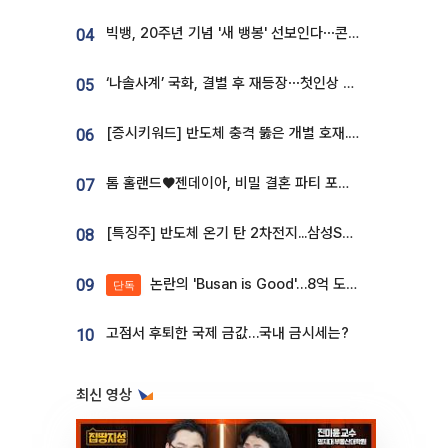
빅뱅, 20주년 기념 '새 뱅봉' 선보인다⋯콘서트 앞두고 팝업 개최
04
‘나솔사계’ 국화, 결별 후 재등장⋯첫인상 투표 휩쓸고 ‘인기녀’ 등극
05
[증시키워드] 반도체 충격 뚫은 개별 호재...포스코퓨처엠·에코프로·한화솔루션 '눈길'
06
톰 홀랜드♥젠데이아, 비밀 결혼 파티 포착⋯호텔 대관비만 9억
07
[특징주] 반도체 온기 탄 2차전지...삼성SDI, 장 초반 7% 넘게 껑충
08
논란의 'Busan is Good'…8억 도시브랜드, 용산 대통령실 CI 업체가 수행
09
단독
고점서 후퇴한 국제 금값…국내 금시세는?
10
최신 영상