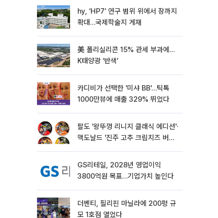
hy, ‘HP7’ 연구 범위 위에서 장까지
확대…국제학술지 게재
美 폴리실리콘 15% 관세 부과에…
K태양광 ‘반색’
카디비가 선택한 '미샤 BB'…틱톡
1000만뷰에 매출 329% 뛰었다
팔도 '왕뚜껑 리니지 클래식 에디션'·
맥도날드 '진주 고추 크림치즈 버거'
외[나왔다 신상]
GS리테일, 2028년 영업이익
3800억원 목표…기업가치 높인다
더벤티, 필리핀 마닐라에 200평 규
모 1호점 열었다