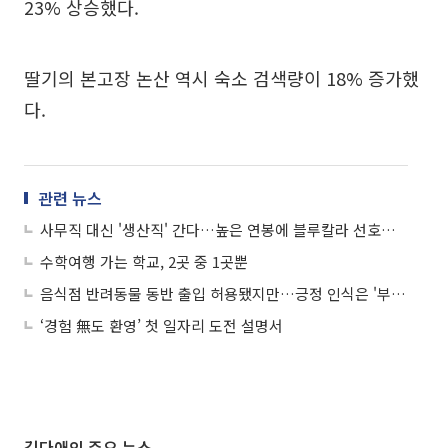
23% 상승했다.
딸기의 본고장 논산 역시 숙소 검색량이 18% 증가했
다.
관련 뉴스
사무직 대신 '생산직' 간다…높은 연봉에 블루칼라 선호도↑
수학여행 가는 학교, 2곳 중 1곳뿐
음식점 반려동물 동반 출입 허용됐지만…긍정 인식은 '부족'
‘경험 無도 환영’ 첫 일자리 도전 설명서
김다애의 주요 뉴스