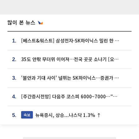
많이 본 뉴스
[베스트&워스트] 삼성전자·SK하이닉스 밀린 한 주…상상인증권은 85% 급등
1.
35도 안팎 무더위 이어져…전국 곳곳 소나기 [오늘 날씨]
2.
'불안과 기대 사이' 널뛰는 SK하이닉스…증권가 "HBM4·LTA 기반 펀터멘털 견고"
3.
[주간증시전망] 다음주 코스피 6000~7000⋯“外人 수급은 정책이 변수”
4.
뉴욕증시, 상승...나스닥 1.3% ↑
속보
5.