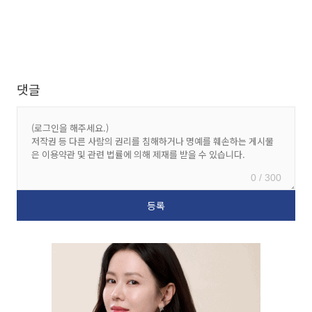
댓글
0 / 300