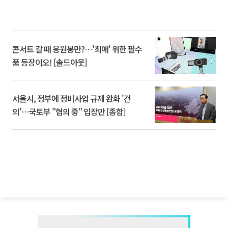
콘서트 갈 때 응원봉만?⋯'최애' 위한 필수
품 등장이오! [솔드아웃]
서울시, 정부에 정비사업 규제 완화 '건
의'⋯국토부 "협의 중" 입장만 [종합]