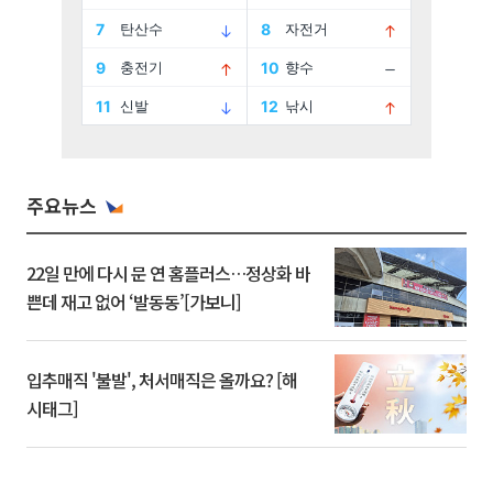
주요뉴스
22일 만에 다시 문 연 홈플러스…정상화 바
쁜데 재고 없어 ‘발동동’[가보니]
입추매직 '불발', 처서매직은 올까요? [해
시태그]