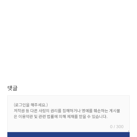
댓글
0 / 300