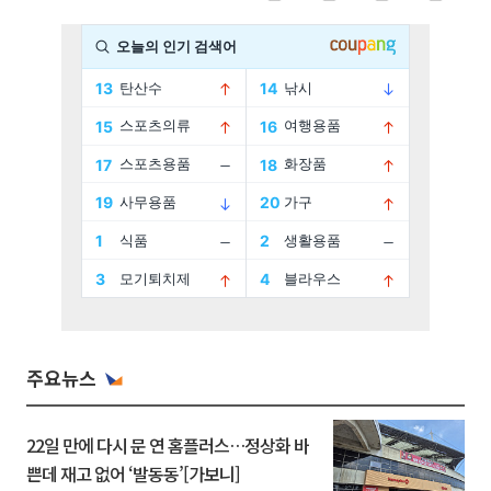
주요뉴스
22일 만에 다시 문 연 홈플러스…정상화 바
쁜데 재고 없어 ‘발동동’[가보니]