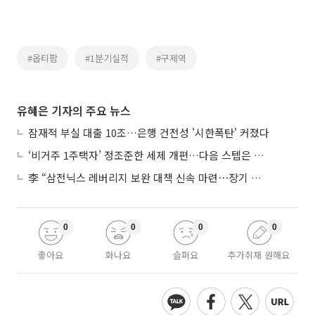
#옵티팜
#1분기실적
#구제역
유혜은 기자의 주요 뉴스
잠재적 부실 대출 10조…은행 건전성 '시한폭탄' 커졌다
‘비거주 1주택자’ 정조준한 세제 개편…다음 스텝은 금융 대책
李 “삼전닉스 레버리지 보완 대책 신속 마련⋯장기 채무 과감히 탕감”
0
0
0
0
좋아요
화나요
슬퍼요
추가취재 원해요