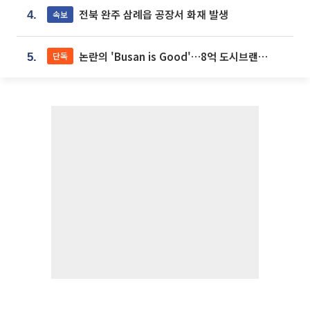
전북 완주 삼례읍 공장서 화재 발생
속보
4.
논란의 'Busan is Good'…8억 도시브랜드, 용산 대통령실 CI 업체가 수행
단독
5.