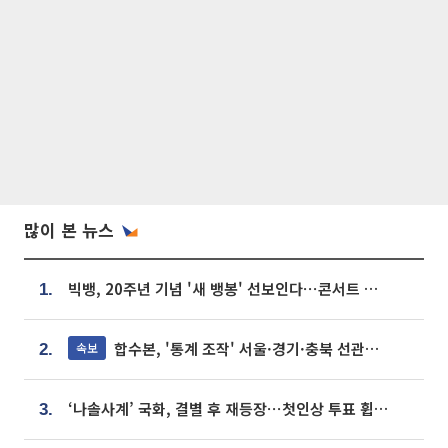
많이 본 뉴스
빅뱅, 20주년 기념 '새 뱅봉' 선보인다⋯콘서트 앞두고 팝업 개최
1.
합수본, '통계 조작' 서울·경기·충북 선관위 등 추가 압수수색
속보
2.
‘나솔사계’ 국화, 결별 후 재등장⋯첫인상 투표 휩쓸고 ‘인기녀’ 등극
3.