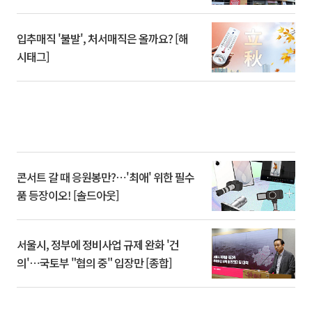
입추매직 '불발', 처서매직은 올까요? [해
시태그]
콘서트 갈 때 응원봉만?⋯'최애' 위한 필수
품 등장이오! [솔드아웃]
서울시, 정부에 정비사업 규제 완화 '건
의'⋯국토부 "협의 중" 입장만 [종합]