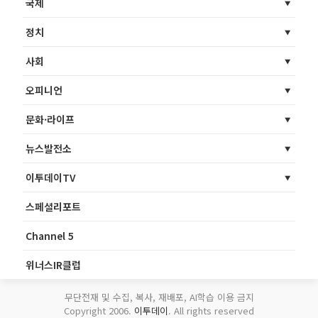
국제
정치
사회
오피니언
문화·라이프
뉴스발전소
이투데이TV
스페셜리포트
Channel 5
위너스IR클럽
무단전재 및 수집, 복사, 재배포, AI학습 이용 금지
Copyright 2006.
이투데이
. All rights reserved