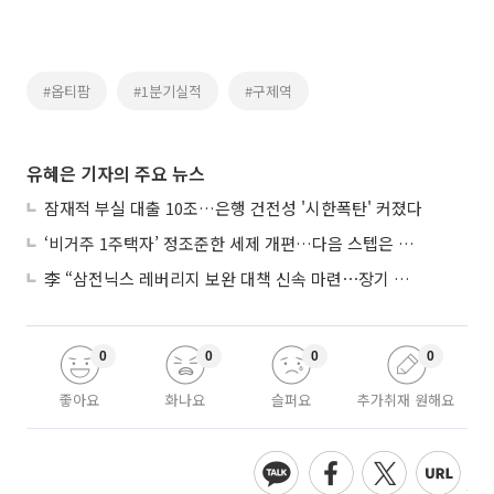
#옵티팜
#1분기실적
#구제역
유혜은 기자의 주요 뉴스
잠재적 부실 대출 10조…은행 건전성 '시한폭탄' 커졌다
‘비거주 1주택자’ 정조준한 세제 개편…다음 스텝은 금융 대책
李 “삼전닉스 레버리지 보완 대책 신속 마련⋯장기 채무 과감히 탕감”
0
0
0
0
좋아요
화나요
슬퍼요
추가취재 원해요