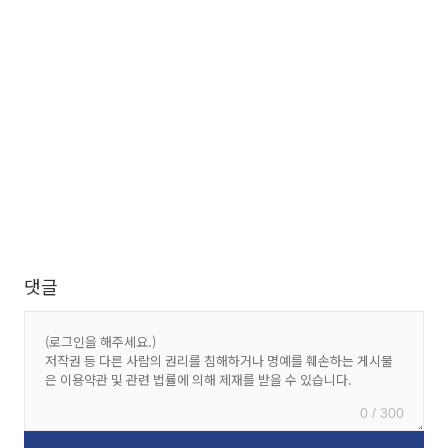
댓글
0 / 300