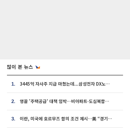
많이 본 뉴스
3445억 자사주 지급 마쳤는데...삼성전자 DX노조, 뒤늦은 '떼쓰기 집회'
1.
영끌 '주택공급' 대책 임박⋯비아파트·도심복합까지 총동원
2.
이란, 미국에 호르무즈 합의 조건 제시…美 “경기 아직 안 끝나” [종합]
3.