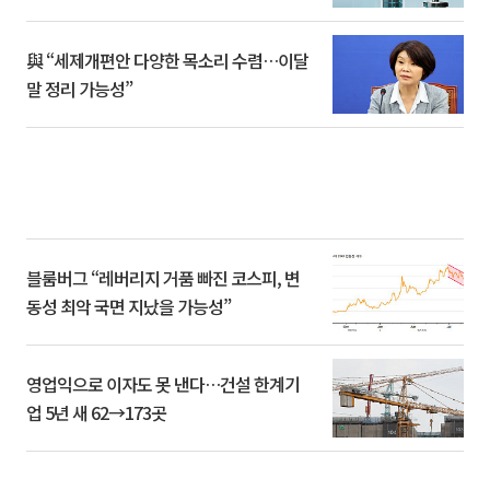
與 “세제개편안 다양한 목소리 수렴…이달
말 정리 가능성”
블룸버그 “레버리지 거품 빠진 코스피, 변
동성 최악 국면 지났을 가능성”
영업익으로 이자도 못 낸다…건설 한계기
업 5년 새 62→173곳