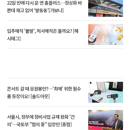
22일 만에 다시 문 연 홈플러스…정상화 바
쁜데 재고 없어 ‘발동동’[가보니]
입추매직 '불발', 처서매직은 올까요? [해
시태그]
콘서트 갈 때 응원봉만?⋯'최애' 위한 필수
품 등장이오! [솔드아웃]
서울시, 정부에 정비사업 규제 완화 '건
의'⋯국토부 "협의 중" 입장만 [종합]