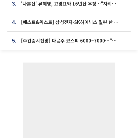
'나혼산' 류혜영, 고경표와 16년산 우정…"자취방서 부모님과 마주쳐"
3.
[베스트&워스트] 삼성전자·SK하이닉스 밀린 한 주…상상인증권은 85% 급등
4.
[주간증시전망] 다음주 코스피 6000~7000⋯“外人 수급은 정책이 변수”
5.