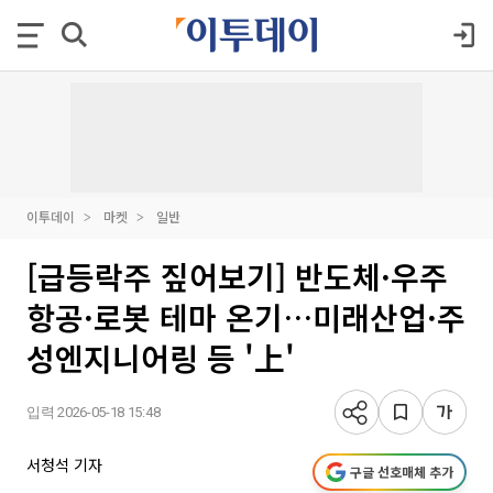
이투데이
마켓
일반
[급등락주 짚어보기] 반도체·우주
항공·로봇 테마 온기…미래산업·주
성엔지니어링 등 '上'
입력 2026-05-18 15:48
서청석 기자
구글 선호매체 추가