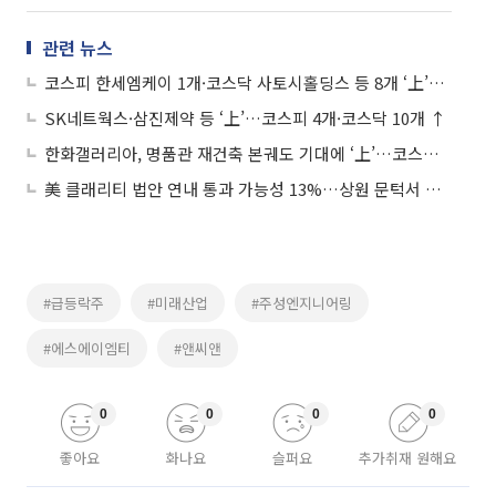
관련 뉴스
코스피 한세엠케이 1개·코스닥 사토시홀딩스 등 8개 ‘上’…전날 ‘따따블’ 폴레드는 ↓
SK네트웍스·삼진제약 등 ‘上’…코스피 4개·코스닥 10개 ↑
한화갤러리아, 명품관 재건축 본궤도 기대에 ‘上’…코스피 11개·코스닥 17개 상한가
美 클래리티 법안 연내 통과 가능성 13%…상원 문턱서 제동
#급등락주
#미래산업
#주성엔지니어링
#에스에이엠티
#앤씨앤
0
0
0
0
좋아요
화나요
슬퍼요
추가취재 원해요