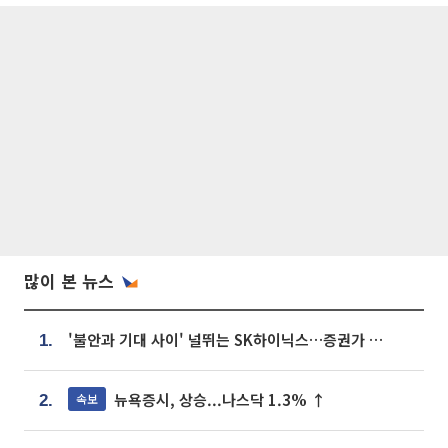
많이 본 뉴스
'불안과 기대 사이' 널뛰는 SK하이닉스…증권가 "HBM4·LTA 기반 펀터멘털 견고"
1.
뉴욕증시, 상승...나스닥 1.3% ↑
속보
2.