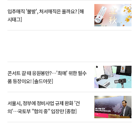
입추매직 '불발', 처서매직은 올까요? [해
시태그]
콘서트 갈 때 응원봉만?⋯'최애' 위한 필수
품 등장이오! [솔드아웃]
서울시, 정부에 정비사업 규제 완화 '건
의'⋯국토부 "협의 중" 입장만 [종합]