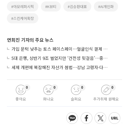
#아모레퍼시픽
#K뷰티
#김승환대표
#AI개인화
#스킨케어확장
연희진 기자의 주요 뉴스
가입 문턱 낮추는 토스 페이스페이⋯얼굴인식 결제 확산 속도낸다
5대 은행, 상반기 9조 벌었지만 ‘건전성 뒷걸음’⋯중기대출 문턱 높아지나
세제 개편에 복잡해진 자산가 셈법⋯강남 고령자·다주택자 ‘자산재편 고심’
0
0
0
0
좋아요
화나요
슬퍼요
추가취재 원해요