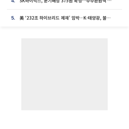
SK하이닉스, 분기배당 375원 확정…주주환원책 9월로 앞당겨 발표
4.
美 ‘232조 하이브리드 제재’ 임박…K-태양광, 불확실성 털고 날개 다나
5.