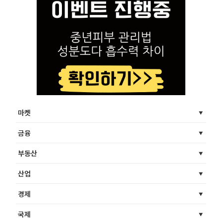
마켓
금융
부동산
산업
경제
국제