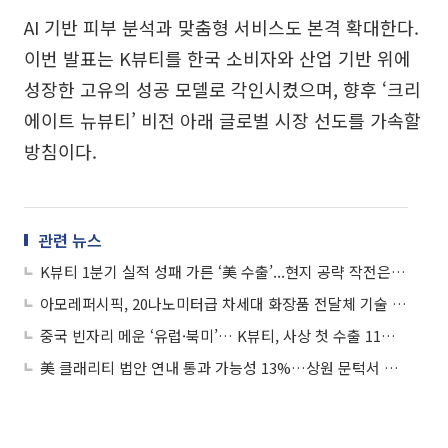
AI 기반 피부 분석과 맞춤형 서비스도 본격 확대한다.
이번 발표는 K뷰티를 한국 소비자와 산업 기반 위에
성장한 고유의 성공 모델로 각인시켰으며, 향후 ‘크리
에이트 뉴뷰티’ 비전 아래 글로벌 시장 선도를 가속할
방침이다.
관련 뉴스
K뷰티 1분기 실적 성패 가른 ‘美 수출’...현지 공략 작전은 ‘3사 3색’
아모레퍼시픽, 20나노미터급 차세대 화장품 전달체 기술 개발
중국 빈자리 메운 ‘유럽·북미’… K뷰티, 사상 첫 수출 11억달러 고지 밟았다
美 클래리티 법안 연내 통과 가능성 13%…상원 문턱서 제동