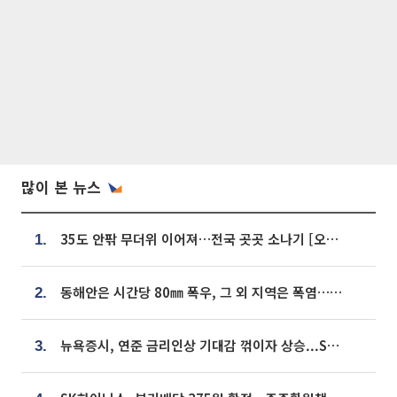
많이 본 뉴스
35도 안팎 무더위 이어져…전국 곳곳 소나기 [오늘 날씨]
1.
동해안은 시간당 80㎜ 폭우, 그 외 지역은 폭염…‘극과 극 날씨’
2.
뉴욕증시, 연준 금리인상 기대감 꺾이자 상승...S&P500 사상 최고치 [종합]
3.