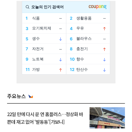
주요뉴스
22일 만에 다시 문 연 홈플러스…정상화 바
쁜데 재고 없어 ‘발동동’[가보니]