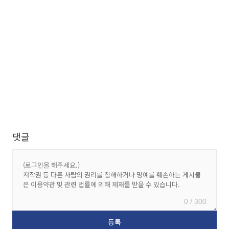
댓글
0 / 300