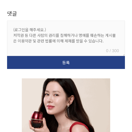
댓글
0 / 300