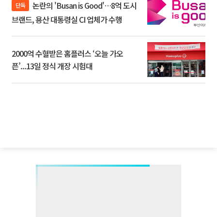
논란의 'Busan is Good'…8억 도시
단독
브랜드, 용산 대통령실 CI 업체가 수행
2000억 수혈받은 홈플러스 ‘오늘 가오
픈’...13일 정식 개장 시험대