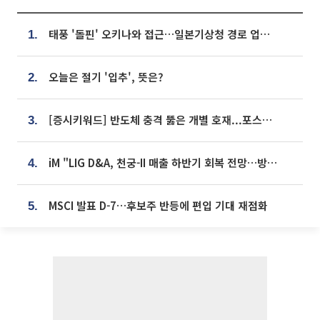
태풍 '돌핀' 오키나와 접근…일본기상청 경로 업데이트
1.
오늘은 절기 '입추', 뜻은?
2.
[증시키워드] 반도체 충격 뚫은 개별 호재...포스코퓨처엠·에코프로·한화솔루션 '눈길'
3.
iM "LIG D&A, 천궁-II 매출 하반기 회복 전망…방산 톱픽 유지"
4.
MSCI 발표 D-7…후보주 반등에 편입 기대 재점화
5.