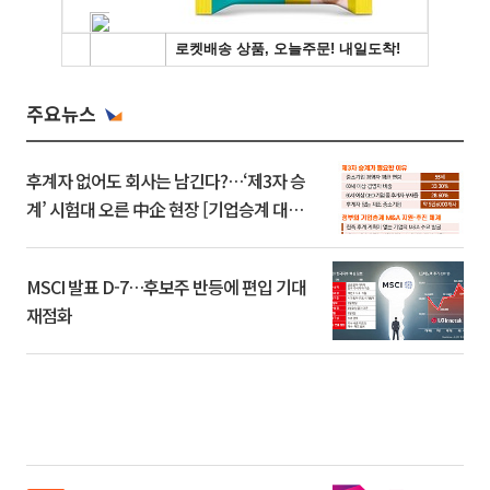
주요뉴스
후계자 없어도 회사는 남긴다?…‘제3자 승
계’ 시험대 오른 中企 현장 [기업승계 대전
환]
MSCI 발표 D-7…후보주 반등에 편입 기대
재점화