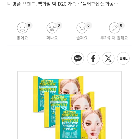
명품 브랜드, 백화점 밖 D2C 가속…‘플래그십·문화공간’ 전략 눈길
0
0
0
0
좋아요
화나요
슬퍼요
추가취재 원해요