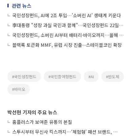
관련 뉴스
국민성장펀드, AI에 2조 투입…'소버린 AI' 생태계 키운다
李대통령 "성장 과실 국민과 함께"…국민성장펀드 22일부터 판매
국민성장펀드, 소버린 AI부터 배터리·바이오까지…올해 8.4조 풀었다
블랙록 토큰화 MMF, 유럽 시장 진출∙∙∙스테이블코인 확장
#국민성장펀드
#국민참여형펀드
#AI
#반도체
#바이오
박선현 기자의 주요 뉴스
홈플러스가 보여준 유통의 본질
스투시부터 무신사 킥스까지…‘체험형’ 패션 브랜드, 잇단 제주행