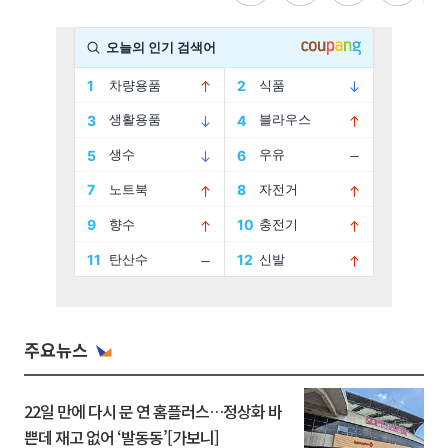
주요뉴스
22일 만에 다시 문 연 홈플러스…정상화 바
쁜데 재고 없어 ‘발동동’[가보니]