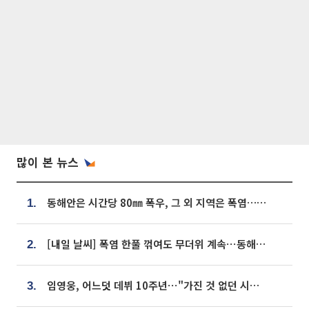
많이 본 뉴스
동해안은 시간당 80㎜ 폭우, 그 외 지역은 폭염…‘극과 극 날씨’
1.
[내일 날씨] 폭염 한풀 꺾여도 무더위 계속⋯동해안 이틀 연속 비
2.
임영웅, 어느덧 데뷔 10주년⋯"가진 것 없던 시절, 내 앞엔 20명의 팬뿐"
3.