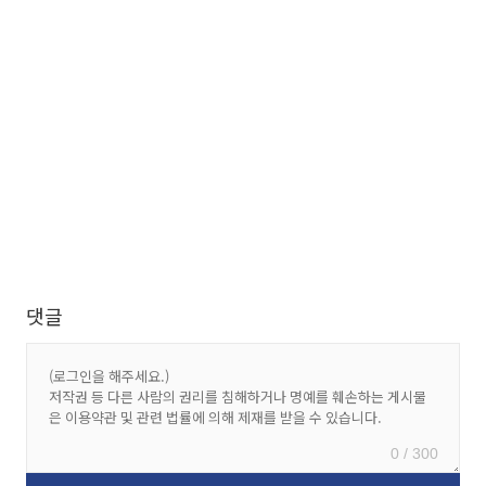
댓글
0 / 300