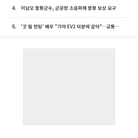
이남오 함평군수, 군공항 소음피해 함평 보상 요구
4.
'굿 윌 헌팅' 배우 "기아 EV2 덕분에 살아"…교통사고 후 안전성 극찬
5.