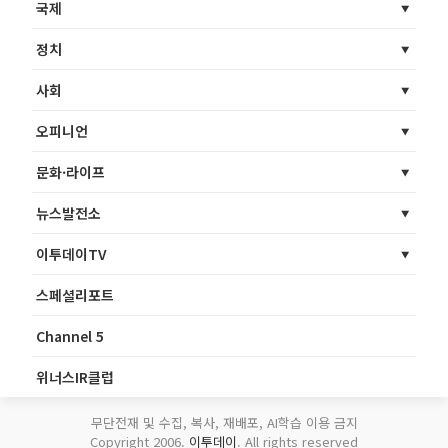
국제
정치
사회
오피니언
문화·라이프
뉴스발전소
이투데이TV
스페셜리포트
Channel 5
위너스IR클럽
무단전재 및 수집, 복사, 재배포, AI학습 이용 금지
Copyright 2006.
이투데이
. All rights reserved