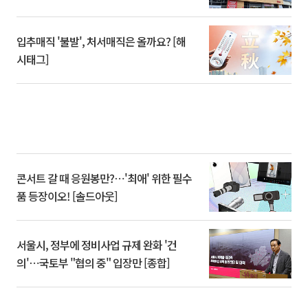
입추매직 '불발', 처서매직은 올까요? [해
시태그]
콘서트 갈 때 응원봉만?⋯'최애' 위한 필수
품 등장이오! [솔드아웃]
서울시, 정부에 정비사업 규제 완화 '건
의'⋯국토부 "협의 중" 입장만 [종합]