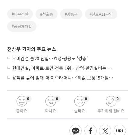
#대우건설
#천호동
#강동구
#천호A11구역
#공공재개발
천상우 기자의 주요 뉴스
우미건설 톱20 진입…효성·쌍용도 ‘껑충’
현대건설, 아파트·토건·건축 1위…산업·환경설비는 삼성E&A
용적률 높여 임대 더 지으라더니…‘제값 보상’ 5개월째 국회에 발목
0
0
0
0
좋아요
화나요
슬퍼요
추가취재 원해요