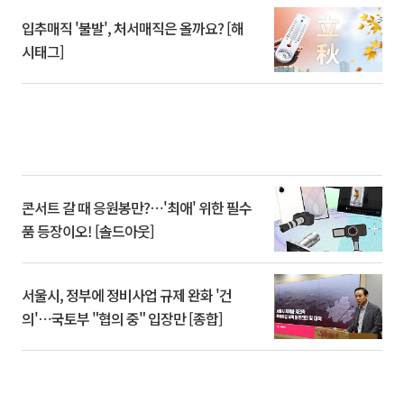
입추매직 '불발', 처서매직은 올까요? [해
시태그]
콘서트 갈 때 응원봉만?⋯'최애' 위한 필수
품 등장이오! [솔드아웃]
서울시, 정부에 정비사업 규제 완화 '건
의'⋯국토부 "협의 중" 입장만 [종합]