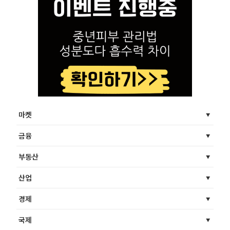
마켓
금융
부동산
산업
경제
국제