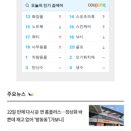
주요뉴스
22일 만에 다시 문 연 홈플러스…정상화 바
쁜데 재고 없어 ‘발동동’[가보니]