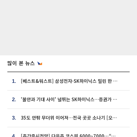
많이 본 뉴스
[베스트&워스트] 삼성전자·SK하이닉스 밀린 한 주…상상인증권은 85% 급등
1.
'불안과 기대 사이' 널뛰는 SK하이닉스…증권가 "HBM4·LTA 기반 펀터멘털 견고"
2.
35도 안팎 무더위 이어져…전국 곳곳 소나기 [오늘 날씨]
3.
[주간증시전망] 다음주 코스피 6000~7000⋯“外人 수급은 정책이 변수”
4.