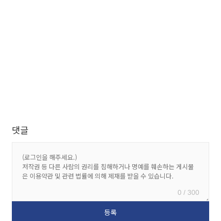
댓글
0 / 300