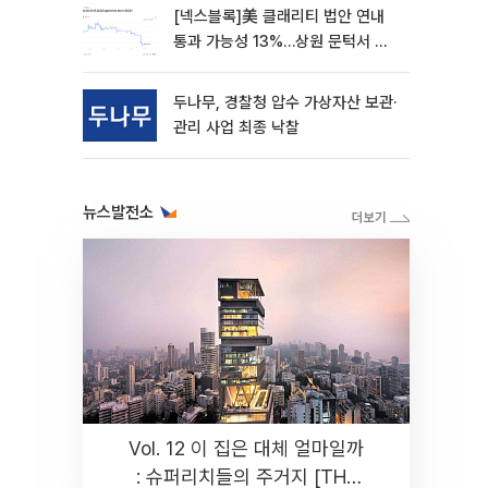
[넥스블록]美 클래리티 법안 연내
통과 가능성 13%…상원 문턱서 제
동
두나무, 경찰청 압수 가상자산 보관·
관리 사업 최종 낙찰
뉴스발전소
Vol. 12 이 집은 대체 얼마일까
: 슈퍼리치들의 주거지 [THE