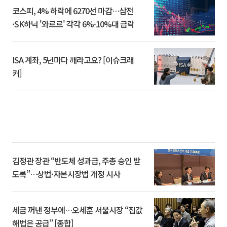
코스피, 4% 하락에 6270선 마감…삼전
·SK하닉 '와르르' 각각 6%·10%대 급락
ISA 계좌, 5년마다 깨라고요? [이슈크래
커]
김정관 장관 “반도체 성과급, 주총 승인 받
도록”…상법·자본시장법 개정 시사
세금 꺼낸 정부에…오세훈 서울시장 “집값
해법은 공급” [종합]