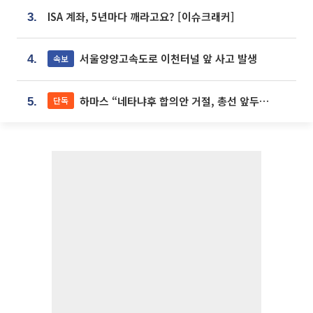
ISA 계좌, 5년마다 깨라고요? [이슈크래커]
3.
서울양양고속도로 이천터널 앞 사고 발생
속보
4.
하마스 “네타냐후 합의안 거절, 총선 앞두고 시간 끌기”
단독
5.