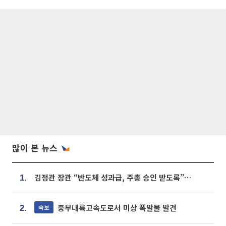
많이 본 뉴스
김정관 장관 “반도체 성과급, 주총 승인 받도록”…상법·자본시장법 개정 시사
1.
중부내륙고속도로서 미상 폭발물 발견
속보
2.