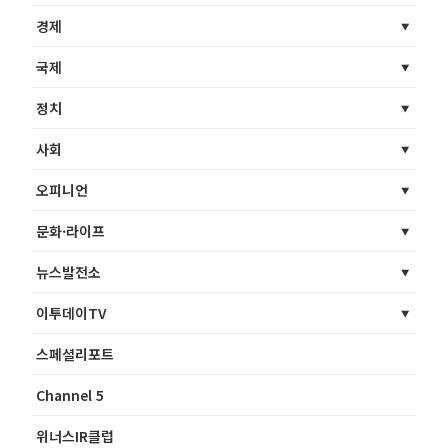
경제
국제
정치
사회
오피니언
문화·라이프
뉴스발전소
이투데이TV
스페셜리포트
Channel 5
위너스IR클럽