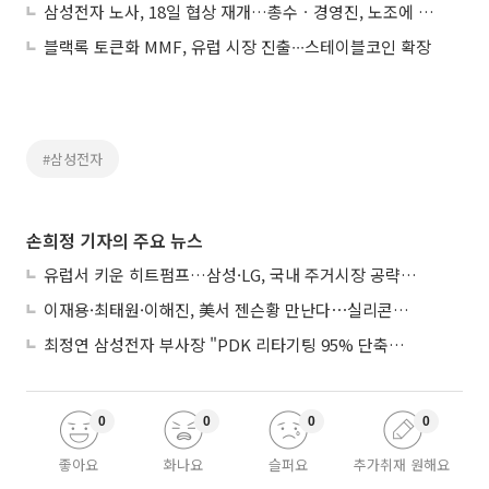
삼성전자 노사, 18일 협상 재개…총수ㆍ경영진, 노조에 잇단 대화 손짓
블랙록 토큰화 MMF, 유럽 시장 진출∙∙∙스테이블코인 확장
#삼성전자
손희정 기자의 주요 뉴스
유럽서 키운 히트펌프…삼성·LG, 국내 주거시장 공략 ‘속도’
이재용·최태원·이해진, 美서 젠슨황 만난다⋯실리콘밸리 집결하는 AI리더
최정연 삼성전자 부사장 "PDK 리타기팅 95% 단축…에이전트 AI 시범 활용"
0
0
0
0
좋아요
화나요
슬퍼요
추가취재 원해요