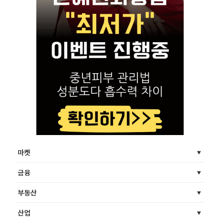
마켓
금융
부동산
산업