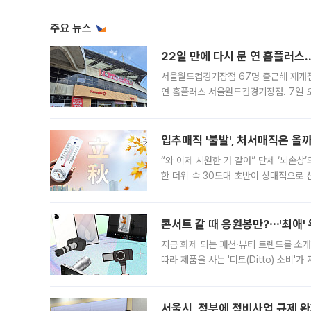
주요 뉴스
22일 만에 다시 문 연 홈플러스
서울월드컵경기장점 67명 출근해 재개점 
연 홈플러스 서울월드컵경기장점. 7일 
우유, 과일 같은 신선식품이 차근차근 자
입추매직 '불발', 처서매직은 올
“와 이제 시원한 거 같아” 단체 ‘뇌손상
한 더위 속 30도대 초반이 상대적으로
지역에 있었습니다. 7월 말에는 서풍과
콘서트 갈 때 응원봉만?⋯'최애'
지금 화제 되는 패션·뷰티 트렌드를 소개
따라 제품을 사는 '디토(Ditto) 소비
어디일까요? 아이돌 콘서트 시작을 기다
서울시, 정부에 정비사업 규제 완화