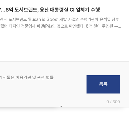
od'…8억 도시브랜드, 용산 대통령실 CI 업체가 수행
시 도시브랜드 ‘Busan is Good’ 개발 사업의 수행기관이 윤석열 정부
여했던 디자인 전문업체 피앤(P&)인 것으로 확인됐다. 8억 원이 투입된 부산
 부족과 디자인 정체성 논란에 휩싸였던 만큼, 사업 선정 과정과 결과물에
0 / 300