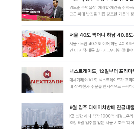
명노준 주택실장, 재개발·재건축 주택공
공급 확대 방침을 거듭 강조한 가운데 정
면 반박하고 나섰다. 명노준 서울시 주택
서울 40도 찍더니 하남 40.8도
서울ㆍ노원 40.2도 이어 하남 40.8도
안 비 시작·내륙 소나기…무더위·열대야 
에서도 40도를 웃도는 기온이 관측됐다
의 극심한
넥스트레이드, 12일부터 프리마
대체거래소(ATS) 넥스트레이드가 프리
내 상·하한가 주문을 한시적으로 금지하
가 체결 사례와 관련해 설명자료를 내고
9월 입주 디에이치방배 잔금대출
KB·신한·하나 각각 1000억 배정…우
조정 9월 입주를 앞둔 서울 서초구 ‘디
은행과 NH농협은행도 대출 취급을 검토