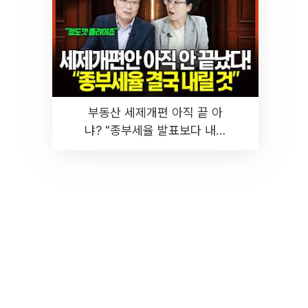
부동산 세제개편 아직 끝 아
냐? "종부세율 발표보다 내릴
것" 장기거주·양도세 전망 I 집
땅지성 I 김인만, 진미윤