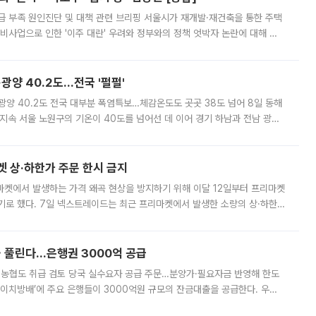
급 부족 원인진단 및 대책 관련 브리핑 서울시가 재개발·재건축을 통한 주택
비사업으로 인한 '이주 대란' 우려와 정부와의 정책 엇박자 논란에 대해 정
실장은 2031년까지 31만 가구 착공 목표에 차질이 없다는 입장이나,
·광양 40.2도…전국 '펄펄'
·광양 40.2도 전국 대부분 폭염특보…체감온도도 곳곳 38도 넘어 8일 동해
지속 서울 노원구의 기온이 40도를 넘어선 데 이어 경기 하남과 전남 광양
. 전국 대부분 지역에 폭염특보가 내려진 가운데 곳곳에서 39~40도 안팎
켓 상·하한가 주문 한시 금지
마켓에서 발생하는 가격 왜곡 현상을 방지하기 위해 이달 12일부터 프리마켓
기로 했다. 7일 넥스트레이드는 최근 프리마켓에서 발생한 소량의 상·하한
, 주문 오류로 인한 가격 급등락을 최소화하기 위한 비상 대응방안을 발표
 풀린다…은행권 3000억 공급
리·농협도 취급 검토 당국 실수요자 공급 주문…분양가·필요자금 반영해 한도
에이치방배’에 주요 은행들이 3000억원 규모의 잔금대출을 공급한다. 우리
하고 있어 향후 공급 규모가 늘어날 전망이다. 7일 금융권에 따르면 KB국