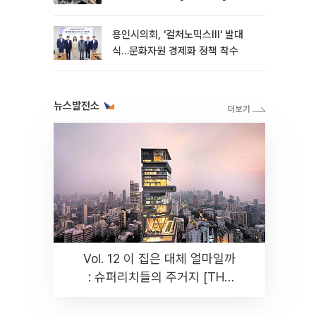
용인시의회, '컬처노믹스Ⅲ' 발대
식…문화자원 경제화 정책 착수
뉴스발전소
Vol. 12 이 집은 대체 얼마일까
: 슈퍼리치들의 주거지 [THE
RARE]