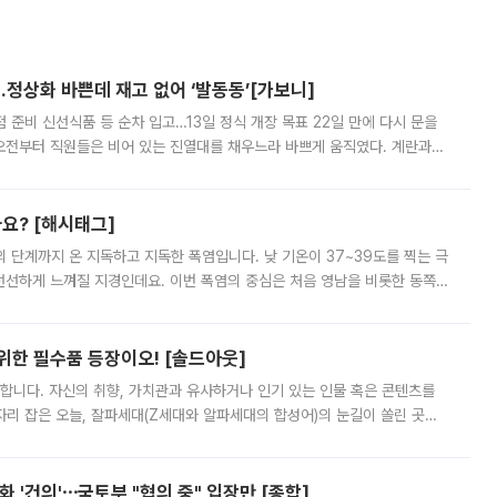
…정상화 바쁜데 재고 없어 ‘발동동’[가보니]
준비 신선식품 등 순차 입고…13일 정식 개장 목표 22일 만에 다시 문을
오전부터 직원들은 비어 있는 진열대를 채우느라 바쁘게 움직였다. 계란과
리를 잡기 시작했지만, 매장 곳곳엔 여전히 텅 빈 매대가 먼저 눈에 들어왔
까요? [해시태그]
’의 단계까지 온 지독하고 지독한 폭염입니다. 낮 기온이 37~39도를 찍는 극
 선선하게 느껴질 지경인데요. 이번 폭염의 중심은 처음 영남을 비롯한 동쪽
 북서풍이 산맥을 넘어 영남 쪽으로 내려오면서 뜨겁고 건조해졌는데요.
 위한 필수품 등장이오! [솔드아웃]
합니다. 자신의 취향, 가치관과 유사하거나 인기 있는 인물 혹은 콘텐츠를
'가 자리 잡은 오늘, 잘파세대(Z세대와 알파세대의 합성어)의 눈길이 쏠린 곳은
리는 공연장. 응원봉만큼이나 눈에 띄는 게 있습니다. 공연이 시작되기
 '건의'⋯국토부 "협의 중" 입장만 [종합]