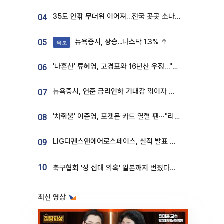
35도 안팎 무더위 이어져…전국 곳곳 소나기 [오늘 날씨]
04
뉴욕증시, 상승...나스닥 1.3% ↑
05
속보
'나혼산' 류혜영, 고경표와 16년산 우정…"자취방서 부모님과 마주쳐"
06
뉴욕증시, 연준 금리인하 기대감 꺾이자 상승...S&P500 사상 최고치 [종합]
07
'차쥐뿔' 이준영, 포켓몬 카드 열혈 팬⋯"리셀러 처단할 것"
08
LIG디펜스앤에어로스페이스, 실적 발표 후 급락→반등⋯증권가 “28년까지 튼튼”
09
10
축구협회 '성 접대 의혹' 일본까지 번졌다…日 심판 실명 공개
최신 영상