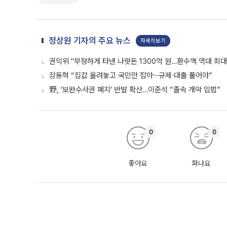
정상원 기자의 주요 뉴스
자세히보기
권익위 "부정하게 타낸 나랏돈 1300억 원…환수액 역대 최대
장동혁 “집값 올려놓고 국민만 잡아⋯규제·대출 풀어야”
野, ‘보완수사권 폐지’ 반발 확산…이준석 “졸속 개악 입법”
0
0
좋아요
화나요