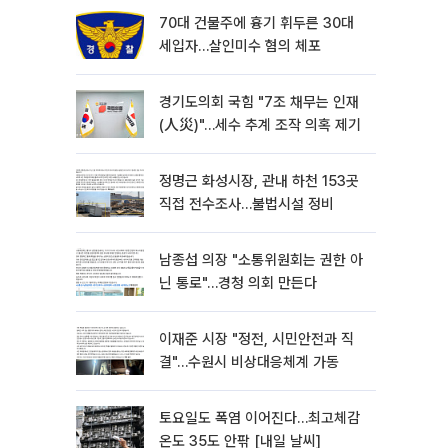
70대 건물주에 흉기 휘두른 30대
세입자…살인미수 혐의 체포
경기도의회 국힘 "7조 채무는 인재
(人災)"…세수 추계 조작 의혹 제기
정명근 화성시장, 관내 하천 153곳
직접 전수조사…불법시설 정비
남종섭 의장 "소통위원회는 권한 아
닌 통로"…경청 의회 만든다
이재준 시장 "정전, 시민안전과 직
결"…수원시 비상대응체계 가동
토요일도 폭염 이어진다…최고체감
온도 35도 안팎 [내일 날씨]