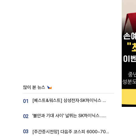
많이 본 뉴스
[베스트&워스트] 삼성전자·SK하이닉스 밀린 한 주…상상인증권은 85% 급등
01
'불안과 기대 사이' 널뛰는 SK하이닉스…증권가 "HBM4·LTA 기반 펀터멘털 견고"
02
03
[주간증시전망] 다음주 코스피 6000~7000⋯“外人 수급은 정책이 변수”