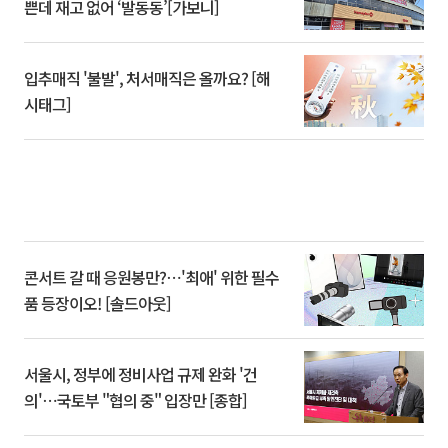
쁜데 재고 없어 ‘발동동’[가보니]
입추매직 '불발', 처서매직은 올까요? [해
시태그]
콘서트 갈 때 응원봉만?⋯'최애' 위한 필수
품 등장이오! [솔드아웃]
서울시, 정부에 정비사업 규제 완화 '건
의'⋯국토부 "협의 중" 입장만 [종합]