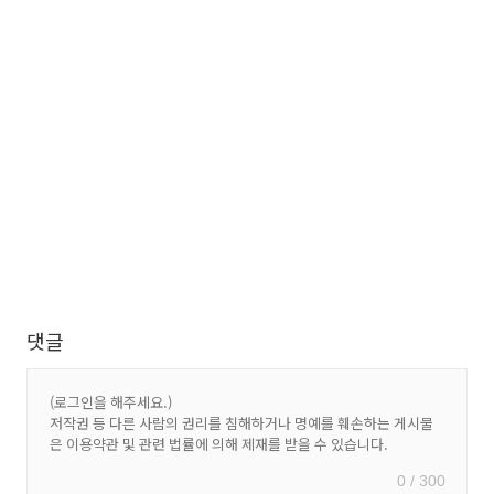
댓글
0 / 300