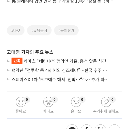
美 클래리티 법안 연내 통과 가능성 13%…상원 문턱서 제동
#마켓
#뉴욕증시
#국제유가
고대영 기자의 주요 뉴스
하마스 “네타냐후 합의안 거절, 총선 앞둔 시간 끌기”
단독
백악관 “전투함 등 4척 해외 건조해야”⋯한국 수주 기대
스페이스X 1차 '보호예수 해제' 임박⋯“주가 추가 하락 가능성”
0
0
0
0
좋아요
화나요
슬퍼요
추가취재 원해요