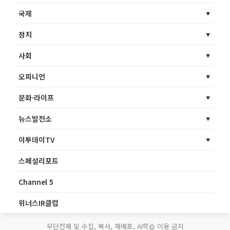
국제
정치
사회
오피니언
문화·라이프
뉴스발전소
이투데이TV
스페셜리포트
Channel 5
위너스IR클럽
무단전재 및 수집, 복사, 재배포, AI학습 이용 금지