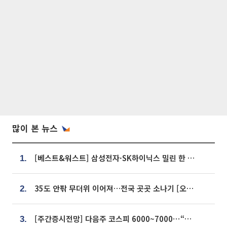
많이 본 뉴스
[베스트&워스트] 삼성전자·SK하이닉스 밀린 한 주…상상인증권은 85% 급등
1.
35도 안팎 무더위 이어져…전국 곳곳 소나기 [오늘 날씨]
2.
[주간증시전망] 다음주 코스피 6000~7000⋯“外人 수급은 정책이 변수”
3.