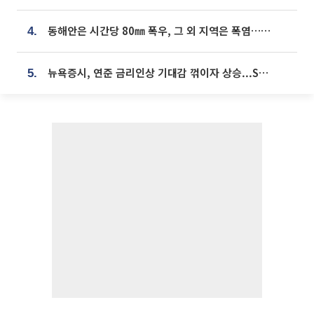
동해안은 시간당 80㎜ 폭우, 그 외 지역은 폭염…‘극과 극 날씨’
4.
뉴욕증시, 연준 금리인상 기대감 꺾이자 상승...S&P500 사상 최고치 [종합]
5.