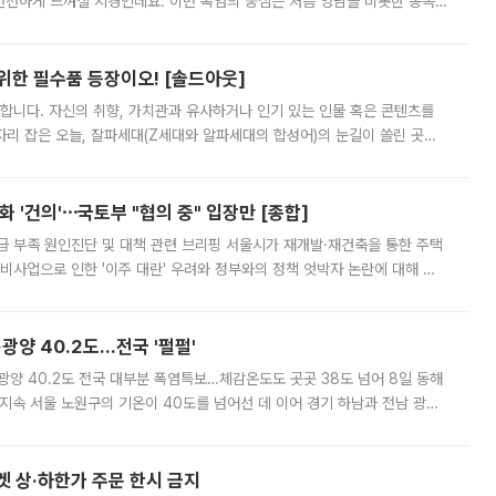
 선선하게 느껴질 지경인데요. 이번 폭염의 중심은 처음 영남을 비롯한 동쪽
 북서풍이 산맥을 넘어 영남 쪽으로 내려오면서 뜨겁고 건조해졌는데요.
 위한 필수품 등장이오! [솔드아웃]
합니다. 자신의 취향, 가치관과 유사하거나 인기 있는 인물 혹은 콘텐츠를
'가 자리 잡은 오늘, 잘파세대(Z세대와 알파세대의 합성어)의 눈길이 쏠린 곳은
리는 공연장. 응원봉만큼이나 눈에 띄는 게 있습니다. 공연이 시작되기
 '건의'⋯국토부 "협의 중" 입장만 [종합]
급 부족 원인진단 및 대책 관련 브리핑 서울시가 재개발·재건축을 통한 주택
비사업으로 인한 '이주 대란' 우려와 정부와의 정책 엇박자 논란에 대해 정
실장은 2031년까지 31만 가구 착공 목표에 차질이 없다는 입장이나,
·광양 40.2도…전국 '펄펄'
·광양 40.2도 전국 대부분 폭염특보…체감온도도 곳곳 38도 넘어 8일 동해
지속 서울 노원구의 기온이 40도를 넘어선 데 이어 경기 하남과 전남 광양
. 전국 대부분 지역에 폭염특보가 내려진 가운데 곳곳에서 39~40도 안팎
켓 상·하한가 주문 한시 금지