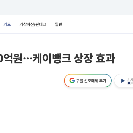
카드
가상자산/핀테크
일반
80억원⋯케이뱅크 상장 효과
기사
구글 선호매체 추가