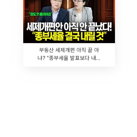
부동산 세제개편 아직 끝 아
냐? "종부세율 발표보다 내릴
것" 장기거주·양도세 전망 I 집
땅지성 I 김인만, 진미윤