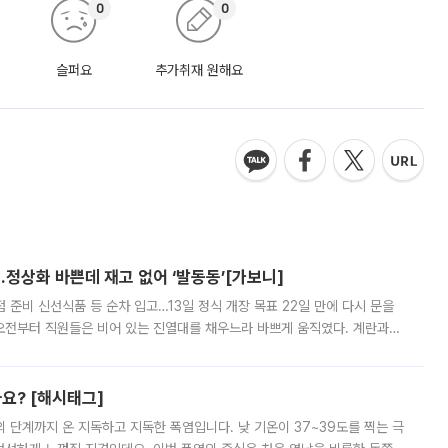
0
0
슬퍼요
추가취재 원해요
…정상화 바쁜데 재고 없어 ‘발동동’[가보니]
준비 신선식품 등 순차 입고…13일 정식 개장 목표 22일 만에 다시 문을
오전부터 직원들은 비어 있는 진열대를 채우느라 바쁘게 움직였다. 계란과
리를 잡기 시작했지만, 매장 곳곳엔 여전히 텅 빈 매대가 먼저 눈에 들어왔
까요? [해시태그]
’의 단계까지 온 지독하고 지독한 폭염입니다. 낮 기온이 37~39도를 찍는 극