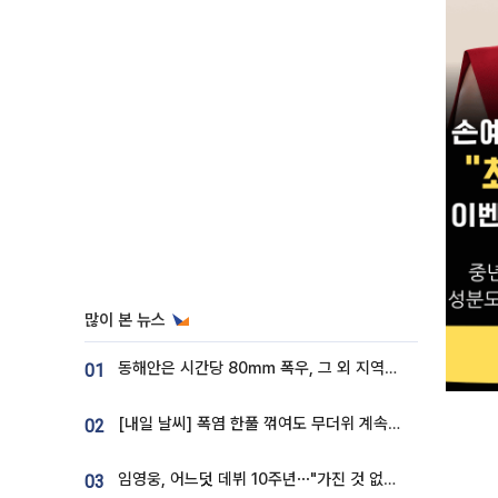
많이 본 뉴스
동해안은 시간당 80㎜ 폭우, 그 외 지역은 폭염…‘극과 극 날씨’
01
[내일 날씨] 폭염 한풀 꺾여도 무더위 계속⋯동해안 이틀 연속 비
02
임영웅, 어느덧 데뷔 10주년⋯"가진 것 없던 시절, 내 앞엔 20명의 팬뿐"
03