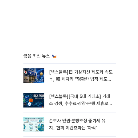
금융 최신 뉴스
[넥스블록]日 가상자산 제도화 속도
↑, 韓 제자리 “명확한 법적∙제도적
기반 마련 시급”
[넥스블록][국내 5대 거래소] 거래
소 경쟁, 수수료∙상장∙은행 제휴로
옮겨 붙었다
손보사 민원·분쟁조정 증가세 유
지…협회 이관효과는 ‘아직’