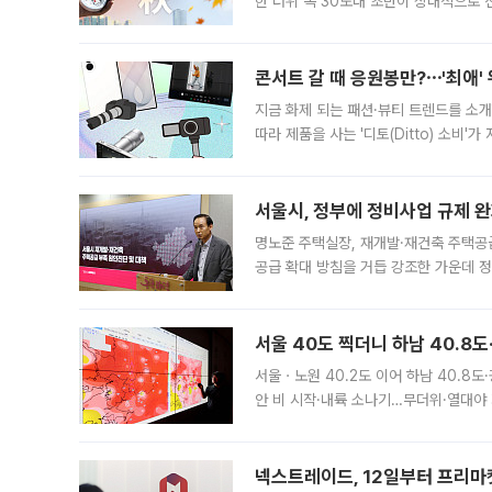
한 더위 속 30도대 초반이 상대적으로
지역에 있었습니다. 7월 말에는 서풍과
콘서트 갈 때 응원봉만?⋯'최애'
지금 화제 되는 패션·뷰티 트렌드를 소개
따라 제품을 사는 '디토(Ditto) 소비
어디일까요? 아이돌 콘서트 시작을 기다
서울시, 정부에 정비사업 규제 완화
명노준 주택실장, 재개발·재건축 주택공
공급 확대 방침을 거듭 강조한 가운데 정
면 반박하고 나섰다. 명노준 서울시 주택
서울 40도 찍더니 하남 40.8도
서울ㆍ노원 40.2도 이어 하남 40.8도
안 비 시작·내륙 소나기…무더위·열대야 
에서도 40도를 웃도는 기온이 관측됐다
의 극심한
넥스트레이드, 12일부터 프리마