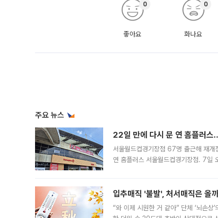
0
0
좋아요
화나요
주요 뉴스
22일 만에 다시 문 연 홈플러스
서울월드컵경기장점 67명 출근해 재개점 
연 홈플러스 서울월드컵경기장점. 7일 
우유, 과일 같은 신선식품이 차근차근 자
입추매직 '불발', 처서매직은 올
“와 이제 시원한 거 같아” 단체 ‘뇌손상