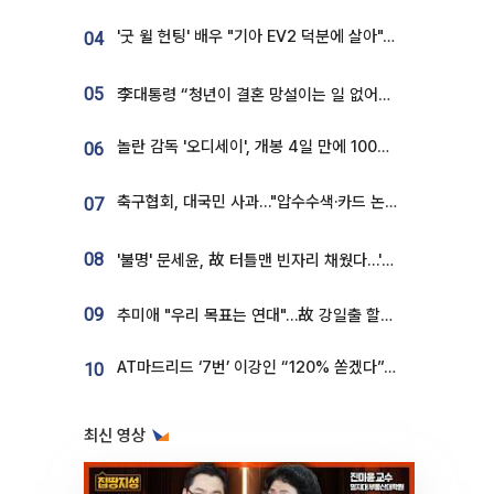
'굿 윌 헌팅' 배우 "기아 EV2 덕분에 살아"…교통사고 후 안전성 극찬
04
05
李대통령 “청년이 결혼 망설이는 일 없어야...제도상 불이익 조사”
놀란 감독 '오디세이', 개봉 4일 만에 100만 돌파⋯'왕사남' 보다 빠르다
06
축구협회, 대국민 사과…"압수수색·카드 논란 사죄, 강도 높은 쇄신"
07
08
'불명' 문세윤, 故 터틀맨 빈자리 채웠다…'거북이' 눈물의 최종 우승
09
추미애 "우리 목표는 연대"…故 강일출 할머니 흉상 제막
AT마드리드 ‘7번’ 이강인 “120% 쏟겠다”⋯시메오네 감독 “필요한 선수”
10
최신 영상