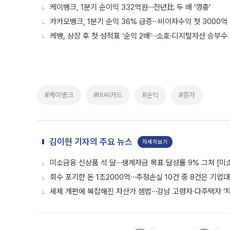
케이뱅크, 1분기 순이익 332억원⋯전년比 두 배 ‘껑충’
카카오뱅크, 1분기 순익 36% 급증⋯비이자수익 첫 3000억
케뱅, 상장 후 첫 성적표 ‘순익 2배’⋯소호·디지털자산 승부수 
#케이뱅크
#비씨카드
#순익
#증가
김이현 기자의 주요 뉴스
자세히보기
미소금융 신상품 석 달⋯생계자금 목표 달성률 9% 그쳐 [미
회수 포기한 돈 1조2000억⋯추정손실 10건 중 8건은 기업
세제 개편에 복잡해진 자산가 셈법⋯강남 고령자·다주택자 ‘