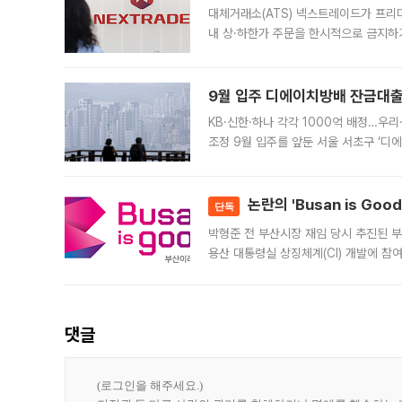
대체거래소(ATS) 넥스트레이드가 프리
내 상·하한가 주문을 한시적으로 금지하
가 체결 사례와 관련해 설명자료를 내고
9월 입주 디에이치방배 잔금대출
KB·신한·하나 각각 1000억 배정…우
조정 9월 입주를 앞둔 서울 서초구 ‘디
은행과 NH농협은행도 대출 취급을 검토
민은행
논란의 'Busan is Go
단독
박형준 전 부산시장 재임 당시 추진된 부산
용산 대통령실 상징체계(CI) 개발에 참
도시브랜드 사업이 공개 이후 시민 공감
댓글