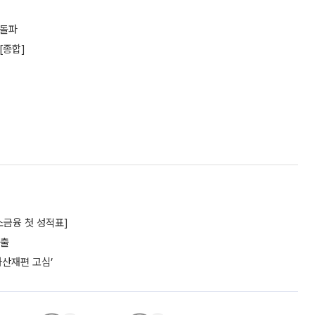
 돌파
[종합]
소금융 첫 성적표]
대출
자산재편 고심’