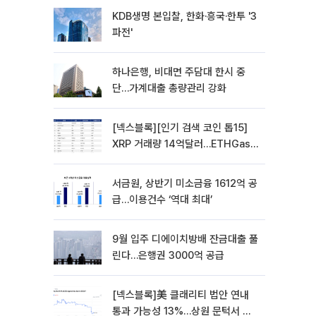
KDB생명 본입찰, 한화·흥국·한투 '3
파전'
하나은행, 비대면 주담대 한시 중
단…가계대출 총량관리 강화
[넥스블록][인기 검색 코인 톱15]
XRP 거래량 14억달러…ETHGas
급등·Bless 급락…고변동 알트 부각
서금원, 상반기 미소금융 1612억 공
급…이용건수 ‘역대 최대’
9월 입주 디에이치방배 잔금대출 풀
린다…은행권 3000억 공급
[넥스블록]美 클래리티 법안 연내
통과 가능성 13%…상원 문턱서 제