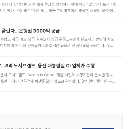
마켓에서 발생하는 가격 왜곡 현상을 방지하기 위해 이달 12일부터 프리마켓
기로 했다. 7일 넥스트레이드는 최근 프리마켓에서 발생한 소량의 상·하한
, 주문 오류로 인한 가격 급등락을 최소화하기 위한 비상 대응방안을 발표
 풀린다…은행권 3000억 공급
리·농협도 취급 검토 당국 실수요자 공급 주문…분양가·필요자금 반영해 한도
에이치방배’에 주요 은행들이 3000억원 규모의 잔금대출을 공급한다. 우리
하고 있어 향후 공급 규모가 늘어날 전망이다. 7일 금융권에 따르면 KB국
od'…8억 도시브랜드, 용산 대통령실 CI 업체가 수행
시 도시브랜드 ‘Busan is Good’ 개발 사업의 수행기관이 윤석열 정부
여했던 디자인 전문업체 피앤(P&)인 것으로 확인됐다. 8억 원이 투입된 부산
 부족과 디자인 정체성 논란에 휩싸였던 만큼, 사업 선정 과정과 결과물에