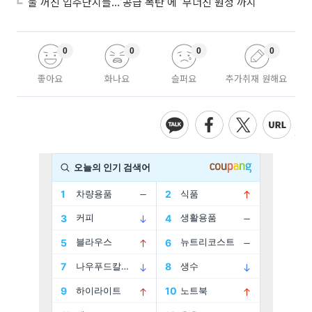
불 꺼진 입주단지들...‘공급 폭탄’에 ‘무너진 원청’까지
0
0
0
0
좋아요
화나요
슬퍼요
추가취재 원해요