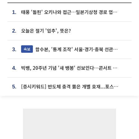
태풍 '돌핀' 오키나와 접근…일본기상청 경로 업데이트
1.
오늘은 절기 '입추', 뜻은?
2.
합수본, '통계 조작' 서울·경기·충북 선관위 등 추가 압수수색
속보
3.
빅뱅, 20주년 기념 '새 뱅봉' 선보인다⋯콘서트 앞두고 팝업 개최
4.
[증시키워드] 반도체 충격 뚫은 개별 호재...포스코퓨처엠·에코프로·한화솔루션 '눈길'
5.