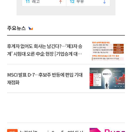
주요뉴스
후계자 없어도 회사는 남긴다?…‘제3자 승
계’ 시험대 오른 中企 현장 [기업승계 대전
환]
MSCI 발표 D-7…후보주 반등에 편입 기대
재점화