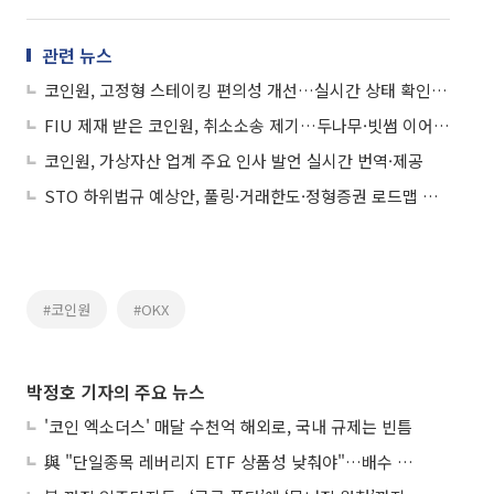
관련 뉴스
코인원, 고정형 스테이킹 편의성 개선…실시간 상태 확인 가능
FIU 제재 받은 코인원, 취소소송 제기…두나무·빗썸 이어 소송전
코인원, 가상자산 업계 주요 인사 발언 실시간 번역·제공
STO 하위법규 예상안, 풀링·거래한도·정형증권 로드맵 제시
#코인원
#OKX
박정호 기자의 주요 뉴스
'코인 엑소더스' 매달 수천억 해외로, 국내 규제는 빈틈
與 "단일종목 레버리지 ETF 상품성 낮춰야"…배수 조정안도 거론