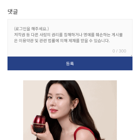
댓글
0 / 300