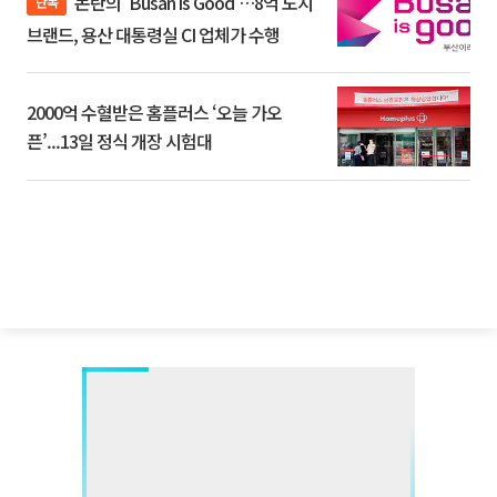
논란의 'Busan is Good'…8억 도시
단독
브랜드, 용산 대통령실 CI 업체가 수행
2000억 수혈받은 홈플러스 ‘오늘 가오
픈’...13일 정식 개장 시험대