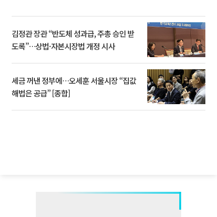
김정관 장관 “반도체 성과급, 주총 승인 받
도록”…상법·자본시장법 개정 시사
세금 꺼낸 정부에…오세훈 서울시장 “집값
해법은 공급” [종합]