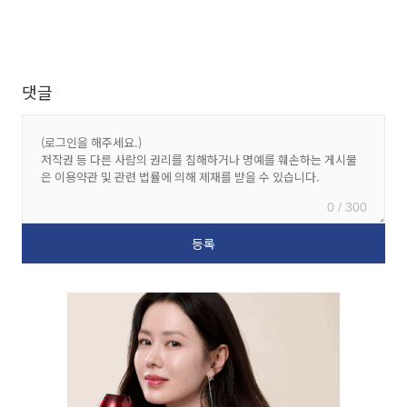
댓글
0 / 300