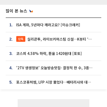
많이 본 뉴스
ISA 계좌, 5년마다 깨라고요? [이슈크래커]
1.
실리콘투, 라이브커머스팀 신설…K뷰티 ‘글로벌 판매망’ 확대[K뷰티 라방戰]
단독
2.
코스피 4.58% 하락, 환율 1420원대 [포토]
3.
'2TV 생생정보' 오늘방송맛집- 결정적 한 수, 3종 메밀면! 메밀 소바 맛집 '의○○○○'
4.
포스코퓨처엠, LFP 시장 뚫었다…배터리사와 대규모 장기 공급 합의
5.