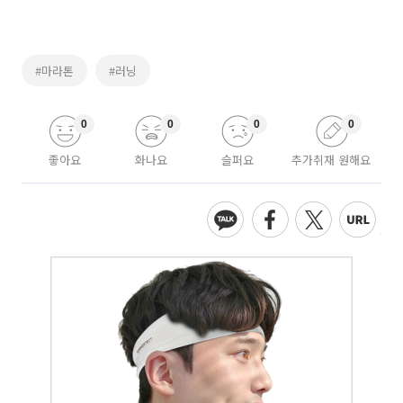
#마라톤
#러닝
0
0
0
0
좋아요
화나요
슬퍼요
추가취재 원해요