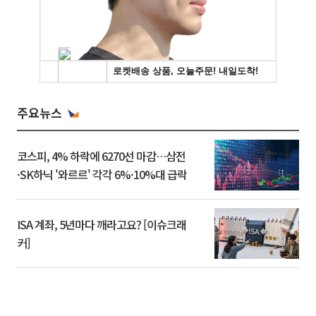
주요뉴스
코스피, 4% 하락에 6270선 마감…삼전
·SK하닉 '와르르' 각각 6%·10%대 급락
ISA 계좌, 5년마다 깨라고요? [이슈크래
커]