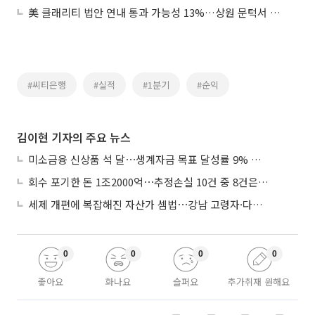
美 클래리티 법안 연내 통과 가능성 13%…상원 문턱서 제동
#씨티은행
#실적
#1분기
#순익
김이현 기자의 주요 뉴스
미소금융 신상품 석 달⋯생계자금 목표 달성률 9% 그쳐
회수 포기한 돈 1조2000억⋯추정손실 10건 중 8건은 기업대출
세제 개편에 복잡해진 자산가 셈법⋯강남 고령자·다주택자 ‘자산재편 고심’
0
0
0
0
좋아요
화나요
슬퍼요
추가취재 원해요