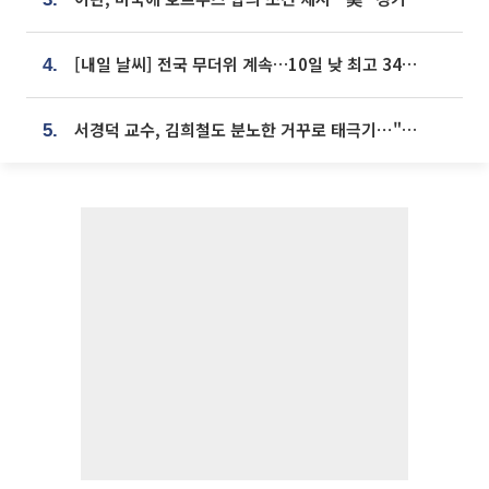
[내일 날씨] 전국 무더위 계속…10일 낮 최고 34도 육박
4.
서경덕 교수, 김희철도 분노한 거꾸로 태극기⋯"엉터리는 아냐, 아쉬울 뿐"
5.