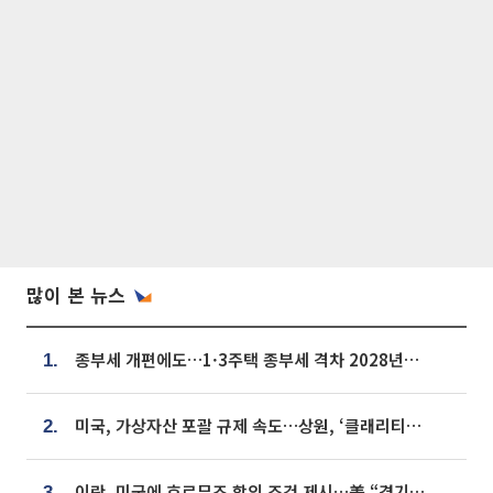
많이 본 뉴스
종부세 개편에도…1·3주택 종부세 격차 2028년부터 확대
1.
미국, 가상자산 포괄 규제 속도…상원, ‘클래리티법’ 9월 절차투표 추진
2.
이란, 미국에 호르무즈 합의 조건 제시…美 “경기 아직 안 끝나” [종합]
3.