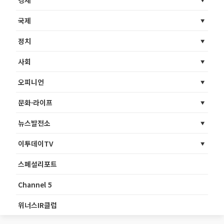
경제
국제
정치
사회
오피니언
문화·라이프
뉴스발전소
이투데이TV
스페셜리포트
Channel 5
위너스IR클럽