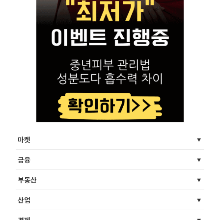
마켓
금융
부동산
산업