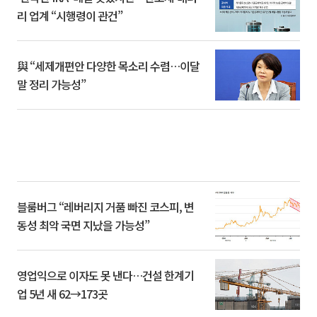
리 업계 “시행령이 관건”
與 “세제개편안 다양한 목소리 수렴…이달
말 정리 가능성”
블룸버그 “레버리지 거품 빠진 코스피, 변
동성 최악 국면 지났을 가능성”
영업익으로 이자도 못 낸다…건설 한계기
업 5년 새 62→173곳