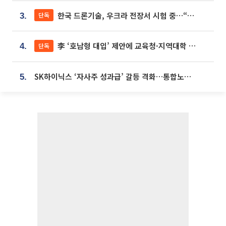
한국 드론기술, 우크라 전장서 시험 중…“스타트업 여러 곳 참여”
단독
3.
李 ‘호남형 대입’ 제안에 교육청·지역대학 서·논술형 입시 연계 '착수'
단독
4.
SK하이닉스 ‘자사주 성과급’ 갈등 격화…통합노조 출범 움직임
5.