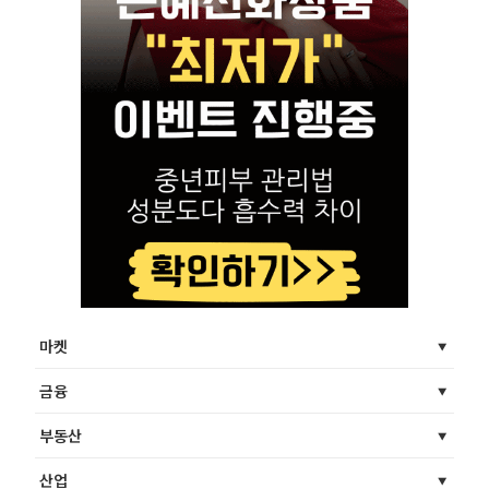
마켓
금융
부동산
산업