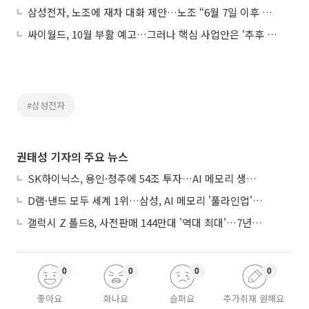
삼성전자, 노조에 재차 대화 제안…노조 “6월 7일 이후 협의 의사”
싸이월드, 10월 부활 예고…그러나 핵심 사업안은 ‘추후 공개’
#삼성전자
권태성 기자의 주요 뉴스
SK하이닉스, 용인·청주에 54조 투자…AI 메모리 생산기지 키운다
D램·낸드 모두 세계 1위…삼성, AI 메모리 '풀라인업'으로 승부
갤럭시 Z 폴드8, 사전판매 144만대 '역대 최대'…7년만에 갤노트10 기록 넘어
0
0
0
0
좋아요
화나요
슬퍼요
추가취재 원해요