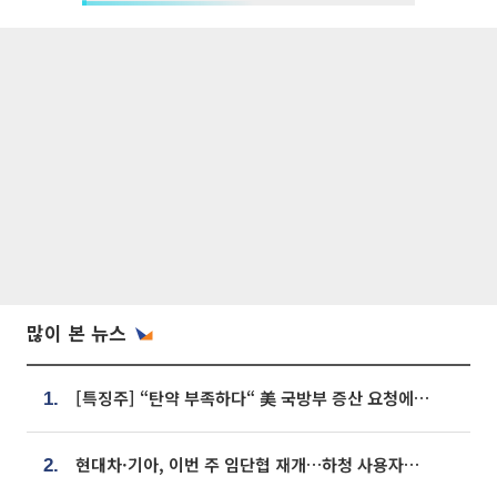
많이 본 뉴스
[특징주] “탄약 부족하다“ 美 국방부 증산 요청에⋯국내 방산주 급등세
1.
현대차·기아, 이번 주 임단협 재개…하청 사용자성 재심도 ‘변수’
2.