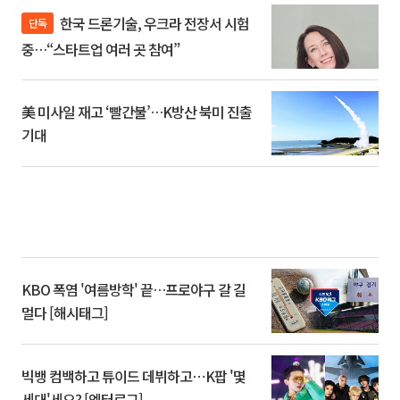
한국 드론기술, 우크라 전장서 시험
단독
중…“스타트업 여러 곳 참여”
美 미사일 재고 ‘빨간불’…K방산 북미 진출
기대
KBO 폭염 '여름방학' 끝…프로야구 갈 길
멀다 [해시태그]
빅뱅 컴백하고 튜이드 데뷔하고⋯K팝 '몇
세대'세요? [엔터로그]