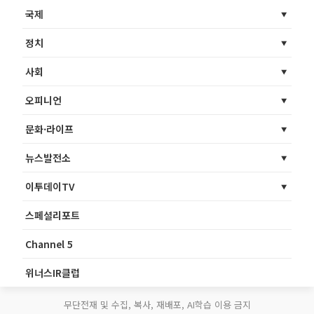
국제
정치
사회
오피니언
문화·라이프
뉴스발전소
이투데이TV
스페셜리포트
Channel 5
위너스IR클럽
무단전재 및 수집, 복사, 재배포, AI학습 이용 금지