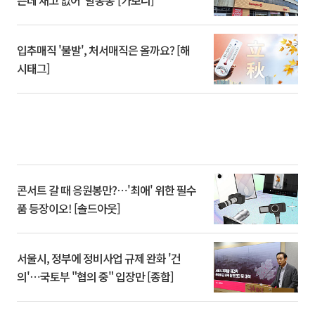
쁜데 재고 없어 ‘발동동’[가보니]
입추매직 '불발', 처서매직은 올까요? [해
시태그]
콘서트 갈 때 응원봉만?⋯'최애' 위한 필수
품 등장이오! [솔드아웃]
서울시, 정부에 정비사업 규제 완화 '건
의'⋯국토부 "협의 중" 입장만 [종합]