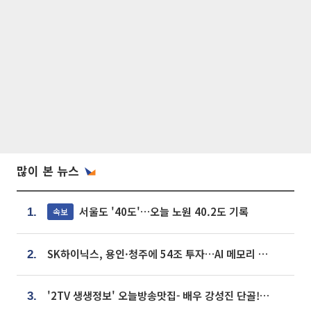
많이 본 뉴스
서울도 '40도'…오늘 노원 40.2도 기록
속보
1.
SK하이닉스, 용인·청주에 54조 투자…AI 메모리 생산기지 키운다
2.
'2TV 생생정보' 오늘방송맛집- 배우 강성진 단골! 쌀국수ㆍ푸팟퐁 커리 맛집 '블○○○'
3.