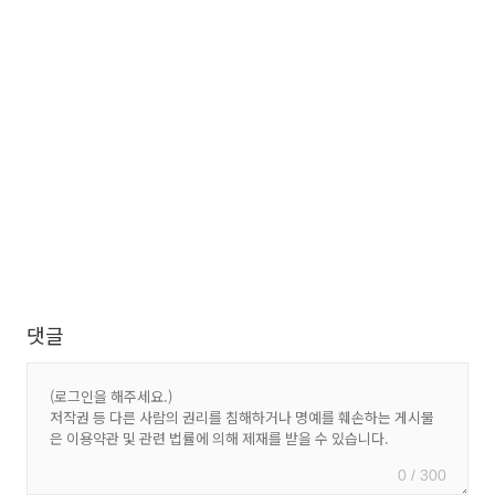
댓글
0 / 300