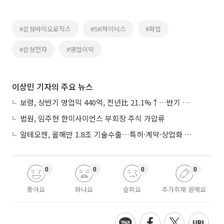
#삼성바이오로직스
#SK하이닉스
#파업
#삼성전자
#영업이익
이상민 기자의 주요 뉴스
보령, 상반기 영업익 440억, 전년比 21.1%↑…반기 역대 최대
법원, 임주현 한미사이언스 부회장 주식 가압류
알테오젠, 올해만 1.8조 기술수출…특허·계약·상업화 ‘삼박자’
0
0
0
0
좋아요
화나요
슬퍼요
추가취재 원해요