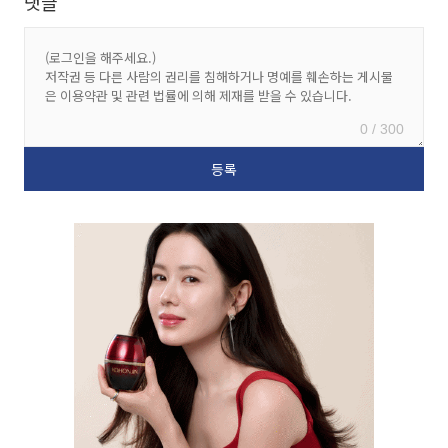
댓글
0 / 300