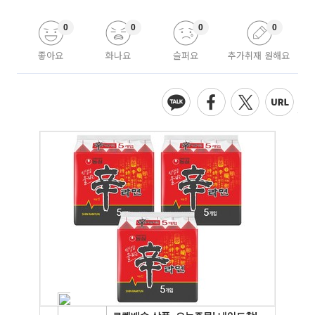
0
0
0
0
좋아요
화나요
슬퍼요
추가취재 원해요