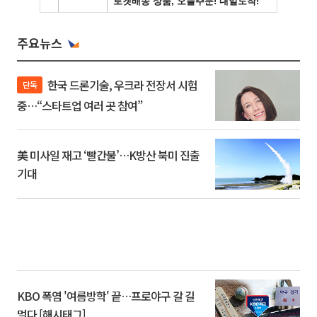
주요뉴스
한국 드론기술, 우크라 전장서 시험
단독
중…“스타트업 여러 곳 참여”
美 미사일 재고 ‘빨간불’…K방산 북미 진출
기대
KBO 폭염 '여름방학' 끝…프로야구 갈 길
멀다 [해시태그]