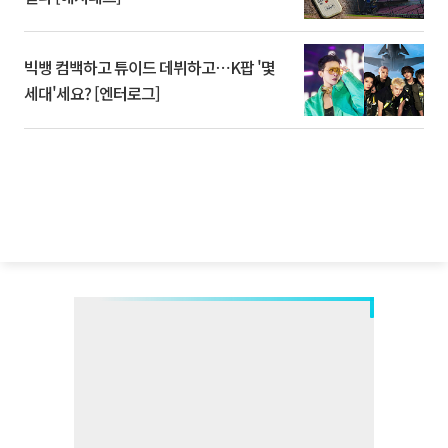
빅뱅 컴백하고 튜이드 데뷔하고⋯K팝 '몇
세대'세요? [엔터로그]