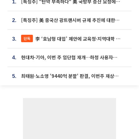
[특징주] “탄약 부족하다“ 美 국방부 증산 요청에⋯국내 방산주 급등세
1.
[특징주] 美 중국산 광트랜시버 규제 추진에 대한광통신 등 광통신株 강세
2.
李 ‘호남형 대입’ 제안에 교육청·지역대학 서·논술형 입시 연계 '착수'
단독
3.
현대차·기아, 이번 주 임단협 재개…하청 사용자성 재심도 ‘변수’
4.
최태원·노소영 '9440억 분할' 판결, 이번주 재상고 여부 주목
5.