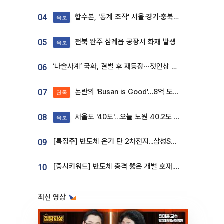
합수본, '통계 조작' 서울·경기·충북 선관위 등 추가 압수수색
04
속보
전북 완주 삼례읍 공장서 화재 발생
05
속보
‘나솔사계’ 국화, 결별 후 재등장⋯첫인상 투표 휩쓸고 ‘인기녀’ 등극
06
논란의 'Busan is Good'…8억 도시브랜드, 용산 대통령실 CI 업체가 수행
07
단독
서울도 '40도'…오늘 노원 40.2도 기록
08
속보
[특징주] 반도체 온기 탄 2차전지...삼성SDI, 장 초반 7% 넘게 껑충
09
[증시키워드] 반도체 충격 뚫은 개별 호재...포스코퓨처엠·에코프로·한화솔루션 '눈길'
10
최신 영상