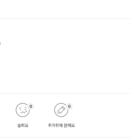
동
0
0
슬퍼요
추가취재 원해요