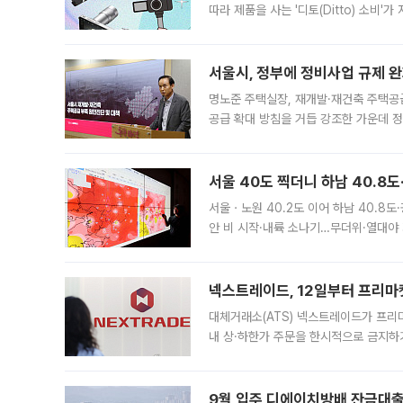
따라 제품을 사는 '디토(Ditto) 소비
어디일까요? 아이돌 콘서트 시작을 기다
서울시, 정부에 정비사업 규제 완화
명노준 주택실장, 재개발·재건축 주택공
공급 확대 방침을 거듭 강조한 가운데 정
면 반박하고 나섰다. 명노준 서울시 주택
서울 40도 찍더니 하남 40.8도
서울ㆍ노원 40.2도 이어 하남 40.8도
안 비 시작·내륙 소나기…무더위·열대야 
에서도 40도를 웃도는 기온이 관측됐다
의 극심한
넥스트레이드, 12일부터 프리마
대체거래소(ATS) 넥스트레이드가 프리
내 상·하한가 주문을 한시적으로 금지하
가 체결 사례와 관련해 설명자료를 내고
9월 입주 디에이치방배 잔금대출