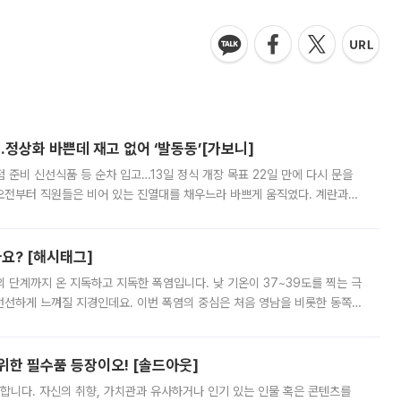
…정상화 바쁜데 재고 없어 ‘발동동’[가보니]
준비 신선식품 등 순차 입고…13일 정식 개장 목표 22일 만에 다시 문을
오전부터 직원들은 비어 있는 진열대를 채우느라 바쁘게 움직였다. 계란과
리를 잡기 시작했지만, 매장 곳곳엔 여전히 텅 빈 매대가 먼저 눈에 들어왔
까요? [해시태그]
’의 단계까지 온 지독하고 지독한 폭염입니다. 낮 기온이 37~39도를 찍는 극
 선선하게 느껴질 지경인데요. 이번 폭염의 중심은 처음 영남을 비롯한 동쪽
 북서풍이 산맥을 넘어 영남 쪽으로 내려오면서 뜨겁고 건조해졌는데요.
 위한 필수품 등장이오! [솔드아웃]
합니다. 자신의 취향, 가치관과 유사하거나 인기 있는 인물 혹은 콘텐츠를