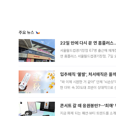
주요 뉴스
22일 만에 다시 문 연 홈플러스
서울월드컵경기장점 67명 출근해 재개점 
연 홈플러스 서울월드컵경기장점. 7일 
우유, 과일 같은 신선식품이 차근차근 자
입추매직 '불발', 처서매직은 올
“와 이제 시원한 거 같아” 단체 ‘뇌손상
한 더위 속 30도대 초반이 상대적으로
지역에 있었습니다. 7월 말에는 서풍과
콘서트 갈 때 응원봉만?⋯'최애'
지금 화제 되는 패션·뷰티 트렌드를 소개