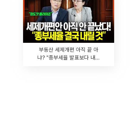
부동산 세제개편 아직 끝 아
냐? "종부세율 발표보다 내릴
것" 장기거주·양도세 전망 I 집
땅지성 I 김인만, 진미윤