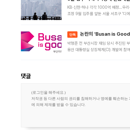
KB·신한·하나 각각 1000억 배정…우
조정 9월 입주를 앞둔 서울 서초구 ‘디
은행과 NH농협은행도 대출 취급을 검토
민은행
논란의 'Busan is Go
단독
박형준 전 부산시장 재임 당시 추진된 부산
용산 대통령실 상징체계(CI) 개발에 참
도시브랜드 사업이 공개 이후 시민 공감
댓글