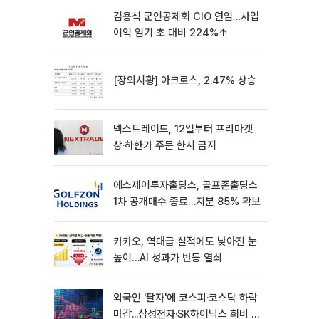
김용석 군인공제회 CIO 연임…사업
이익 임기 초 대비 224%↑
[장외시황] 아크로스, 2.47% 상승
넥스트레이드, 12일부터 프리마켓
상·하한가 주문 한시 금지
에스제이투자홀딩스, 골프존홀딩스
1차 공개매수 종료…지분 85% 확보
카카오, 역대급 실적에도 낮아진 눈
높이…AI 성과가 반등 열쇠
외국인 '팔자'에 코스피·코스닥 하락
마감...삼성전자·SK하이닉스 희비 갈