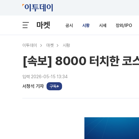
마켓
공시
시황
시세
장외/IPO
이투데이
마켓
시황
[속보] 8000 터치한 코
입력 2026-05-15 13:34
서청석 기자
구독