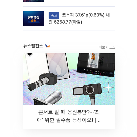
려
코스피 37.61p(0.60%) 내
속보
린 6258.77(마감)
뉴스발전소
콘서트 갈 때 응원봉만?⋯'최
애' 위한 필수품 등장이오! [솔
드아웃]