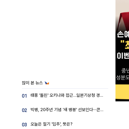
많이 본 뉴스
태풍 '돌핀' 오키나와 접근…일본기상청 경로 업데이트
01
빅뱅, 20주년 기념 '새 뱅봉' 선보인다⋯콘서트 앞두고 팝업 개최
02
오늘은 절기 '입추', 뜻은?
03