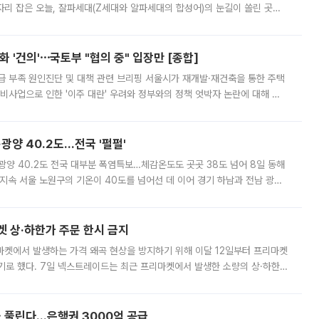
'가 자리 잡은 오늘, 잘파세대(Z세대와 알파세대의 합성어)의 눈길이 쏠린 곳은
리는 공연장. 응원봉만큼이나 눈에 띄는 게 있습니다. 공연이 시작되기
 '건의'⋯국토부 "협의 중" 입장만 [종합]
급 부족 원인진단 및 대책 관련 브리핑 서울시가 재개발·재건축을 통한 주택
비사업으로 인한 '이주 대란' 우려와 정부와의 정책 엇박자 논란에 대해 정
실장은 2031년까지 31만 가구 착공 목표에 차질이 없다는 입장이나,
·광양 40.2도…전국 '펄펄'
·광양 40.2도 전국 대부분 폭염특보…체감온도도 곳곳 38도 넘어 8일 동해
지속 서울 노원구의 기온이 40도를 넘어선 데 이어 경기 하남과 전남 광양
. 전국 대부분 지역에 폭염특보가 내려진 가운데 곳곳에서 39~40도 안팎
켓 상·하한가 주문 한시 금지
마켓에서 발생하는 가격 왜곡 현상을 방지하기 위해 이달 12일부터 프리마켓
기로 했다. 7일 넥스트레이드는 최근 프리마켓에서 발생한 소량의 상·하한
, 주문 오류로 인한 가격 급등락을 최소화하기 위한 비상 대응방안을 발표
 풀린다…은행권 3000억 공급