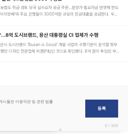
리·농협도 취급 검토 당국 실수요자 공급 주문…분양가·필요자금 반영해 한도
에이치방배’에 주요 은행들이 3000억원 규모의 잔금대출을 공급한다. 우리
하고 있어 향후 공급 규모가 늘어날 전망이다. 7일 금융권에 따르면 KB국
od'…8억 도시브랜드, 용산 대통령실 CI 업체가 수행
시 도시브랜드 ‘Busan is Good’ 개발 사업의 수행기관이 윤석열 정부
여했던 디자인 전문업체 피앤(P&)인 것으로 확인됐다. 8억 원이 투입된 부산
 부족과 디자인 정체성 논란에 휩싸였던 만큼, 사업 선정 과정과 결과물에
0 / 300