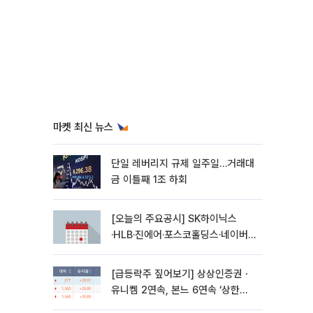
마켓 최신 뉴스
단일 레버리지 규제 일주일…거래대
금 이틀째 1조 하회
[오늘의 주요공시] SK하이닉스
·HLB·진에어·포스코홀딩스·네이버·
대우건설 등
[급등락주 짚어보기] 상상인증권ㆍ
유니켐 2연속, 본느 6연속 ‘상한
가’⋯M&A 훈풍 분 증시